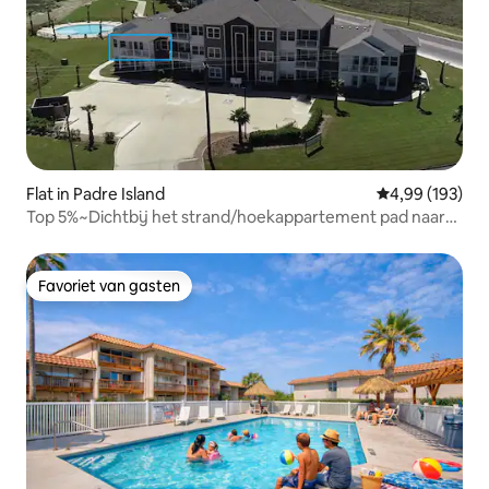
Flat in Padre Island
Gemiddelde beo
4,99 (193)
Top 5%~Dichtbij het strand/hoekappartement pad naar
de zee
Favoriet van gasten
Favoriet van gasten