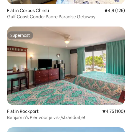
Flat in Corpus Christi
Gemiddelde be
4,9 (126)
Gulf Coast Condo: Padre Paradise Getaway
Superhost
Superhost
Flat in Rockport
Gemiddelde beo
4,75 (100)
Benjamin's Pier voor je vis-/stranduitje!