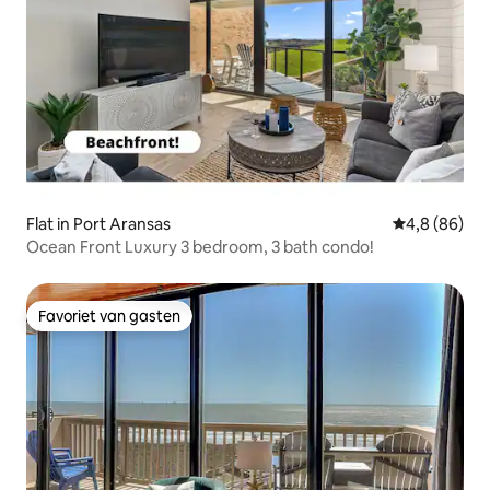
Flat in Port Aransas
Gemiddelde b
4,8 (86)
Ocean Front Luxury 3 bedroom, 3 bath condo!
Favoriet van gasten
Favoriet van gasten