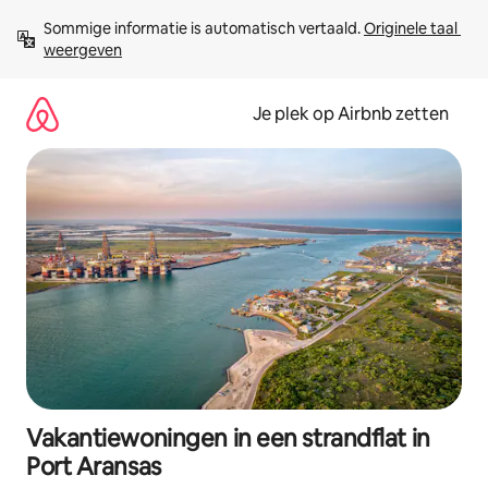
Ga
Sommige informatie is automatisch vertaald. 
Originele taal 
direct
weergeven
naar
inhoud
Je plek op Airbnb zetten
Vakantiewoningen in een strandflat in
Port Aransas