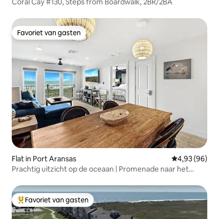
Coral Cay #130, Steps from Boardwalk, 2BR/2BA
Favoriet van gasten
Favoriet van gasten
Flat in Port Aransas
Gemiddelde be
4,93 (96)
Prachtig uitzicht op de oceaan | Promenade naar het
strand
Favoriet van gasten
Topfavoriet van gasten