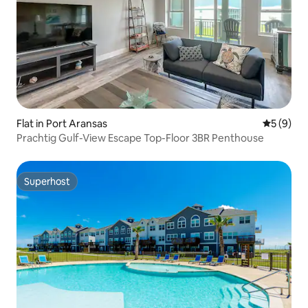
Flat in Port Aransas
Gemiddeld
5 (9)
Prachtig Gulf-View Escape Top-Floor 3BR Penthouse
Superhost
Superhost