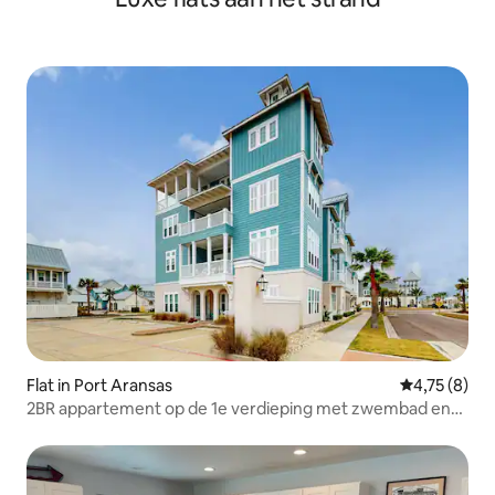
Flat in Port Aransas
Gemiddelde b
4,75 (8)
2BR appartement op de 1e verdieping met zwembad en
golf op het terrein