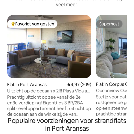
veel meer.
Favoriet van gasten
Superhost
Topfavoriet van gasten
Superhost
Flat in Corpus Chri
Flat in Port Aransas
Gemiddelde beoordeling van 4,9
4,97 (209)
Oceanview Oasis
Uitzicht op de oceaan x 2!!! Playa Vida at
Coral Cay
Stel je voor dat j
Prachtig uitzicht op zee vanaf de 2e
rustgevende gelu
en3e verdieping! Eigentijds 3 BR/2BA
op een steenworp 
split-level appartement heeft uitzicht op
prachtige strand v
de oceaan aan de winkelzijde van
Populaire voorzieningen voor strandflats
gedoe achter - ge
Master PLUS LR/Kitchen met ruime
lange trektochten
balkons op beide verdiepingen. Op een
in Port Aransas
koelbox en wandel
steenworp afstand van het strand met