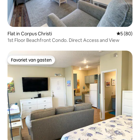
Flat in Corpus Christi
Gemiddelde
5 (80)
1st Floor Beachfront Condo. Direct Access and View
Favoriet van gasten
Favoriet van gasten