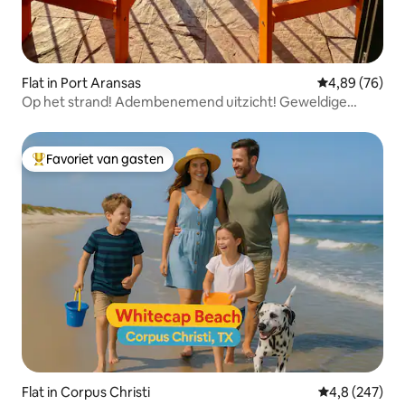
Flat in Port Aransas
Gemiddelde be
4,89 (76)
Op het strand! Adembenemend uitzicht! Geweldige
locatie!
Favoriet van gasten
Topfavoriet van gasten
Flat in Corpus Christi
Gemiddelde be
4,8 (247)