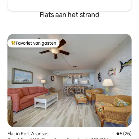
Flats aan het strand
Favoriet van gasten
Topfavoriet van gasten
Flat in Port Aransas
Gemiddelde
5 (26)