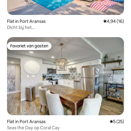
Flat in Port Aransas
Gemiddelde be
4,94 (16)
Dicht bij het
strand~Zwembad~BBQ~Fris~Balkon~Toegang tot het
strand
Favoriet van gasten
Favoriet van gasten
Flat in Port Aransas
Gemiddelde
5 (25)
Seas the Day op Coral Cay