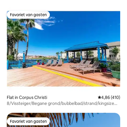
Favoriet van gasten
Favoriet van gasten
Flat in Corpus Christi
Gemiddelde beo
4,86 (410)
8/Vissteiger/Begane grond/bubbelbad/strand/kingsize
bed
Favoriet van gasten
Favoriet van gasten