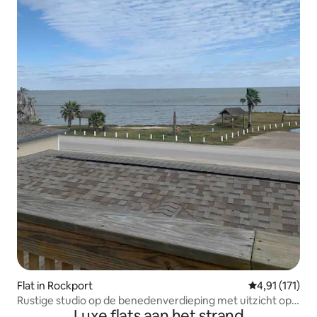
Flat in Rockport
Gemiddelde be
4,91 (171)
Rustige studio op de benedenverdieping met uitzicht op
Luxe flats aan het strand
de oceaan, huisdiervriendelijk