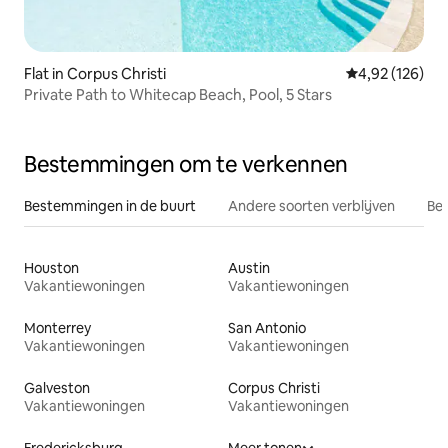
Flat in Corpus Christi
Gemiddelde beo
4,92 (126)
Private Path to Whitecap Beach, Pool, 5 Stars
Bestemmingen om te verkennen
Bestemmingen in de buurt
Andere soorten verblijven
Bes
Houston
Austin
Vakantiewoningen
Vakantiewoningen
Monterrey
San Antonio
Vakantiewoningen
Vakantiewoningen
Galveston
Corpus Christi
Vakantiewoningen
Vakantiewoningen