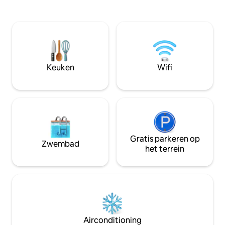
kust. Ontspan en 
toegang tot 2 buitenzwembaden.
prachtige uitzich
Gelegen in Coral Cay - dicht genoeg bij
als zonsondergang
restaurants/winkels, maar 's nachts
privéterras of het
rustig. Dit is wat een strandvakantie zou
woonkamer. Maak 
moeten zijn. Volledige, ruime keuken.
een leven lang mee
Master: King met uitzicht op de oceaan
en uitnodigende st
en een eigen balkon. 2e bed: King 3e
Keuken
Wifi
perfecte uitje wac
bed: stapelbedden en Full. *Moet 25 zijn
begin met het pla
om te huren* *Geen huisdieren*
droomvakantie!
Gratis parkeren op
Zwembad
het terrein
Airconditioning