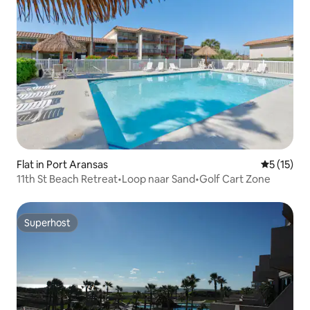
Flat in Port Aransas
Gemiddeld
5 (15)
11th St Beach Retreat•Loop naar Sand•Golf Cart Zone
Superhost
Superhost