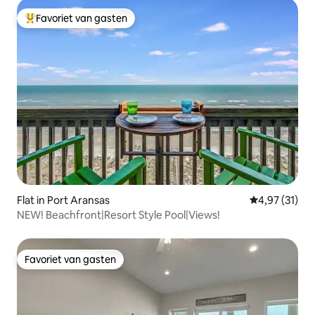
Favoriet van gasten
Topfavoriet van gasten
Flat in Port Aransas
Gemiddelde be
4,97 (31)
NEW! Beachfront|Resort Style Pool|Views!
Favoriet van gasten
Favoriet van gasten