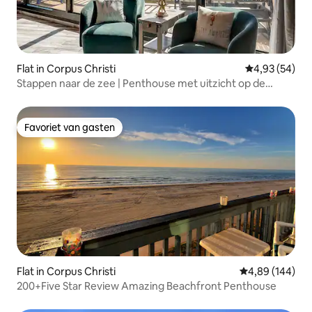
Flat in Corpus Christi
Gemiddelde be
4,93 (54)
Stappen naar de zee | Penthouse met uitzicht op de
oceaan
Favoriet van gasten
Favoriet van gasten
Flat in Corpus Christi
Gemiddelde beo
4,89 (144)
200+Five Star Review Amazing Beachfront Penthouse