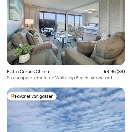
Flat in Corpus Christi
Gemiddelde be
4,96 (84)
Strandappartement op Whitecap Beach. Verwarmd
zwembad
Favoriet van gasten
Topfavoriet van gasten