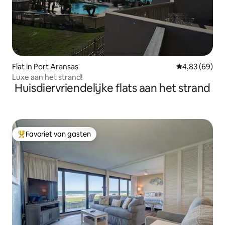
Flat in Port Aransas
Gemiddelde be
4,83 (69)
Luxe aan het strand!
Huisdiervriendelijke flats aan het strand
Favoriet van gasten
Topfavoriet van gasten