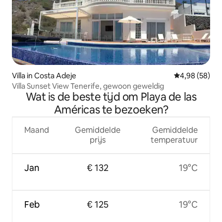
Villa in Costa Adeje
Gemiddelde be
4,98 (58)
Villa Sunset View Tenerife, gewoon geweldig
Wat is de beste tijd om Playa de las
Américas te bezoeken?
Maand
Gemiddelde
Gemiddelde
prijs
temperatuur
Jan
€ 132
19°C
Feb
€ 125
19°C