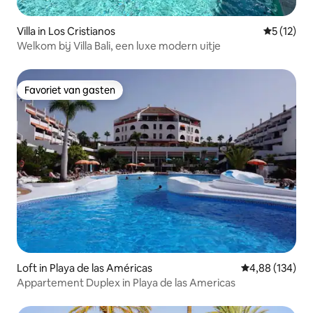
Villa in Los Cristianos
Gemiddeld
5 (12)
Welkom bij Villa Bali, een luxe modern uitje
Favoriet van gasten
Favoriet van gasten
Loft in Playa de las Américas
Gemiddelde beo
4,88 (134)
Appartement Duplex in Playa de las Americas