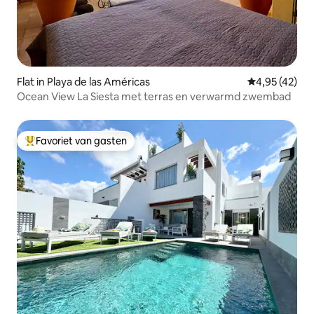
Flat in Playa de las Américas
Gemiddelde be
4,95 (42)
Ocean View La Siesta met terras en verwarmd zwembad
Favoriet van gasten
Topfavoriet van gasten