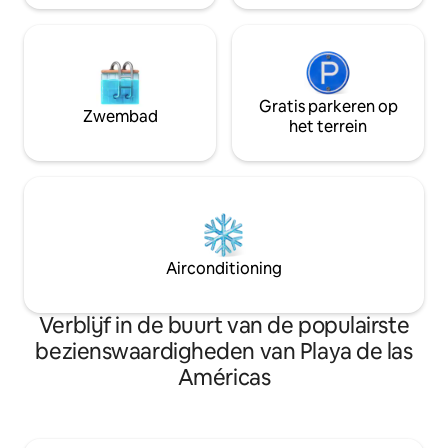
dat elke dag verandert, maar het laat
nooit onverschillig. Grote woonkamer
met kitchenette met uitzicht op de
oceaan. Alle slaapkamers hebben een
eigen uitgang naar de tuin, waardoor
Gratis parkeren op
elkaars privacy wordt verbeterd. Elke
Zwembad
het terrein
hoek van de villa wekt de beste
sensaties op en verwelkomt je om het
meeste uit je vakantie te halen.
Airconditioning
Verblijf in de buurt van de populairste
bezienswaardigheden van Playa de las
Américas