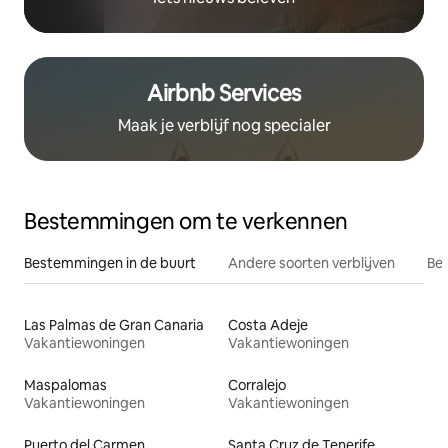
Airbnb Services
Maak je verblijf nog specialer
Bestemmingen om te verkennen
Bestemmingen in de buurt
Andere soorten verblijven
Bes
Las Palmas de Gran Canaria
Costa Adeje
Vakantiewoningen
Vakantiewoningen
Maspalomas
Corralejo
Vakantiewoningen
Vakantiewoningen
Puerto del Carmen
Santa Cruz de Tenerife