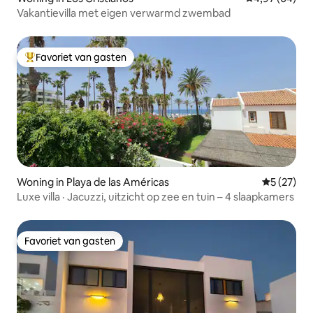
Vakantievilla met eigen verwarmd zwembad
Favoriet van gasten
Topfavoriet van gasten
Woning in Playa de las Américas
Gemiddelde
5 (27)
Luxe villa · Jacuzzi, uitzicht op zee en tuin – 4 slaapkamers
Favoriet van gasten
Favoriet van gasten