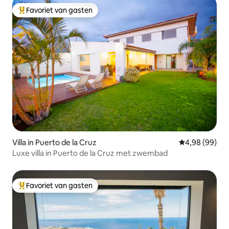
Favoriet van gasten
Topfavoriet van gasten
Villa in Puerto de la Cruz
Gemiddelde be
4,98 (99)
Luxe villa in Puerto de la Cruz met zwembad
Favoriet van gasten
Topfavoriet van gasten