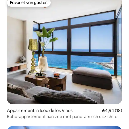
Favoriet van gasten
Favoriet van gasten
Appartement in Icod de los Vinos
Gemiddelde be
4,94 (18)
Boho-appartement aan zee met panoramisch uitzicht op
de baai