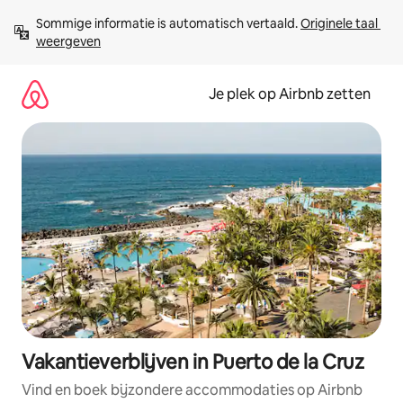
Ga
Sommige informatie is automatisch vertaald. 
Originele taal 
direct
weergeven
naar
inhoud
Je plek op Airbnb zetten
Vakantieverblijven in Puerto de la Cruz
Vind en boek bijzondere accommodaties op Airbnb