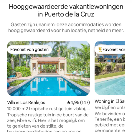
Hooggewaardeerde vakantiewoningen
in Puerto de la Cruz
Gasten zijn unaniem: deze accommodaties worden
hoog gewaardeerd voor hun locatie, netheid en meer.
Favoriet van gasten
Favoriet van g
Favoriet van gasten
Topfavoriet van 
Woning in El Sauza
Villa in Los Realejos
Gemiddelde beoordeling van 4,9
4,95 (147)
Verblijf en ontspanning. Eterna
10.000 m2 tropische rustige tuin vlakbij
primavera. Teneri
We bevinden ons 
de zee
Tropische rustige tuin in de buurt van de
Tenerife, een bev
zee, Fibre wi fi: Hier is het mogelijk om
gebied met een mi
te genieten van de stilte, de
permanente lente 
bezienswaardigheden aan de zee en