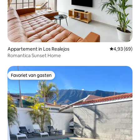
Appartement in Los Realejos
Gemiddelde be
4,93 (69)
Romantica Sunset Home
Favoriet van gasten
Favoriet van gasten