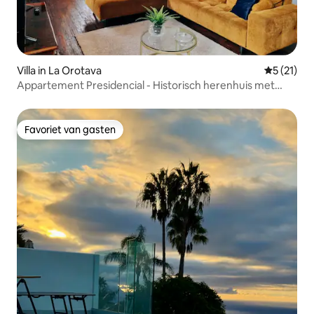
Villa in La Orotava
Gemiddeld
5 (21)
Appartement Presidencial - Historisch herenhuis met
patio
Favoriet van gasten
Favoriet van gasten