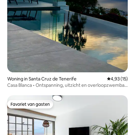
Woning in Santa Cruz de Tenerife
Gemiddelde be
4,93 (15)
Casa Blanca • Ontspanning, uitzicht en overloopzwembad
•
Favoriet van gasten
Favoriet van gasten