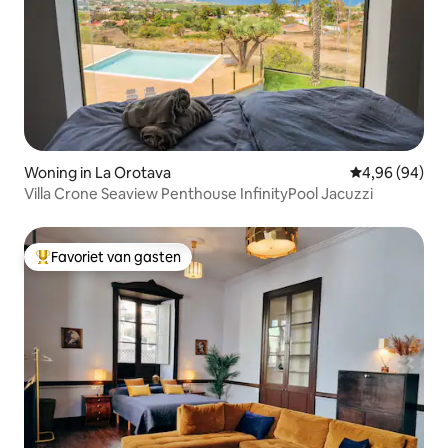
Woning in La Orotava
Gemiddelde be
4,96 (94)
Villa Crone Seaview Penthouse InfinityPool Jacuzzi
Favoriet van gasten
Topfavoriet van gasten