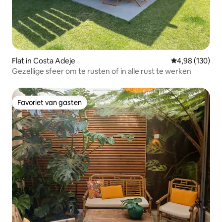
(wasmachine en droger) zijn
gemeenschappelijke ruimtes die te allen
tijde beschikbaar zijn voor gasten. Je
hebt toegang tot de garage via een
automatische deur met een
afstandsbediening die we je zullen
geven zodra je thuis bent:) Naast de
Flat in Costa Adeje
Gemiddelde beo
4,98 (130)
onafhankelijke toegang tot de zolder via
Gezellige sfeer om te rusten of in alle rust te werken
de buitentrap, vind je de deur die
aansluit op de privétuin waar je kunt
genieten van comfortabele stoelen en
Favoriet van gasten
de buitendouche om af te koelen. Het
Favoriet van gasten
belangrijkste voordeel is dat je, met
respect voor de privacy van de goed
gedefinieerd onafhankelijke ruimtes,
ons thuis tot je beschikking hebt, via
telefoon of WhatsApp voor vragen,
aanbevelingen, verrassing dat je je
partner of probleem wilt voorbereiden
dat zich tijdens je verblijf kan voordoen.
De omgeving is rustig en in het
historische centrum van Tacoronte, een
klein stadje in het noorden van het eiland
Tenerife. Op 10 minuten rijden is het het