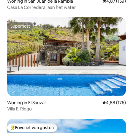
Woning in San Juan de la Rambla
Gemiddelde beo
4,87 (159)
Casa La Corredera, aan het water
Superhost
Superhost
Woning in El Sauzal
Gemiddelde beo
4,88 (176)
Villa El Riego
Favoriet van gasten
Topfavoriet van gasten