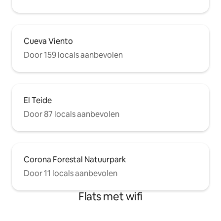
natuurlijk daglicht :) De keuken De
keuken is volledig uitgerust met koelkast
en vriezer, magnetron,
inductiekookplaat en vaatwasser,
evenals alle benodigde elementen,
Cueva Viento
elektrisch koffiezetapparaat en
Door 159 locals aanbevolen
broodrooster, en aanvullingen zoals
zout, suiker, olie of azijn, zodat je vanaf
de eerste minuut kunt beginnen met
het bereiden van voedsel en het koken
van je eigen menu. Je hebt een
El Teide
koffiezetapparaat en
hoffelijkheidscapsules om de dag in
Door 87 locals aanbevolen
goede staat te beginnen. Als je thee wilt
drinken, vergeet dan niet dat er ook een
theepot voor je zal zijn om de jouwe
voor te bereiden! DE lounge De
Corona Forestal Natuurpark
woonkamer, gezellig en goed ingericht
als de rest van het huis, heeft een
Door 11 locals aanbevolen
comfortabele bank, uitgerust
barmeubilair (met drankjes uit vele
Flats met wifi
hoeken van de wereld, vriendelijkheid
van onze gasten), smart-tv met toegang
tot Netflix en een muziekapparaat via