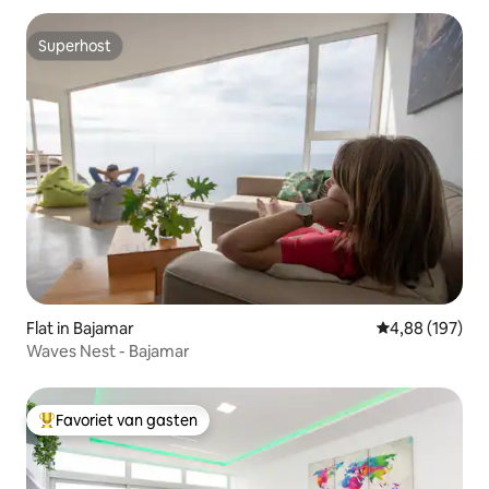
bluetooth. Badkamer In de badkamer is
een comfortabele douchebak aanwezig,
Superhost
die is uitgerust met een haardroger,
Superhost
badhanddoeken en een set handdoeken
voor het strand. Je vindt er toiletpapier,
evenals zeep voor de wastafel en
douchegel. In het geval dat je extra
handdoeken nodig hebt, hoef je deze
alleen maar aan te vragen en deze
worden onmiddellijk tot je beschikking
gesteld. Wekelijks wordt een nieuwe set
bed en handdoeken bezorgd in het
geval dat je verblijf langer is dan zeven
dagen. Eigen tuin Door een deur heb je
een eigen en exclusieve ruimte met
uitzicht op een aangename tuin die het
Flat in Bajamar
Gemiddelde beo
4,88 (197)
hele pand omringt, met een
Waves Nest - Bajamar
ontspannende ruimte om te
ontspannen, waar je kunt zonnebaden
of een drankje kunt drinken bij
Favoriet van gasten
kaarslicht, of gewoon kunt genieten van
Topfavoriet van gasten
het lezen. In deze ruimtes heb je een
buitendouche om af te koelen, omringd
door groen. Internet en werkruimte of