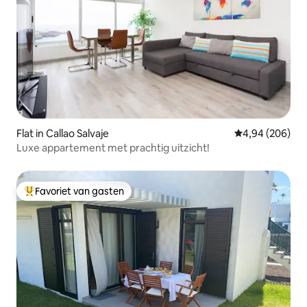
lezen Het penthouse heeft wifi-dekking
door het hele huis en de studeerkamer
of werkruimte heeft natuurlijk licht met
een onovertroffen uitzicht op de tuin
door het raam, boeken in het Spaans en
tijdschriften als je onze taal wilt leren of
lezen, of gewoon wilt genieten van het
lezen. Rust. XL-bed En tot slot, nog
belangrijker, rust je uit in een bed
voorzien van een kwaliteitsmatras, 1,60
Flat in Callao Salvaje
Gemiddelde beo
4,94 (206)
bij 2,00 meter, groot genoeg om rustig
Luxe appartement met prachtig uitzicht!
te slapen tot de volgende dag. Je hebt
onafhankelijke leeslampjes en een kast
om kleding, schoenen of wat je maar wilt
Favoriet van gasten
op te bergen. Geniet voor de rest van je
Topfavoriet van gasten
verblijf op een plek die met zorg is
voorbereid om de beste vakantie-
ervaring te delen!!! De hosts wonen
samen met onze Maltese Moma op de
begane grond van het hoofdhuis.
Zolderij is toegankelijk via een externe
trap, volledig zelfstandig De
parkeerplaats en de wasruimte