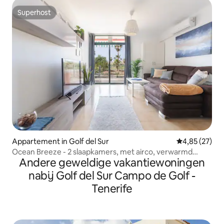
Superhost
Superhost
Appartement in Golf del Sur
Gemiddelde be
4,85 (27)
Ocean Breeze - 2 slaapkamers, met airco, verwarmd
Andere geweldige vakantiewoningen
zwembad, wifi
nabij Golf del Sur Campo de Golf -
Tenerife