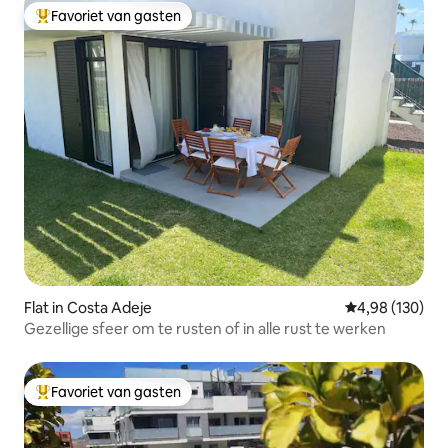
Favoriet van gasten
Topfavoriet van gasten
Flat in Costa Adeje
Gemiddelde beo
4,98 (130)
Gezellige sfeer om te rusten of in alle rust te werken
Favoriet van gasten
Topfavoriet van gasten