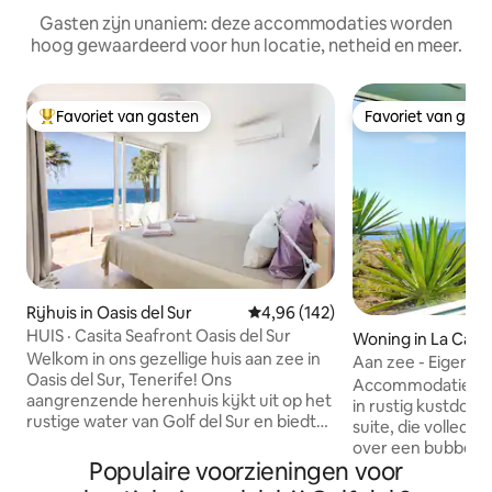
Gasten zijn unaniem: deze accommodaties worden
hoog gewaardeerd voor hun locatie, netheid en meer.
Favoriet van gasten
Favoriet van gas
Topfavoriet van gasten
Favoriet van gas
Rijhuis in Oasis del Sur
Gemiddelde beoordeling van 4,9
4,96 (142)
HUIS · Casita Seafront Oasis del Sur
Woning in La Cale
Welkom in ons gezellige huis aan zee in
Aan zee - Eigen b
Oasis del Sur, Tenerife! Ons
airconditioning, Z
Accommodatie aa
aangrenzende herenhuis kijkt uit op het
in rustig kustdorp L
rustige water van Golf del Sur en biedt
suite, die volledig 
een rustige ontsnapping voor gezinnen,
over een bubbelba
koppels of vrienden die op zoek zijn
Populaire voorzieningen voor
barbecue op het u
naar sereniteit. Ontspan en kom tot rust
zonneterras en een we