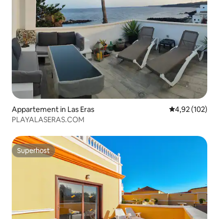
Appartement in Las Eras
Gemiddelde beo
4,92 (102)
PLAYALASERAS.COM
Superhost
Superhost