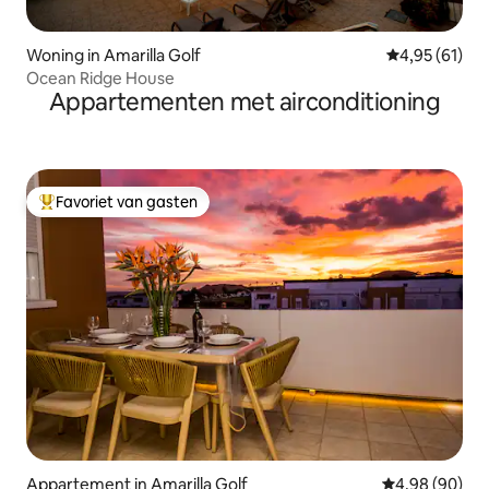
Woning in Amarilla Golf
Gemiddelde be
4,95 (61)
Ocean Ridge House
Appartementen met airconditioning
Favoriet van gasten
Topfavoriet van gasten
Appartement in Amarilla Golf
Gemiddelde be
4,98 (90)