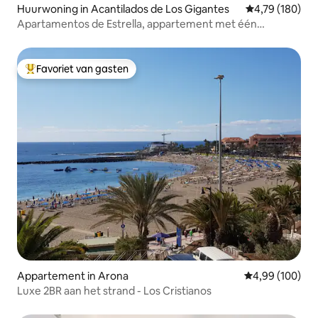
Huurwoning in Acantilados de Los Gigantes
Gemiddelde beo
4,79 (180)
Apartamentos de Estrella, appartement met één
slaapkamer.
Favoriet van gasten
Topfavoriet van gasten
Appartement in Arona
Gemiddelde beo
4,99 (100)
Luxe 2BR aan het strand - Los Cristianos