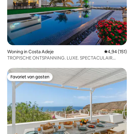
Woning in Costa Adeje
Gemiddelde beo
4,94 (151)
TROPISCHE ONTSPANNING. LUXE. SPECTACULAIR
UITZICHT.
Favoriet van gasten
Favoriet van gasten