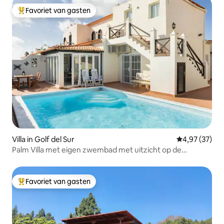
Favoriet van gasten
Topfavoriet van gasten
Villa in Golf del Sur
Gemiddelde be
4,97 (37)
Palm Villa met eigen zwembad met uitzicht op de
golfbaan
Favoriet van gasten
Topfavoriet van gasten