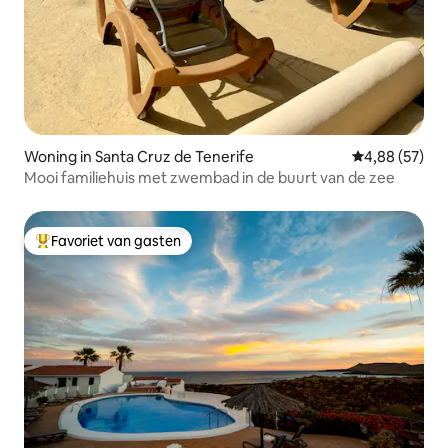
Woning in Santa Cruz de Tenerife
Gemiddelde be
4,88 (57)
Mooi familiehuis met zwembad in de buurt van de zee
Favoriet van gasten
Topfavoriet van gasten