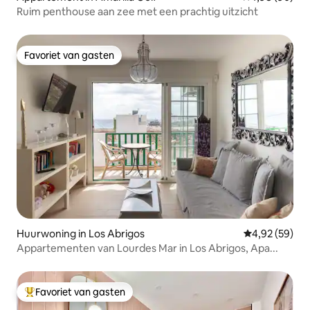
Ruim penthouse aan zee met een prachtig uitzicht
Favoriet van gasten
Favoriet van gasten
Huurwoning in Los Abrigos
Gemiddelde be
4,92 (59)
Appartementen van Lourdes Mar in Los Abrigos, Apa...
Favoriet van gasten
Topfavoriet van gasten