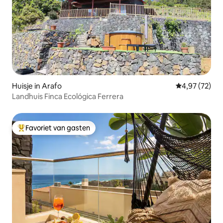
Huisje in Arafo
Gemiddelde be
4,97 (72)
Landhuis Finca Ecológica Ferrera
Favoriet van gasten
Topfavoriet van gasten