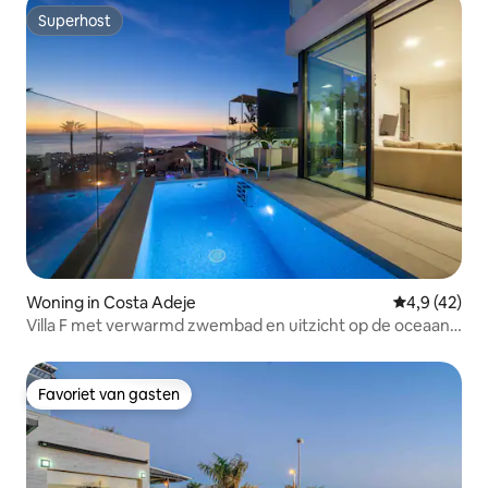
Superhost
Superhost
Woning in Costa Adeje
Gemiddelde b
4,9 (42)
Villa F met verwarmd zwembad en uitzicht op de oceaan –
The View Tenerife
Favoriet van gasten
Favoriet van gasten