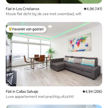
Flat in Los Cristianos
Gemiddelde beo
4,96 (141)
Mooie flat dicht bij de zee met zwembad, wifi
Favoriet van gasten
Topfavoriet van gasten
Flat in Callao Salvaje
Gemiddelde beo
4,94 (206)
Luxe appartement met prachtig uitzicht!