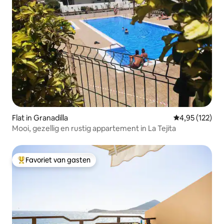
Flat in Granadilla
Gemiddelde beo
4,95 (122)
Mooi, gezellig en rustig appartement in La Tejita
Favoriet van gasten
Topfavoriet van gasten