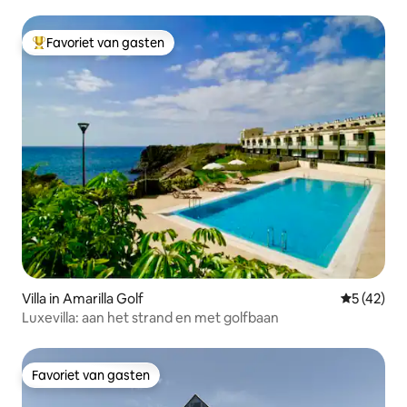
Favoriet van gasten
Topfavoriet van gasten
Villa in Amarilla Golf
Gemiddelde
5 (42)
Luxevilla: aan het strand en met golfbaan
Favoriet van gasten
Favoriet van gasten