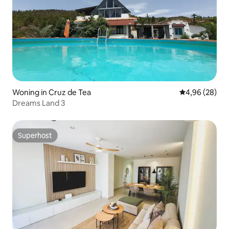
Woning in Cruz de Tea
Gemiddelde be
4,96 (28)
Dreams Land 3
Superhost
Superhost