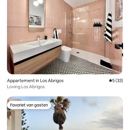
Appartement in Los Abrigos
Gemiddelde
5 (33)
Loving Los Abrigos
Favoriet van gasten
Favoriet van gasten