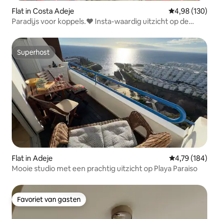
Flat in Costa Adeje
Gemiddelde beo
4,98 (130)
Paradijs voor koppels.❤️️ Insta-waardig uitzicht op de
oceaan.
Superhost
Superhost
Flat in Adeje
Gemiddelde beo
4,79 (184)
Mooie studio met een prachtig uitzicht op Playa Paraiso
Favoriet van gasten
Favoriet van gasten