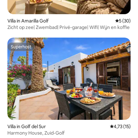
Villa in Amarilla Golf
Gemiddelde
5 (30)
Zicht op zee| Zwembad| Privé-garage| Wifi| Wijn en koffie
Superhost
Superhost
Villa in Golf del Sur
Gemiddelde b
4,73 (15)
Harmony House, Zuid-Golf