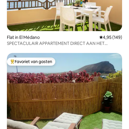
Flat in El Médano
Gemiddelde beo
4,95 (149)
SPECTACULAIR APPARTEMENT DIRECT AAN HET
STRAND
Favoriet van gasten
Topfavoriet van gasten