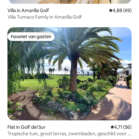
Villa in Amarilla Golf
Gemiddelde be
4,88 (49)
Villa Tumaco Family in Amarilla Golf
Favoriet van gasten
Favoriet van gasten
Flat in Golf del Sur
Gemiddelde b
4,71 (56)
Tropische tuin, groot terras, zwembaden, geschikt voor 4