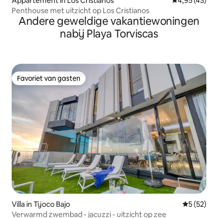
Appartement in Los Cristianos
Gemiddelde be
4,95 (43)
Penthouse met uitzicht op Los Cristianos
Andere geweldige vakantiewoningen
nabij Playa Torviscas
Favoriet van gasten
Favoriet van gasten
Villa in Tijoco Bajo
Gemiddelde
5 (52)
Verwarmd zwembad - jacuzzi - uitzicht op zee