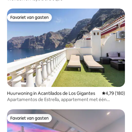
Favoriet van gasten
Favoriet van gasten
Huurwoning in Acantilados de Los Gigantes
Gemiddelde beo
4,79 (180)
Apartamentos de Estrella, appartement met één
slaapkamer.
Favoriet van gasten
Favoriet van gasten