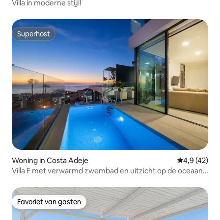
Villa in moderne stijl!
Superhost
Superhost
Woning in Costa Adeje
Gemiddelde b
4,9 (42)
Villa F met verwarmd zwembad en uitzicht op de oceaan –
The View Tenerife
Favoriet van gasten
Favoriet van gasten