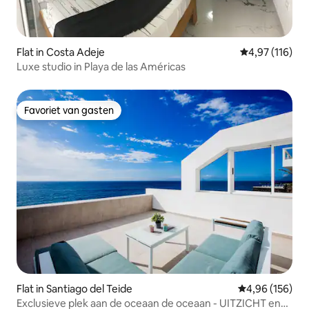
Flat in Costa Adeje
Gemiddelde beo
4,97 (116)
Luxe studio in Playa de las Américas
Favoriet van gasten
Favoriet van gasten
Flat in Santiago del Teide
Gemiddelde beo
4,96 (156)
Exclusieve plek aan de oceaan de oceaan - UITZICHT en