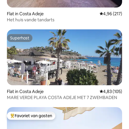
Flat in Costa Adeje
Gemiddelde beo
4,96 (217)
Het huis vande tandarts
Superhost
Superhost
Flat in Costa Adeje
Gemiddelde beo
4,83 (105)
MARE VERDE PLAYA COSTA ADEJE MET 7 ZWEMBADEN
Favoriet van gasten
Topfavoriet van gasten