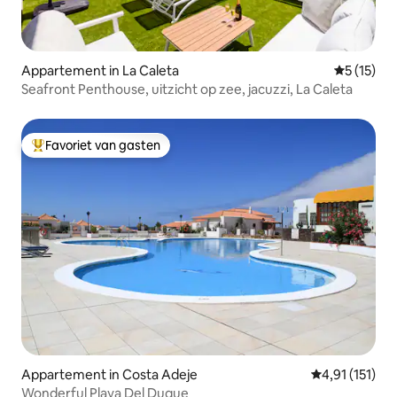
Appartement in La Caleta
Gemiddeld
5 (15)
Seafront Penthouse, uitzicht op zee, jacuzzi, La Caleta
Favoriet van gasten
Topfavoriet van gasten
Appartement in Costa Adeje
Gemiddelde be
4,91 (151)
Wonderful Playa Del Duque