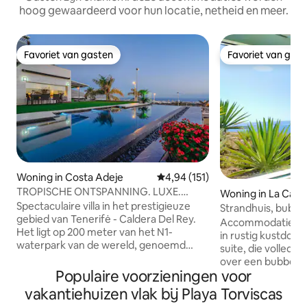
hoog gewaardeerd voor hun locatie, netheid en meer.
Favoriet van gasten
Favoriet van gas
Favoriet van gasten
Favoriet van gas
Woning in Costa Adeje
Gemiddelde beoordeling van 4,9
4,94 (151)
TROPISCHE ONTSPANNING. LUXE.
Woning in La Cale
SPECTACULAIR UITZICHT.
Spectaculaire villa in het prestigieuze
Strandhuis, bubbel
gebied van Tenerifė - Caldera Del Rey.
Tenerife
Accommodatie aa
Het ligt op 200 meter van het N1-
in rustig kustdorp L
waterpark van de wereld, genoemd
suite, die volledig 
door TripAdvisor op rij - SIAM PARK. Op
over een bubbelba
300 meter afstand bevindt zich het
Populaire voorzieningen voor
barbecue op het u
grootste winkelcentrum in het zuiden -
zonneterras en een we
vakantiehuizen vlak bij Playa Torviscas
SIAM WINKELCENTRUM. Prachtig
activiteiten zijn 