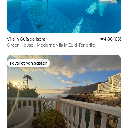
Villa in Guía de Isora
Gemiddelde be
4,86 (63)
Green House - Moderne villa in Zuid-Tenerife
Favoriet van gasten
Favoriet van gasten