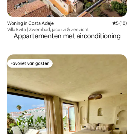
Woning in Costa Adeje
Gemiddelde
5 (10)
Villa Evita | Zwembad, jacuzzi & zeezicht
Appartementen met airconditioning
Favoriet van gasten
Favoriet van gasten