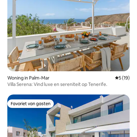
Woning in Palm-Mar
Gemiddelde
5 (19)
Villa Serena: Vind luxe en sereniteit op Tenerife.
Favoriet van gasten
Favoriet van gasten