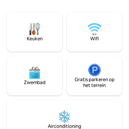
uitzicht op het resort - Playa de Las
rotsklimmen, zeil
Americas, waarvan de stranden op 1,4
golfen. Gelegen op slechts 15 km van de
km afstand liggen. Verschillende
luchthaven TFS, o
rustplaatsen, zonnebaden, ontbijten,
Cristianos en 48 
diners in unieke ruimtes die in detail zijn
Slechts 2 km naar
ontworpen. Tropische tuin met pergola
dan 10 uitstekende
die de hele dag tilt en bedankt met zijn
Tajao. De ideale plek om de rest van het
Keuken
Wifi
frisheid en kleurrijk. Overloopzwembad
eiland te verkenn
dat het water verbindt met de skyline
van de oceaan. De zonsondergangen
zijn een kleurrijk spektakel, een beeld
dat elke dag verandert, maar het laat
nooit onverschillig. Grote woonkamer
met kitchenette met uitzicht op de
oceaan. Alle slaapkamers hebben een
Gratis parkeren op
Zwembad
eigen uitgang naar de tuin, waardoor
het terrein
elkaars privacy wordt verbeterd. Elke
hoek van de villa wekt de beste
sensaties op en verwelkomt je om het
meeste uit je vakantie te halen.
Airconditioning