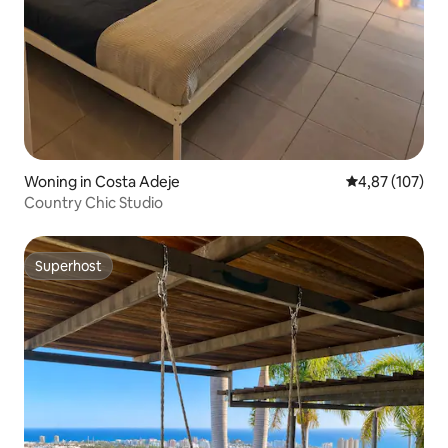
Woning in Costa Adeje
Gemiddelde beo
4,87 (107)
Country Chic Studio
Superhost
Superhost