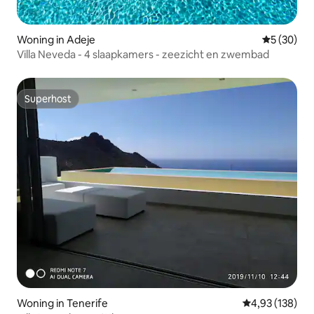
Woning in Adeje
Gemiddelde
5 (30)
Villa Neveda - 4 slaapkamers - zeezicht en zwembad
Superhost
Superhost
Woning in Tenerife
Gemiddelde beo
4,93 (138)