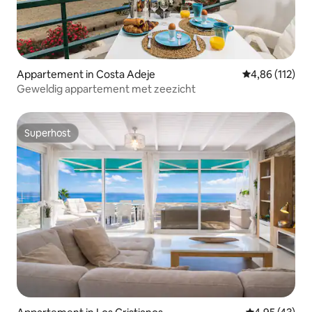
Appartement in Costa Adeje
Gemiddelde beo
4,86 (112)
Geweldig appartement met zeezicht
Superhost
Superhost