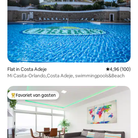
Flat in Costa Adeje
Gemiddelde beo
4,96 (100)
Mi Casita-Orlando,Costa Adeje, swimmingpools&Beach
Favoriet van gasten
Topfavoriet van gasten