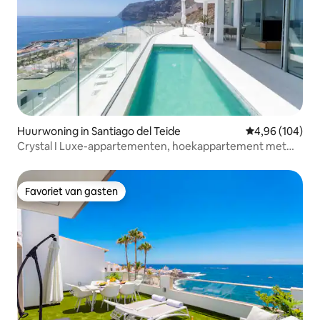
Huurwoning in Santiago del Teide
Gemiddelde beo
4,96 (104)
Crystal I Luxe-appartementen, hoekappartement met
de...
Favoriet van gasten
Favoriet van gasten