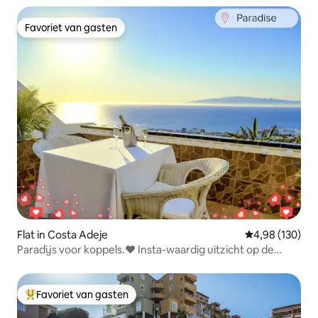
Favoriet van gasten
Favoriet van gasten
Flat in Costa Adeje
Gemiddelde beo
4,98 (130)
Paradijs voor koppels.❤️️ Insta-waardig uitzicht op de
oceaan.
Favoriet van gasten
Topfavoriet van gasten