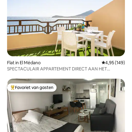
Flat in El Médano
Gemiddelde beo
4,95 (149)
SPECTACULAIR APPARTEMENT DIRECT AAN HET
STRAND
Favoriet van gasten
Topfavoriet van gasten