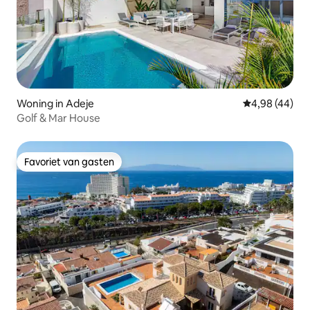
Woning in Adeje
Gemiddelde be
4,98 (44)
Golf & Mar House
Favoriet van gasten
Favoriet van gasten