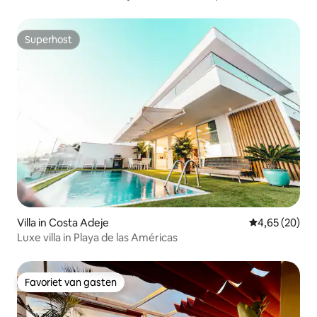
Superhost
Superhost
Villa in Costa Adeje
Gemiddelde be
4,65 (20)
Luxe villa in Playa de las Américas
Favoriet van gasten
Favoriet van gasten