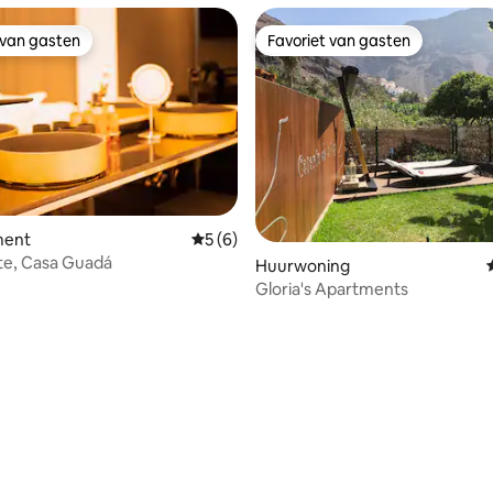
 van gasten
Favoriet van gasten
 van gasten
Favoriet van gasten
 van 4,81 op 5, 127 recensies
ment
Gemiddelde beoordeling van 5 op 5, 6 r
5 (6)
ite, Casa Guadá
Huurwoning
Gloria's Apartments