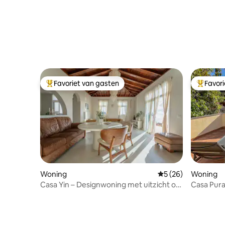
Favoriet van gasten
Favor
Topfavoriet van gasten
Topfavor
Woning
Gemiddelde beoorde
5 (26)
Woning
Casa Yin – Designwoning met uitzicht op
Casa Pura
de zee en de zonsondergang