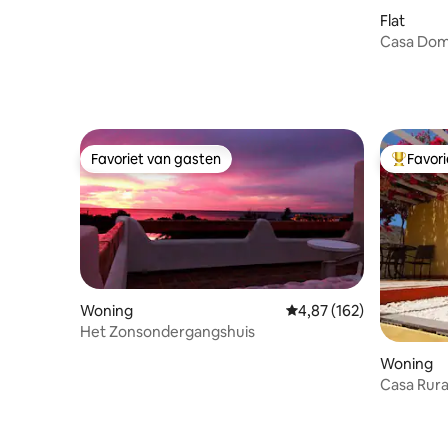
Flat
Casa Dom
met één 
Favoriet van gasten
Favor
Favoriet van gasten
Topfavor
Woning
Gemiddelde beoordeling
4,87 (162)
Het Zonsondergangshuis
Woning