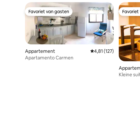
Favoriet van gasten
Favoriet
Favoriet van gasten
Favoriet
Appartement
Gemiddelde beoordeling
4,81 (127)
Apartamento Carmen
Apparte
Kleine su