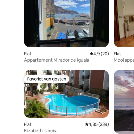
La Gomera is door UNESCO uitgeroepen
tot biosfeerreservaat, met de categorie
'uitstekend' .
Flat
Gemiddelde beoordeli
4,9 (20)
Flat
Appartement Mirador de Iguala
Mooi app
slaapkame
Favoriet van gasten
Favoriet van gasten
Flat
Gemiddelde beoordeling
4,85 (239)
Elizabeth 's huis.