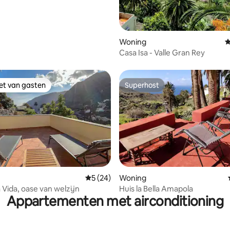
Woning
G
Casa Isa - Valle Gran Rey
iet van gasten
Superhost
iet van gasten
Superhost
ling van 5 op 5, 26 recensies
Gemiddelde beoordeling van 5 op 5, 24 r
5 (24)
Woning
 Vida, oase van welzijn
Huis la Bella Amapola
Appartementen met airconditioning