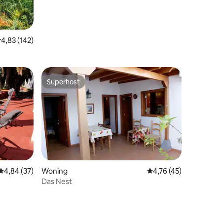
emiddelde beoordeling van 4,83 op 5, 142 recensies
4,83 (142)
Superhost
Superhost
ecensies
Gemiddelde beoordeling van 4,84 op 5, 37 recensies
4,84 (37)
Woning
Gemiddelde beoordeli
4,76 (45)
Das Nest