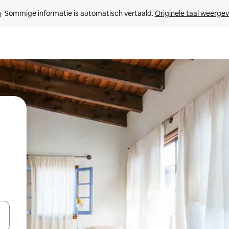
Sommige informatie is automatisch vertaald. 
Originele taal weerge
een keuze met je de pijltjestoetsen omhoog en omlaag, óf door te tikk