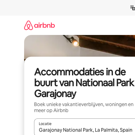
Ga
direct
naar
inhoud
Accommodaties in de
buurt van Nationaal Park
Garajonay
Boek unieke vakantieverblijven, woningen en
meer op Airbnb
Locatie
Wanneer er resultaten beschikbaar zijn, maak je 