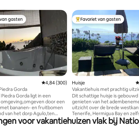
 van gasten
Favoriet van gasten
 van gasten
Topfavoriet van gasten
 van 4,86 op 5, 263 recensies
Gemiddelde beoordeling van 4,84 op 5, 300 r
4,84 (300)
Huisje
G
Piedra Gorda
Vakantiehuis met prachtig uitzi
Tenerife
 Piedra Gorda ligt in een
Dit schattige huisje is gebouwd
ke omgeving,omgeven door een
genieten van het adembenem
 met bananen- en fruitbomen
uitzicht over de brede westkan
nd van het dorp Agulo,ten
Tenerife, Hermigua Bay en zelf
ngen voor vakantiehuizen vlak bij Nati
an het eiland Gomera. Met
bergen van Agulo, vandaar dat 
rrecht uitzicht op de Teide en
voorzien van een buitenkeuken
nuten
ligbedden, gezellige schommel
 het strand van San Marcos,een
thermale buitendouche... We 