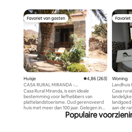
Favoriet van gasten
Favoriet
Favoriet van gasten
Favoriet
Huisje
Gemiddelde beoordeling
4,86 (263)
Woning
CASA RURAL MIRANDA -
Landhuis 
VALLEHERMOSO
Casa Rural Miranda, is een ideale
Casa rural
bestemming voor liefhebbers van
landelij
plattelandstoerisme. Oud gerenoveerd
landgoed
huis met meer dan 100 jaar. Gelegen in
aan de ra
Populaire voorzieni
een klein dorpje op een klein eiland in de
noorden v
Atlantische Oceaan , maken de charme
een bevoo
en uniciteit het een ideale plek voor
de oceaan. Op slechts tien mi
diegenen die rust en contact met de
lopen van