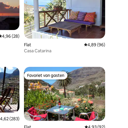
Gemiddelde beoordeling van 4,96 op 5, 28 recensies
4,96 (28)
Flat
Gemiddelde beoordelin
4,89 (96)
Casa Catarina
ecensies
Favoriet van gasten
Favoriet van gasten
emiddelde beoordeling van 4,62 op 5, 283 recensies
4,62 (283)
Flat
Gemiddelde beoordelin
4,93 (92)