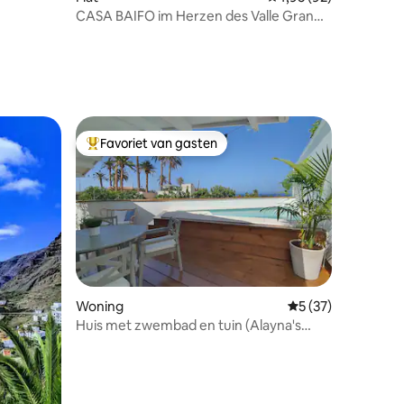
CASA BAIFO im Herzen des Valle Gran
ecensies
Rey
Favoriet van gasten
Topfavoriet van gasten
Woning
Gemiddelde beoord
5 (37)
Huis met zwembad en tuin (Alayna's
ecensies
Sunset)