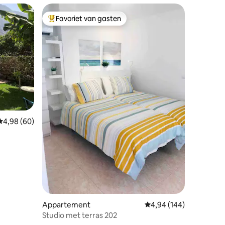
Favoriet van gasten
Topfavoriet van gasten
ecensies
Gemiddelde beoordeling van 4,98 op 5, 60 recensies
4,98 (60)
Appartement
Gemiddelde beoordeling
4,94 (144)
Studio met terras 202