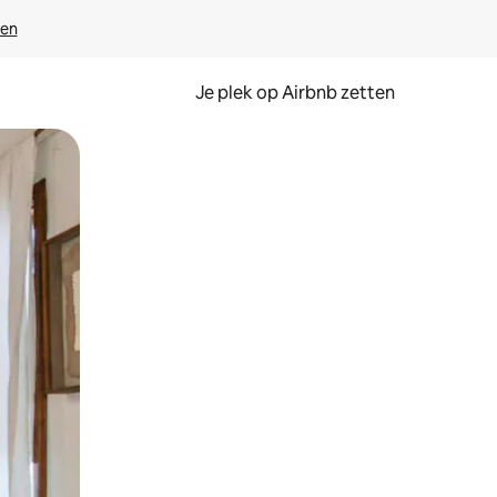
ven
Je plek op Airbnb zetten
en of swipen.