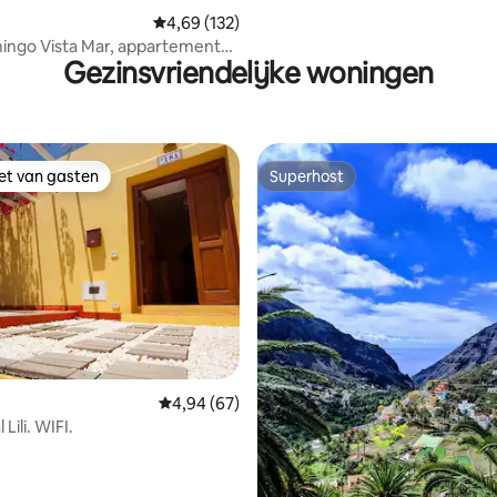
Gemiddelde beoordeling van 4,69 op 5, 132 r
4,69 (132)
ingo Vista Mar, appartement
Gezinsvriendelijke woningen
slaapkamer.
iet van gasten
Superhost
iet van gasten
Superhost
 van 4,87 op 5, 162 recensies
Gemiddelde beoordeling van 4,94 op 5, 67 r
4,94 (67)
Casa Rural Lili. WIFI.