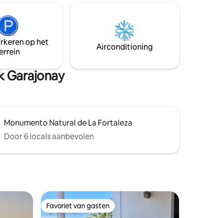
gelegen in een landelijke en rustige
nieten.
omgeving, op 20 minuten rijden van San
kamers,
Sebastián (de belangrijkste stad waar de
veerboten aankomen). Om van dit kleine
uken en
paradijs te kunnen genieten, moet je
arkeren op het
ratis. We
Airconditioning
vanaf de parkeerplaats ongeveer
errein
ten onze
150 treden afdalen.
go 's en
rk Garajonay
Monumento Natural de La Fortaleza
Door 6 locals aanbevolen
Favoriet van gasten
Favoriet van gasten