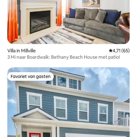
Villa in Millville
Gemiddelde b
4,71 (65)
3 Mi naar Boardwalk: Bethany Beach House met patio!
Favoriet van gasten
Favoriet van gasten