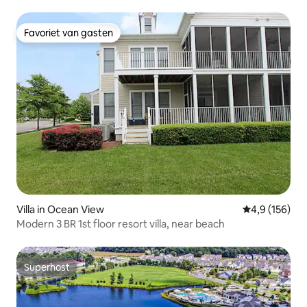
Favoriet van gasten
Favoriet van gasten
Villa in Ocean View
Gemiddelde be
4,9 (156)
Modern 3 BR 1st floor resort villa, near beach
Superhost
Superhost