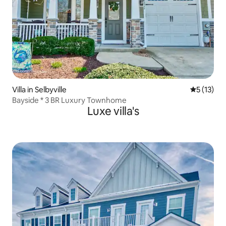
Villa in Selbyville
Gemiddeld
5 (13)
Bayside * 3 BR Luxury Townhome
Luxe villa's