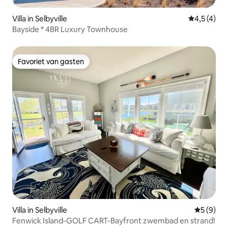
Villa in Selbyville
Gemiddelde
4,5 (4)
Bayside * 4BR Luxury Townhouse
Favoriet van gasten
Favoriet van gasten
Villa in Selbyville
Gemiddeld
5 (9)
Fenwick Island-GOLF CART-Bayfront zwembad en strand!