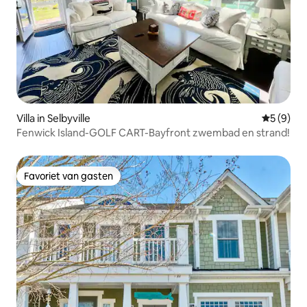
Villa in Selbyville
Gemiddeld
5 (9)
Fenwick Island-GOLF CART-Bayfront zwembad en strand!
Favoriet van gasten
Favoriet van gasten