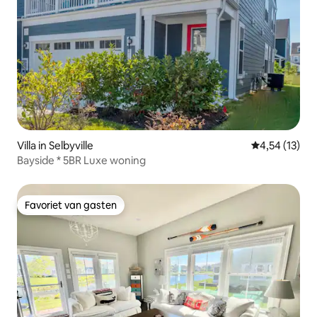
Villa in Selbyville
Gemiddelde be
4,54 (13)
Bayside * 5BR Luxe woning
Favoriet van gasten
Favoriet van gasten