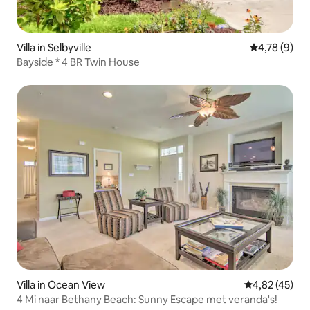
Villa in Selbyville
Gemiddelde b
4,78 (9)
Bayside * 4 BR Twin House
Villa in Ocean View
Gemiddelde be
4,82 (45)
4 Mi naar Bethany Beach: Sunny Escape met veranda's!