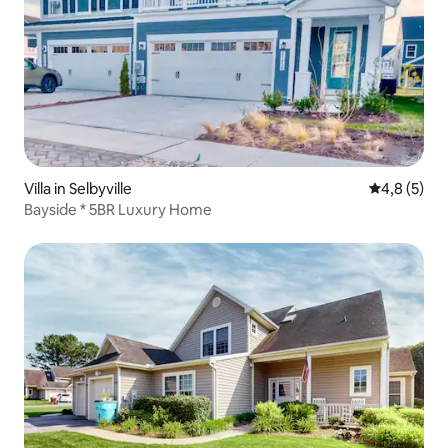
Villa in Selbyville
Gemiddelde 
4,8 (5)
Bayside * 5BR Luxury Home