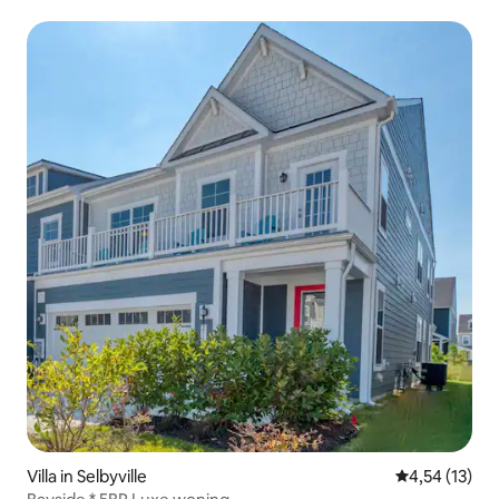
Villa in Selbyville
Gemiddelde be
4,54 (13)