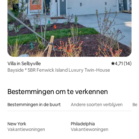
Villa in Selbyville
Gemiddelde b
4,71 (14)
Bayside * 5BR Fenwick Island Luxury Twin-House
Bestemmingen om te verkennen
Bestemmingen in de buurt
Andere soorten verblijven
Bes
New York
Philadelphia
Vakantiewoningen
Vakantiewoningen