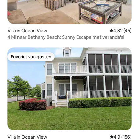
Villa in Ocean View
Gemiddelde be
4,82 (45)
4 Mi naar Bethany Beach: Sunny Escape met veranda's!
Favoriet van gasten
Favoriet van gasten
Villa in Ocean View
Gemiddelde be
4,9 (156)