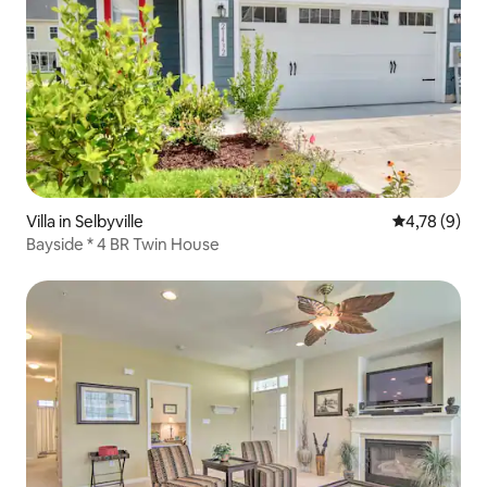
Villa in Selbyville
Gemiddelde b
4,78 (9)
Bayside * 4 BR Twin House