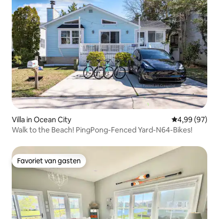
Villa in Ocean City
Gemiddelde be
4,99 (97)
Walk to the Beach! PingPong-Fenced Yard-N64-Bikes!
Favoriet van gasten
Favoriet van gasten