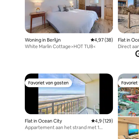
Woning in Berlijn
Gemiddelde beoordelin
4,97 (38)
Flat in Oc
White Marlin Cottage>HOT TUB<
Direct aa
G
uitzicht
Favoriet van gasten
Favoriet
Favoriet van gasten
Favoriet
Flat in Ocean City
Gemiddelde beoordelin
4,9 (129)
Appartement aan het strand met 1
slaapkamer in het midden van de stad