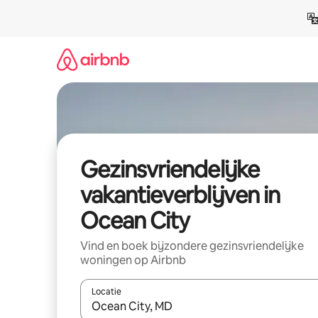
Ga
direct
naar
inhoud
Gezinsvriendelijke
vakantieverblijven in
Ocean City
Vind en boek bijzondere gezinsvriendelijke
woningen op Airbnb
Locatie
Wanneer er resultaten beschikbaar zijn, maak je 