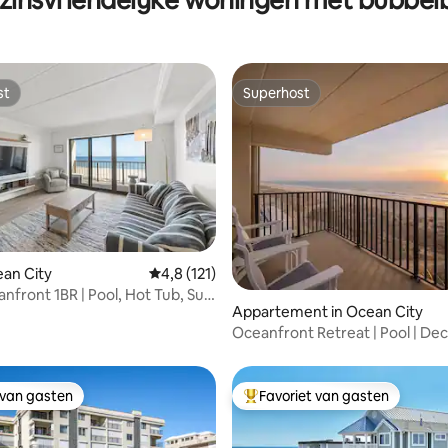
st
Superhost
st
Superhost
 van 4,93 op 5, 103 recensies
ean City
Gemiddelde beoordeling van 4,8 op 5, 121 r
4,8 (121)
nfront 1BR | Pool, Hot Tub, Sun
Appartement in Ocean City
Oceanfront Retreat | Pool | Deck
Balconies
 van gasten
Favoriet van gasten
 van gasten
Topfavoriet van gasten