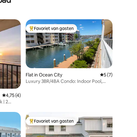
Favoriet van gasten
Topfavoriet van gasten
Flat in Ocean City
Gemiddelde beoor
5 (7)
Luxury 3BR/4BA Condo: Indoor Pool,
ecensies
Walk to Beach
Gemiddelde beoordeling van 4,75 op 5, 4 recensies
4,75 (4)
 | 2
Favoriet van gasten
Topfavoriet van gasten