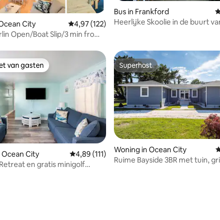
Bus in Frankford
G
Heerlijke Skoolie in de buurt v
 Ocean City
Gemiddelde beoordeling van 4,97 op 5, 122 r
4,97 (122)
Beach
lin Open/Boat Slip/3 min from
k
iet van gasten
Superhost
iet van gasten
Superhost
Woning in Ocean City
G
 Ocean City
Gemiddelde beoordeling van 4,89 op 5, 111 r
4,89 (111)
Ruime Bayside 3BR met tuin, gril
Retreat en gratis minigolf
 van 4,96 op 5, 207 recensies
vuurplaats
wembad