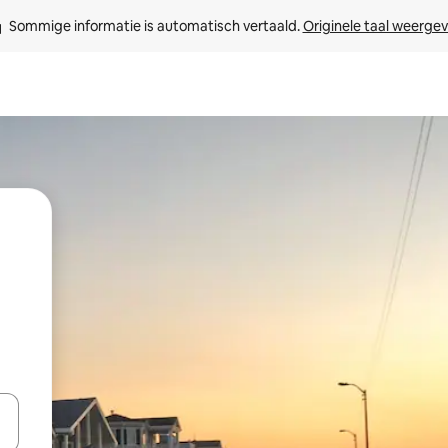
Sommige informatie is automatisch vertaald. 
Originele taal weerge
een keuze met je de pijltjestoetsen omhoog en omlaag, óf door te tikk