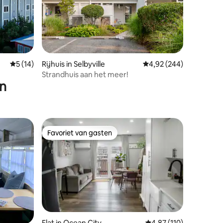
ecensies
Gemiddelde beoordeling van 5 op 5, 14 recensies
5 (14)
Rijhuis in Selbyville
Gemiddelde beoordeling
4,92 (244)
Strandhuis aan het meer!
en
Favoriet van gasten
Favoriet van gasten
Flat in Ocean City
Gemiddelde beoordelin
4,87 (110)