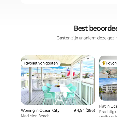
Best beoordee
Gasten zijn unaniem: deze gezi
Favoriet van gasten
Favor
Favoriet van gasten
Topfavor
Flat in Oc
Woning in Ocean City
Gemiddelde beoordeling
4,94 (286)
Prachtig 
Mad Men Beach
apparteme