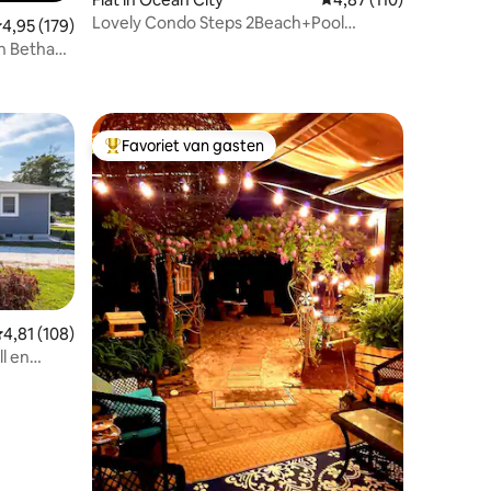
Lovely Condo Steps 2Beach+Pool
emiddelde beoordeling van 4,95 op 5, 179 recensies
4,95 (179)
Unlimited Parking
an Bethany
ecensies
Favoriet van gasten
Topfavoriet van gasten
emiddelde beoordeling van 4,81 op 5, 108 recensies
4,81 (108)
ecensies
l en