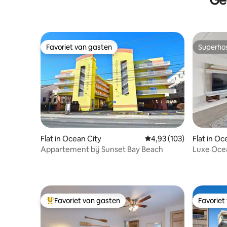
de beste vakantie OOIT te maken!
Favoriet van gasten
Superho
Favoriet van gasten
Superho
Flat in Ocean City
Gemiddelde beoordeling
4,93 (103)
Flat in Oc
Appartement bij Sunset Bay Beach
Luxe Ocea
Deck
Favoriet van gasten
Favoriet
Topfavoriet van gasten
Favoriet