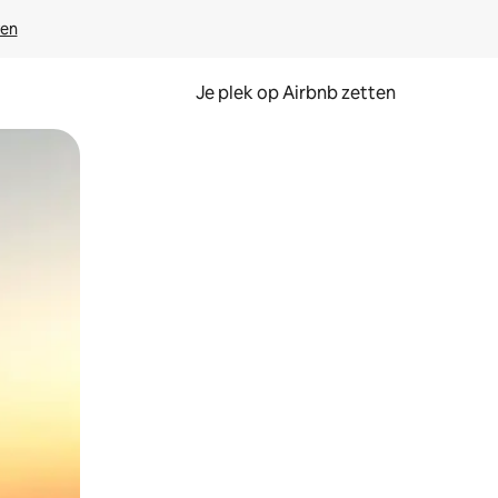
ven
Je plek op Airbnb zetten
en of swipen.