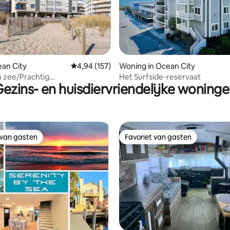
g van 4,97 op 5, 38 recensies
ean City
Gemiddelde beoordeling van 4,94 op 5, 157 r
4,94 (157)
Woning in Ocean City
n zee/Prachtig
Het Surfside-reservaat
ezins- en huisdiervriendelijke woning
/Binnenzwembad
 van gasten
Favoriet van gasten
 van gasten
Favoriet van gasten
g van 4,9 op 5, 129 recensies