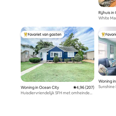
Rijhuis in
White Mar
Boardwal
Favoriet van gasten
Favor
Topfavoriet van gasten
Topfavor
Woning in
Sunshine 
Woning in Ocean City
Gemiddelde beoordeling
4,96 (207)
/groot z
Huisdiervriendelijk SFH met omheinde
tuin, 2 blokken naar HET STRAND!