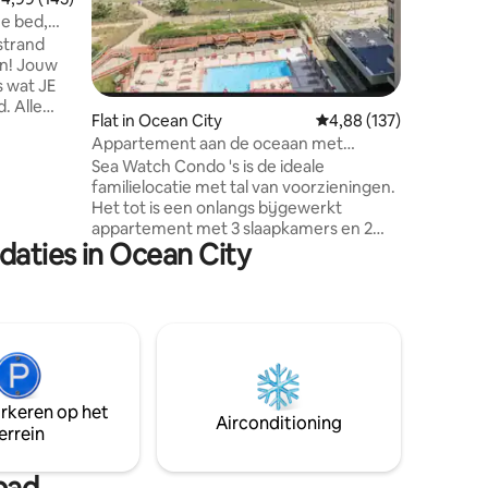
zonsonder
ze bed,
ontspan 
strand
balkon aa
an! Jouw
golven m
s wat JE
op het s
. Alle
Flat in Ocean City
Gemiddelde beoordeling
4,88 (137)
en een
Appartement aan de oceaan met
5-inch tv
resortvoorzieningen 3 slaapkamers en 3
Sea Watch Condo 's is de ideale
g! Moderne
zwembaden
familielocatie met tal van voorzieningen.
Heb je zin
Het tot is een onlangs bijgewerkt
 op
appartement met 3 slaapkamers en 2
key's en
daties in Ocean City
badkamers voor 6 personen in 2
Kitchen of
queensize bedden, 2
tuur?
eenpersoonsbedden . Het appartement
en en
ligt aan de oceaan met een groot balkon
n rijden
aan de oceaan. De voorzieningen
omvatten basketbalveld, tennisbanen,
speeltuin, arcade, bioscoop, biljartkamer,
overdekt zwembad en buitenzwembad,
arkeren op het
evenals een restaurant. Het
Airconditioning
errein
appartement heeft 24-uursbeveiliging
en voldoende parkeergelegenheid.
Zwembaden gesloten in het seizoen
bad