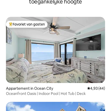
toegankelijke hoogte
Favoriet van gasten
Topfavoriet van gasten
Appartement in Ocean City
Gemiddelde be
4,93 (44)
Oceanfront Oasis | Indoor Pool | Hot Tub | Deck