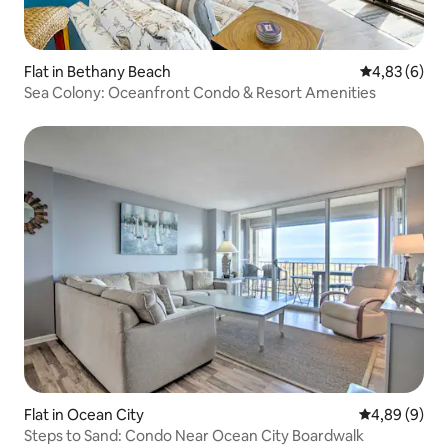
Flat in Bethany Beach
Gemiddelde b
4,83 (6)
Sea Colony: Oceanfront Condo & Resort Amenities
Flat in Ocean City
Gemiddelde b
4,89 (9)
Steps to Sand: Condo Near Ocean City Boardwalk