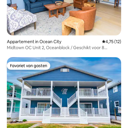
Appartement in Ocean City
Gemiddelde b
4,75 (12)
Midtown OC Unit 2, Oceanblock / Geschikt voor 8
personen
Favoriet van gasten
Favoriet van gasten