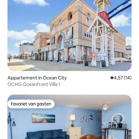
Appartement in Ocean City
Gemiddelde be
4,57 (14)
OCHG Oceanfront Villa 1
Favoriet van gasten
Favoriet van gasten