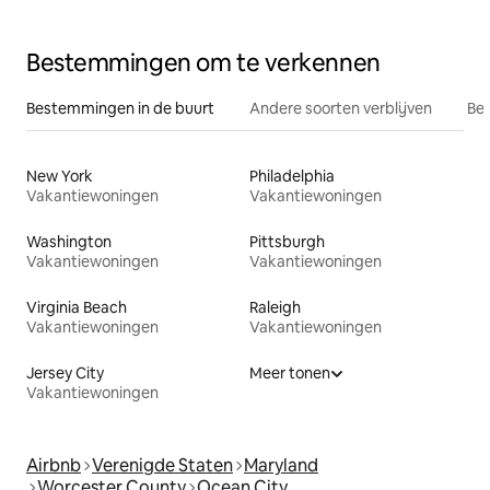
Bestemmingen om te verkennen
Bestemmingen in de buurt
Andere soorten verblijven
Bes
New York
Philadelphia
Vakantiewoningen
Vakantiewoningen
Washington
Pittsburgh
Vakantiewoningen
Vakantiewoningen
Virginia Beach
Raleigh
Vakantiewoningen
Vakantiewoningen
Jersey City
Meer tonen
Vakantiewoningen
Airbnb
Verenigde Staten
Maryland
Worcester County
Ocean City