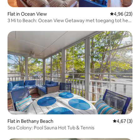
Flat in Ocean View
Gemiddelde be
4,96 (23)
3 Mi to Beach: Ocean View Getaway met toegang tot het
zwembad
Flat in Bethany Beach
Gemiddelde b
4,67 (3)
Sea Colony: Pool Sauna Hot Tub & Tennis