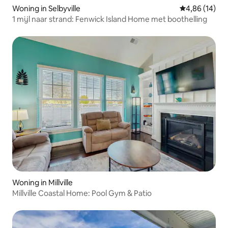
Woning in Selbyville
Gemiddelde be
4,86 (14)
1 mijl naar strand: Fenwick Island Home met boothelling
Woning in Millville
Millville Coastal Home: Pool Gym & Patio