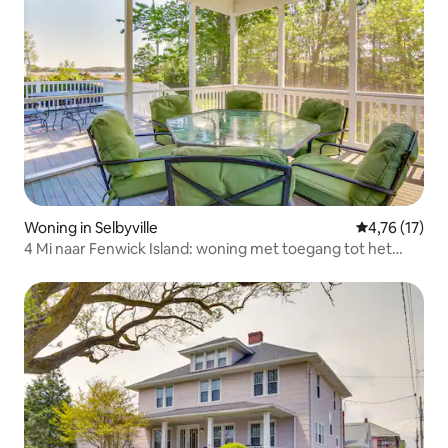
Woning in Selbyville
Gemiddelde b
4,76 (17)
4 Mi naar Fenwick Island: woning met toegang tot het
zwembad en dek