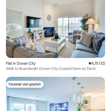
Flat in Ocean City
Gemiddelde b
4,75 (12)
Walk to Boardwalk! Ocean City Coastal Gem w/ Deck
Favoriet van gasten
Favoriet van gasten