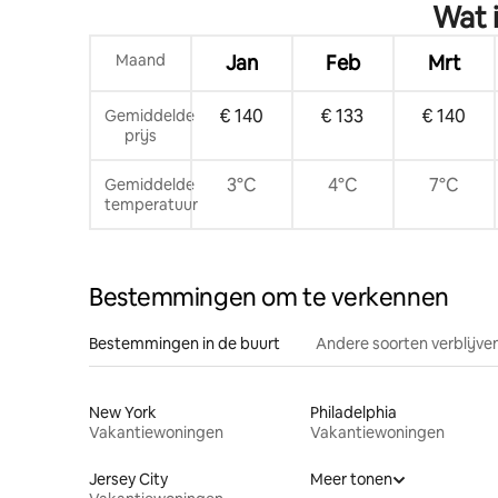
Wat 
het stra
Maand
Jan
Feb
Mrt
€ 140
€ 133
€ 140
Gemiddelde
prijs
3°C
4°C
7°C
Gemiddelde
temperatuur
Bestemmingen om te verkennen
Bestemmingen in de buurt
Andere soorten verblijve
New York
Philadelphia
Vakantiewoningen
Vakantiewoningen
Jersey City
Meer tonen