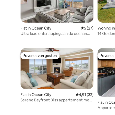
Flat in Ocean City
Gemiddelde beoorde
5 (27)
Woning in
Ultra luxe ontsnapping aan de oceaan
14 Golde
met adembenemend uitzicht!
Favoriet van gasten
Favoriet
Favoriet van gasten
Favoriet
Flat in Ocean City
Gemiddelde beoordelin
4,91 (32)
Serene Bayfront Bliss appartement met
Flat in Oc
3 slaapkamers
Appartem
parkeerge