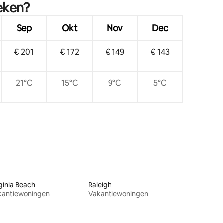
eken?
Mansion Pool
Sep
Okt
Nov
Dec
€ 201
€ 172
€ 149
€ 143
21°C
15°C
9°C
5°C
ginia Beach
Raleigh
kantiewoningen
Vakantiewoningen