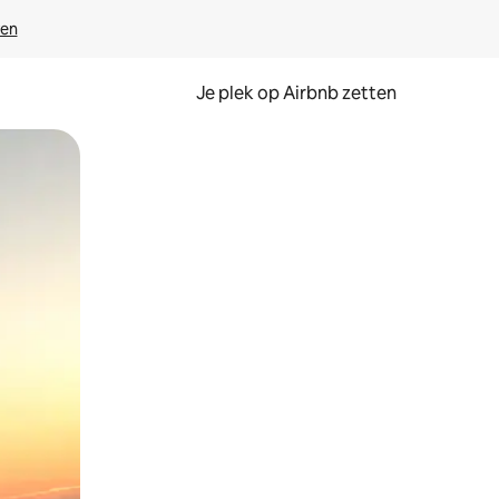
ven
Je plek op Airbnb zetten
en of swipen.