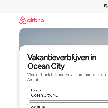
Ga
direct
naar
inhoud
Vakantieverblijven in
Ocean City
Vind en boek bijzondere accommodaties op
Airbnb
Locatie
Wanneer er resultaten beschikbaar zijn, maak je 
Aankomst