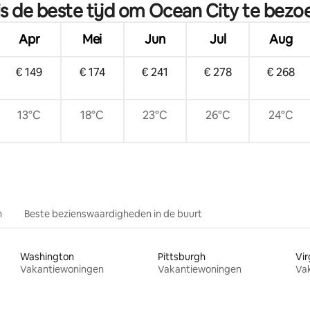
is de beste tijd om Ocean City te bezo
nd en de promenade
Apr
Mei
Jun
Jul
Aug
€ 149
€ 174
€ 241
€ 278
€ 268
13°C
18°C
23°C
26°C
24°C
n
Beste bezienswaardigheden in de buurt
Washington
Pittsburgh
Vir
Vakantiewoningen
Vakantiewoningen
Va