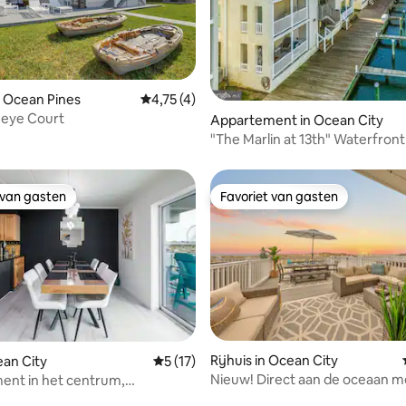
ling van 5 op 5, 27 recensies
 Ocean Pines
Gemiddelde beoordeling van 4,75 op 5, 4 r
4,75 (4)
neye Court
Appartement in Ocean City
"The Marlin at 13th" Waterfron
met ligplaats
 van gasten
Favoriet van gasten
 van gasten
Favoriet van gasten
g van 4,91 op 5, 32 recensies
Rijhuis in Ocean City
ean City
Gemiddelde beoordeling van 5 op 5, 17 r
5 (17)
Nieuw! Direct aan de oceaan m
ent in het centrum,
speelkamer/gratis fietsen
legenheid, op loopafstand van