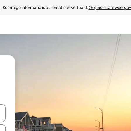
Sommige informatie is automatisch vertaald. 
Originele taal weerge
een keuze met je de pijltjestoetsen omhoog en omlaag, óf door te tikk