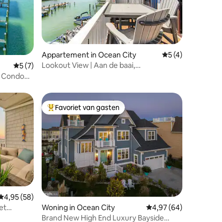
ecensies
Appartement in Ocean City
Gemiddelde beoor
5 (4)
Lookout View | Aan de baai,
Gemiddelde beoordeling van 5 op 5, 7 recensies
5 (7)
strandspullen en familieverblijf
t Condo
Favoriet van gasten
Topfavoriet van gasten
Gemiddelde beoordeling van 4,95 op 5, 58 recensies
4,95 (58)
ecensies
Woning in Ocean City
Gemiddelde beoordelin
4,97 (64)
et
Brand New High End Luxury Bayside