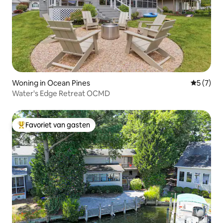
Woning in Ocean Pines
Gemiddeld
5 (7)
Water's Edge Retreat OCMD
Favoriet van gasten
Topfavoriet van gasten