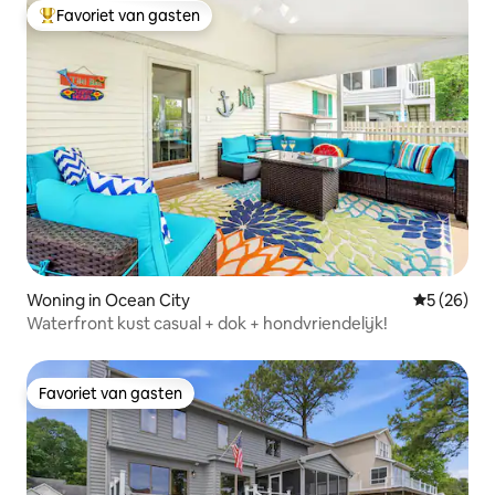
Favoriet van gasten
Topfavoriet van gasten
Woning in Ocean City
Gemiddelde
5 (26)
Waterfront kust casual + dok + hondvriendelijk!
Favoriet van gasten
Favoriet van gasten