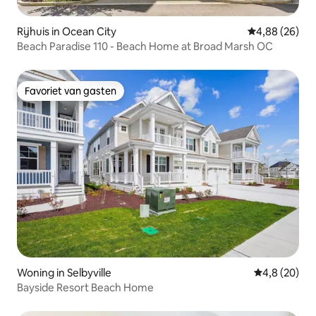
Rijhuis in Ocean City
Gemiddelde be
4,88 (26)
Beach Paradise 110 - Beach Home at Broad Marsh OC
Favoriet van gasten
Favoriet van gasten
Woning in Selbyville
Gemiddelde b
4,8 (20)
Bayside Resort Beach Home