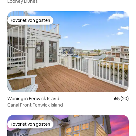
Looney Dunes
Favoriet van gasten
Favoriet van gasten
Woning in Fenwick Island
Gemiddelde
5 (20)
Canal Front Fenwick Island
Favoriet van gasten
Favoriet van gasten