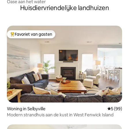
Oase aan het water
Huisdiervriendelijke landhuizen
Favoriet van gasten
Topfavoriet van gasten
Woning in Selbyville
Gemiddelde
5 (99)
Modern strandhuis aan de kust in West Fenwick Island