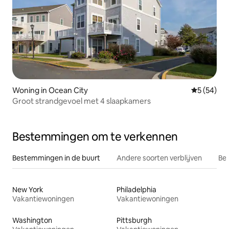
Woning in Ocean City
Gemiddelde
5 (54)
Groot strandgevoel met 4 slaapkamers
Bestemmingen om te verkennen
Bestemmingen in de buurt
Andere soorten verblijven
Bes
New York
Philadelphia
Vakantiewoningen
Vakantiewoningen
Washington
Pittsburgh