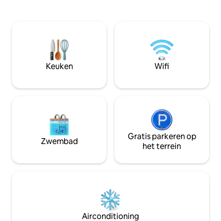
maximaal 7 bedde
centrum. - 30 seconden lopen naar het
rolstoelhelling en
strand - Lift in het gebouw met toegang
dit huis perfect vo
voor gehandicapten - Volledig
familiebijeenkom
uitgeruste keuken en een tweede
herinneringen. Houd er rekening mee
kitchenette - 2 overdekte toegewezen
dat we vanwege b
parkeerplaatsen en gratis parkeren op
kunnen reserveren
straat - Snelle toegang tot de beste
Keuken
Wifi
huurders onder de
golfbanen in de omgeving - Geniet van
restaurants, minigolf en het nachtleven
op slechts een steenworp afstand,
allemaal op loopafstand!
Gratis parkeren op
Zwembad
het terrein
Airconditioning