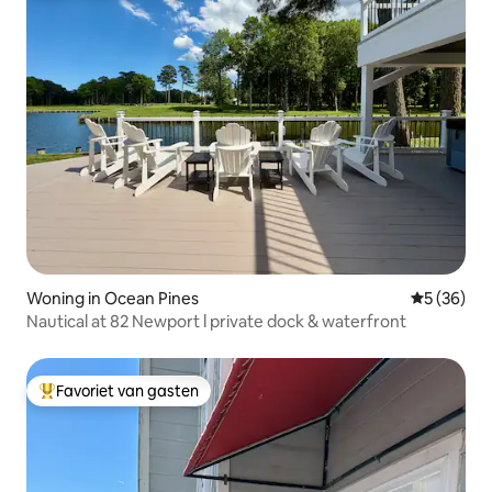
Woning in Ocean Pines
Gemiddelde
5 (36)
Nautical at 82 Newport l private dock & waterfront
Favoriet van gasten
Topfavoriet van gasten