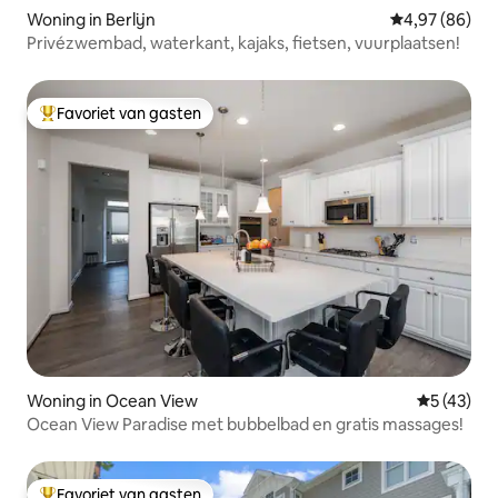
Woning in Berlijn
Gemiddelde be
4,97 (86)
Privézwembad, waterkant, kajaks, fietsen, vuurplaatsen!
Favoriet van gasten
Topfavoriet van gasten
Woning in Ocean View
Gemiddelde
5 (43)
Ocean View Paradise met bubbelbad en gratis massages!
Favoriet van gasten