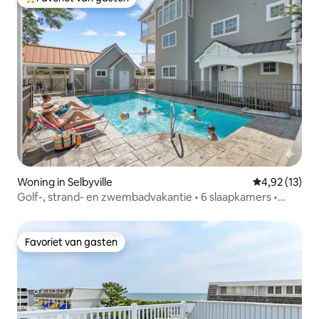
Topfavoriet van gasten
Woning in Selbyville
Gemiddelde be
4,92 (13)
Golf-, strand- en zwembadvakantie • 6 slaapkamers •
Spelletjeskamer
Favoriet van gasten
Favoriet van gasten