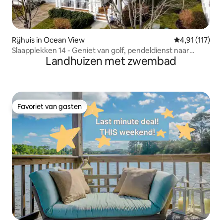
Rijhuis in Ocean View
Gemiddelde be
4,91 (117)
Slaapplekken 14 - Geniet van golf, pendeldienst naar
Landhuizen met zwembad
strand en zwembaden
Favoriet van gasten
Favoriet van gasten