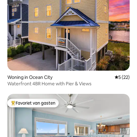
Woning in Ocean City
Gemiddelde
5 (22)
Waterfront 4BR Home with Pier & Views
Favoriet van gasten
Topfavoriet van gasten