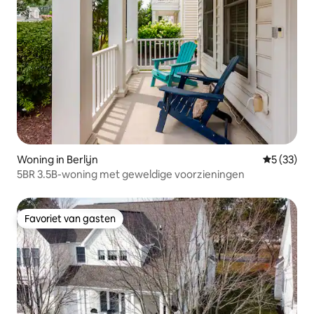
Woning in Berlijn
Gemiddelde
5 (33)
5BR 3.5B-woning met geweldige voorzieningen
Favoriet van gasten
Favoriet van gasten