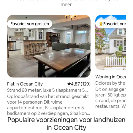
meer.
Favoriet van gasten
Favoriet van g
Favoriet van gasten
Topfavoriet van 
Woning in Ocean C
Dolores by the Se
Flat in Ocean City
Gemiddelde beoordeling van 4,8
4,87 (129)
gezinsgroepen
Dit onlangs geren
Strand 60 meter, luxe 5 slaapkamers 5
jaren '50 ligt op l
badkamers aan de oceaan, 14
Op loopafstand van het strand, geschikt
strand, de promen
slaapplaatsen
voor 14 personen Dit ruime
restaurants. Wegg
appartement met 5 slaapkamers en 5
in een rustige buurt
badkamers op 2 verdiepingen, 2 balkons
de perfecte plek 
Populaire voorzieningen voor landhuizen
met gedeeltelijk uitzicht op de oceaan
een leuke dag op 
en op loopafstand van alles. Vermijd de
in Ocean City
woning heeft 4 sl
drukte, geweldige locatie in het