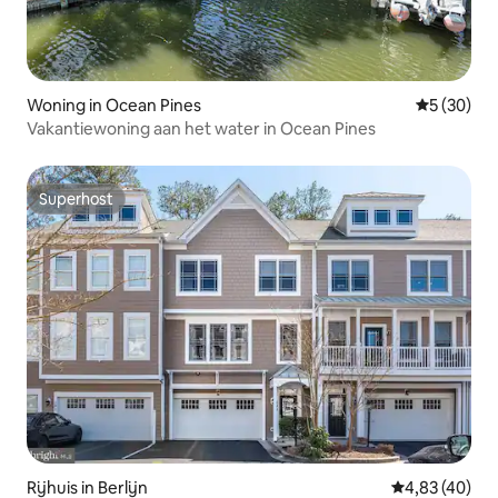
Woning in Ocean Pines
Gemiddelde
5 (30)
Vakantiewoning aan het water in Ocean Pines
Superhost
Superhost
Rijhuis in Berlijn
Gemiddelde be
4,83 (40)