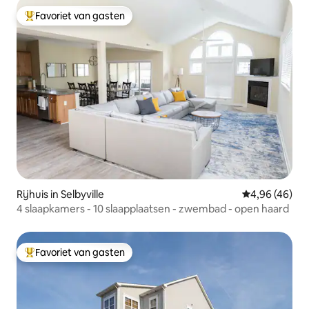
Favoriet van gasten
Topfavoriet van gasten
Rijhuis in Selbyville
Gemiddelde be
4,96 (46)
4 slaapkamers - 10 slaapplaatsen - zwembad - open haard
Favoriet van gasten
Topfavoriet van gasten