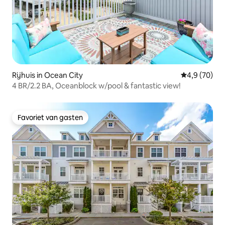
Rijhuis in Ocean City
Gemiddelde b
4,9 (70)
4 BR/2.2 BA, Oceanblock w/pool & fantastic view!
Favoriet van gasten
Favoriet van gasten