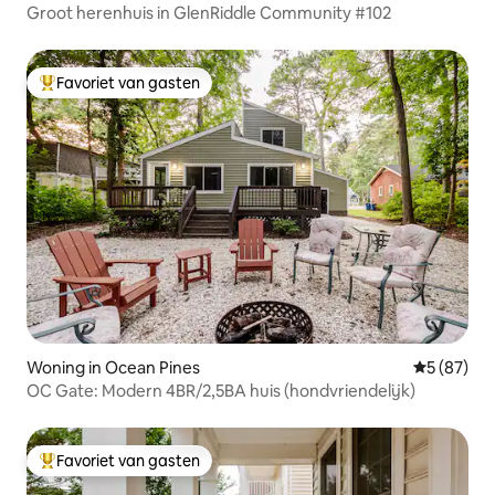
Groot herenhuis in GlenRiddle Community #102
Favoriet van gasten
Topfavoriet van gasten
Woning in Ocean Pines
Gemiddelde
5 (87)
OC Gate: Modern 4BR/2,5BA huis (hondvriendelijk)
Favoriet van gasten
Topfavoriet van gasten