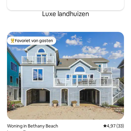
Luxe landhuizen
Favoriet van gasten
Topfavoriet van gasten
Woning in Bethany Beach
Gemiddelde be
4,97 (33)