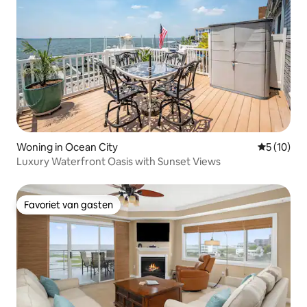
Woning in Ocean City
Gemiddelde
5 (10)
Luxury Waterfront Oasis with Sunset Views
Favoriet van gasten
Favoriet van gasten