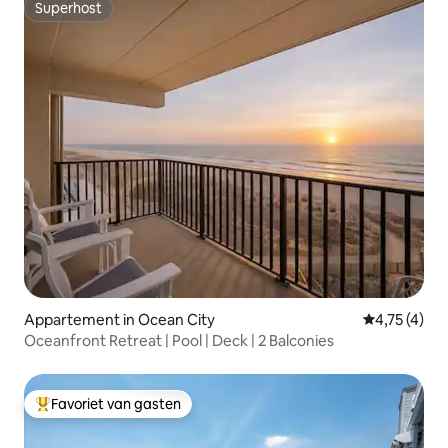
Superhost
Superhost
Appartement in Ocean City
Gemiddelde 
4,75 (4)
Oceanfront Retreat | Pool | Deck | 2 Balconies
Favoriet van gasten
Topfavoriet van gasten