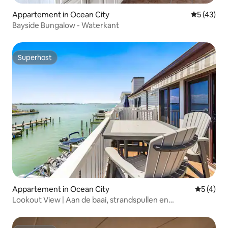
Appartement in Ocean City
Gemiddelde
5 (43)
Bayside Bungalow - Waterkant
Superhost
Superhost
Appartement in Ocean City
Gemiddeld
5 (4)
Lookout View | Aan de baai, strandspullen en
familieverblijf