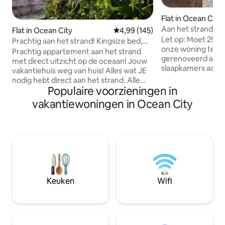
Flat in Ocean City
Aan het strand met
Flat in Ocean City
Gemiddelde beoordeling van 4,9
4,99 (145)
voorzieningen in 
Let op: Moet 25 ja
Prachtig aan het strand! Kingsize bed,
onze woning te huren. P
direct uitzicht op de oceaan!
Prachtig appartement aan het strand
gerenoveerd app
met direct uitzicht op de oceaan! Jouw
slaapkamers aan h
vakantiehuis weg van huis! Alles wat JE
op zowel het stran
nodig hebt direct aan het strand. Alle
van het kijken naa
Populaire voorzieningen in
beddengoed, benodigdheden en een
prachtige zonsop
goed gevulde keuken! Nieuwe 65-inch
vakantiewoningen in Ocean City
ramen zonder ooit 
tv met gratis 4K Netflix aanwezig!
komen. Open 's avonds je voordeur om
Moderne serene inrichting in hartje OC!
getuige te zijn 
Heb je zin om eruit te komen? Geniet
zonsondergangen b
van op loopafstand van Seacrets,
ontspan gewoon m
Mackey's en Fager's Island, Subway,
het balkon aan het
Candy Kitchen of Dumsers 'Dairyland!
de golven met e
Meer avontuur? Loop naar minigolf,
uitzicht op het st
pontonboten en jetskiverhuur! Slechts 4
Keuken
Wifi
minuten rijden naar de promenade!!