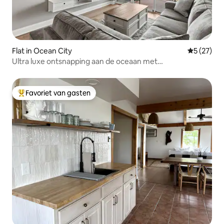
Flat in Ocean City
Gemiddelde
5 (27)
Ultra luxe ontsnapping aan de oceaan met
adembenemend uitzicht!
Favoriet van gasten
Topfavoriet van gasten