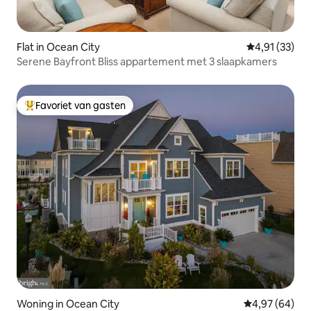
Flat in Ocean City
Gemiddelde be
4,91 (33)
Serene Bayfront Bliss appartement met 3 slaapkamers
Favoriet van gasten
Topfavoriet van gasten
Woning in Ocean City
Gemiddelde be
4,97 (64)