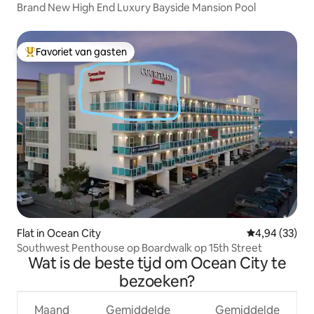
Brand New High End Luxury Bayside Mansion Pool
Favoriet van gasten
Topfavoriet van gasten
Flat in Ocean City
Gemiddelde be
4,94 (33)
Southwest Penthouse op Boardwalk op 15th Street
Wat is de beste tijd om Ocean City te
bezoeken?
Maand
Gemiddelde
Gemiddelde