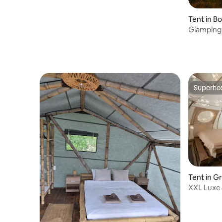
Tent in Bo
Glamping-
rivier de 
Superho
Superho
Tent in G
XXL Luxe 