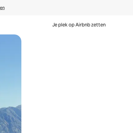
ven
Je plek op Airbnb zetten
en of swipen.