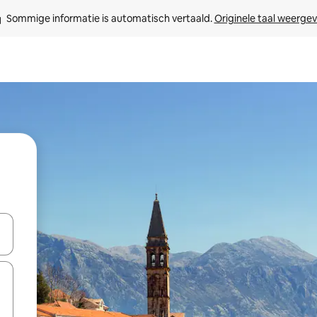
Sommige informatie is automatisch vertaald. 
Originele taal weerge
een keuze met je de pijltjestoetsen omhoog en omlaag, óf door te tikk