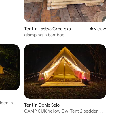
Tent in Lastva Grbaljska
Nieuwe accommoda
Nieuw
glamping in bamboe
den in
Tent in Donje Selo
CAMP ĆUK Yellow Owl Tent 2 bedden in
magisch hout