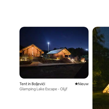
Tent in Boljevići
Nieuwe accommoda
Nieuw
Glamping Lake Escape - Olijf