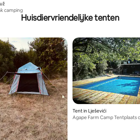
puž
ak camping
Huisdiervriendelijke tenten
Tent in Lješevići
Agape Farm Camp Tentplaats 
parkeren