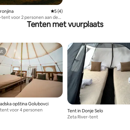
ronjina
Gemiddelde beoordeling van 5 op 5, 4 r
5 (4)
tent voor 2 personen aan de
Tenten met vuurplaats
Zeta
st
st
radska opština Golubovci
tent voor 4 personen
Tent in Donje Selo
Zeta River-tent