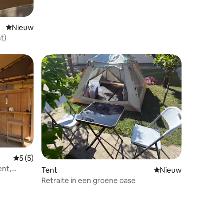
Nieuwe accommodatie
Nieuw
t)
Gemiddelde beoordeling van 5 op 5, 5 recensies
5 (5)
ent,
Tent
Nieuwe accommoda
Nieuw
Retraite in een groene oase