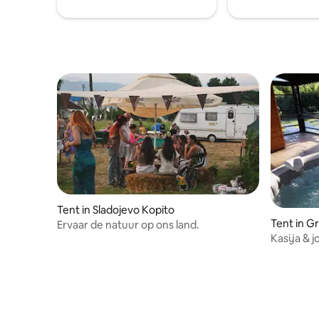
overblijfselen van het oude
Montenegrijnse koninkrijk.
Tent in Sladojevo Kopito
Tent in G
Ervaar de natuur op ons land.
Kasija & 