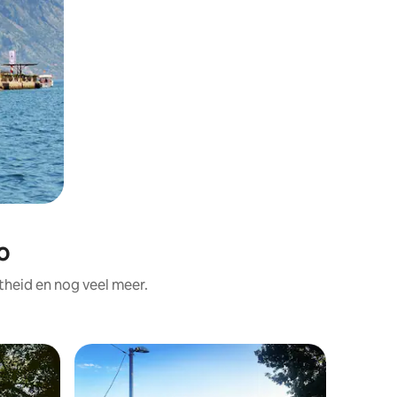
o
theid en nog veel meer.
Tent in B
Tentruimt