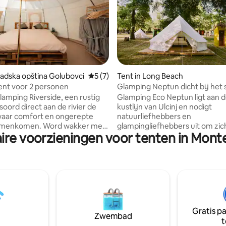
eling van 5 op 5, 3 recensies
radska opština Golubovci
Gemiddelde beoordeling van 5 op 5, 7 r
5 (7)
Tent in Long Beach
ent voor 2 personen
Glamping Neptun dicht bij het 
ing Riverside, een rustig
Glamping Eco Neptun ligt aan 
soord direct aan de rivier de
kustlijn van Ulcinj en nodigt
waar comfort en ongerepte
natuurliefhebbers en
amenkomen. Word wakker met
glampingliefhebbers uit om zic
ire voorzieningen voor tenten in Mon
ng, geniet van ontbijt of diner
dompelen in een idyllische oas
ater en val in slaap onder een
camping ligt op een steenworp
mel - op slechts enkele
van de glinsterende Adriatisch
van het beroemde Skadarmeer.
beschikt over een prachtig lan
sche tenten - Pure natuur -
van majestueuze pijnbomen e
met kampvuur - Huur een kajak
zorgvuldig onderhouden terrei
board - Rondleidingen. - Vissen
Ontdek een gevarieerd
dkamer - Perfecte locatie voor
accommodatieportfolio, variër
Gratis p
en - zonsondergangen op het
luxe glamping-tenten tot mod
Zwembad
t
r Je volgende avontuur begint hier.
stacaravans in containerstijl, e