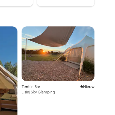
en.
Tent in Bar
Nieuwe accommoda
Nieuw
Lisinj Sky Glamping