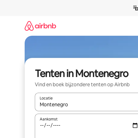
Ga
direct
naar
inhoud
Tenten in Montenegro
Vind en boek bijzondere tenten op Airbnb
Locatie
Wanneer er resultaten beschikbaar zijn, maak je 
Aankomst