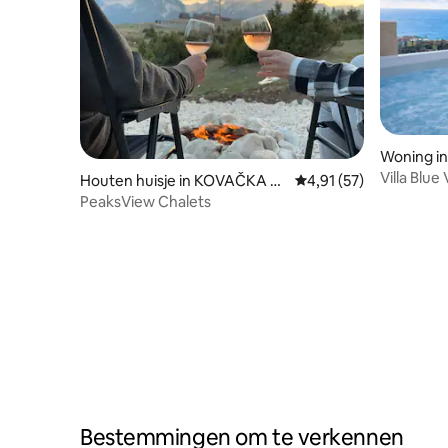
Woning in
Villa Blue
Houten huisje in KOVAČKA D
Gemiddelde beoordelin
4,91 (57)
jacuzzi
OLINA
PeaksView Chalets
Bestemmingen om te verkennen