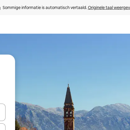
Sommige informatie is automatisch vertaald. 
Originele taal weerge
een keuze met je de pijltjestoetsen omhoog en omlaag, óf door te tikk