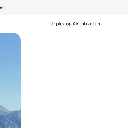
ven
Je plek op Airbnb zetten
en of swipen.