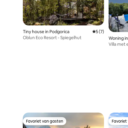
Tiny house in Podgorica
Gemiddelde beoord
5 (7)
Oblun Eco Resort - Spiegelhut
Woning i
Villa met 
Favoriet van gasten
Favoriet
Favoriet van gasten
Favoriet