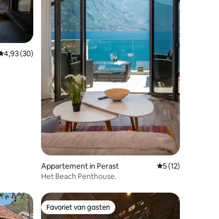
Gemiddelde beoordeling van 4,93 op 5, 30 recensies
4,93 (30)
ecensies
Appartement in Perast
Gemiddelde beoord
5 (12)
Het Beach Penthouse.
Favoriet van gasten
Favoriet van gasten