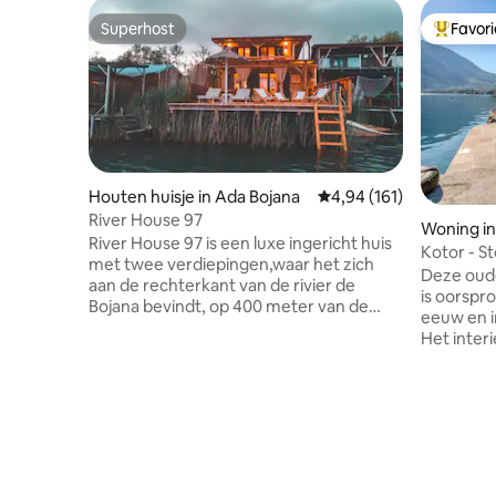
Superhost
Favor
Superhost
Topfavor
Houten huisje in Ada Bojana
Gemiddelde beoordeling
4,94 (161)
River House 97
Woning in
River House 97 is een luxe ingericht huis
Kotor - S
met twee verdiepingen,waar het zich
Deze oud
aan de rechterkant van de rivier de
is oorspr
Bojana bevindt, op 400 meter van de
eeuw en i
brug. Het huis is uitgerust met alle extra
Het inter
inventaris, waar zich op de begane grond
van een tr
een tv met 200 kanalen
combinat
bevinden,wifi,keuken met een
Gelegen i
eetkamer, een langzamer, een koelkast,
genaamd M
een rostil, een broodrooster, een
uitvalsba
badkamer met een wasmachine, een
Het oude 
strijkijzer, een terras met 60 m2 en een
minder da
extra mini-keuken,met een eetkamer en