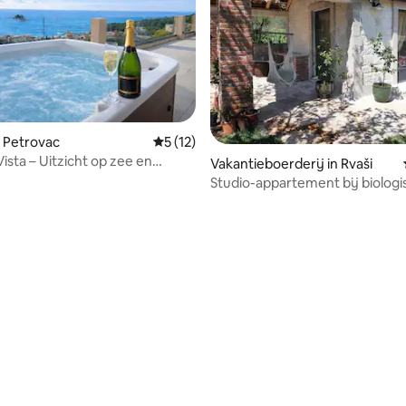
 Petrovac
Gemiddelde beoordeling van 5 op 5, 12 r
5 (12)
 Vista – Uitzicht op zee en
g van 4,91 op 5, 57 recensies
Vakantieboerderij in Rvaši
Studio-appartement bij biolog
wijnmakerij aan het Skadarme