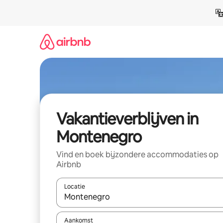
Ga
direct
naar
inhoud
Vakantieverblijven in
Montenegro
Vind en boek bijzondere accommodaties op
Airbnb
Locatie
Wanneer er resultaten beschikbaar zijn, maak je 
Aankomst