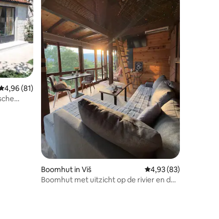
ecensies
Gemiddelde beoordeling van 4,96 op 5, 81 recensies
4,96 (81)
ische
er
Boomhut in Viš
Gemiddelde beoordelin
4,93 (83)
Boomhut met uitzicht op de rivier en de
bergen