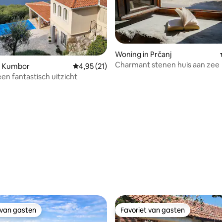
Woning in Prčanj
eling van 5 op 5, 7 recensies
Charmant stenen huis aan zee
n Kumbor
Gemiddelde beoordeling van 4,95 op 5, 21 r
4,95 (21)
een fantastisch uitzicht
 van gasten
Favoriet van gasten
 van gasten
Favoriet van gasten