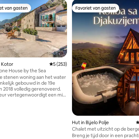
iet van gasten
Favoriet van gasten
iet van gasten
Favoriet van gasten
 van 4,94 op 5, 161 recensies
 Kotor
Gemiddelde beoordeling van 5 op 5, 253 r
5 (253)
tone House by the Sea
e stenen woning aan het water
onkelijk gebouwd in de 19e
n 2018 volledig gerenoveerd.
ieur vertegenwoordigt een mix
aditionele mediterrane stijl in
ie met een modern design.
n een rustig oud vissersdorp
uo, is ons huis de perfecte
Hut in Bijelo Polje
G
sis om de baai te verkennen.
Chalet met uitzicht op de berg
centrum van Kotor ligt op
Breng je tijd door in een pracht
n 10 minuten rijafstand, terwijl