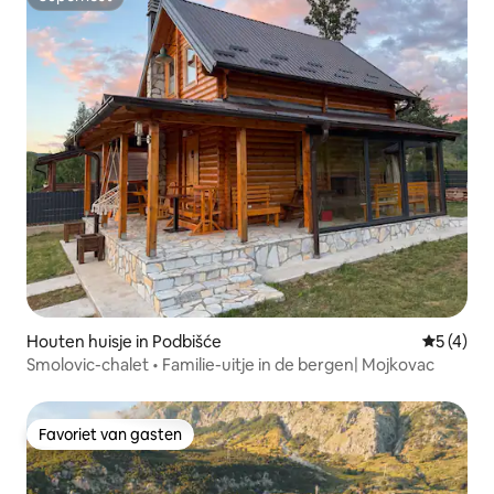
Superhost
Houten huisje in Podbišće
Gemiddeld
5 (4)
Smolovic-chalet • Familie-uitje in de bergen| Mojkovac
Favoriet van gasten
Favoriet van gasten