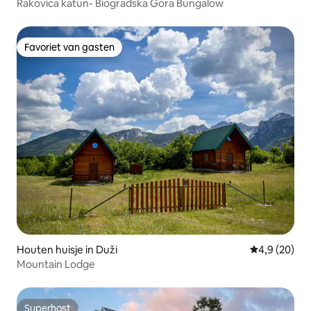
Rakovica katun- Biogradska Gora Bungalow
Favoriet van gasten
Favoriet van gasten
Houten huisje in Duži
Gemiddelde b
4,9 (20)
Mountain Lodge
Superhost