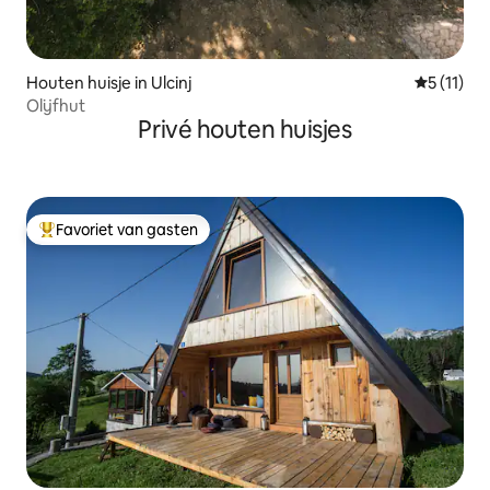
Houten huisje in Ulcinj
Gemiddeld
5 (11)
Olijfhut
Privé houten huisjes
Favoriet van gasten
Topfavoriet van gasten