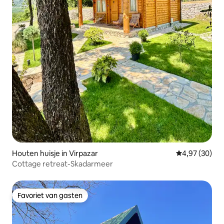
Houten huisje in Virpazar
Gemiddelde be
4,97 (30)
Cottage retreat-Skadarmeer
Favoriet van gasten
Favoriet van gasten