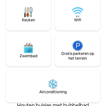
strijkijzer, een terras met 60 m2 en een
verborgen in het h
extra mini-keuken,met een eetkamer
evenals raften of
en handdoeken. Op de bovenste
het seizoen. Wij bieden ook een
verdieping zijn er twee slaapkamers een
badkamer en een terras met een
Keuken
Wifi
prachtig uitzicht. Het huis heeft 3
parkeerplaatsen.
Gratis parkeren op
Zwembad
het terrein
Airconditioning
Houten huisjes met bubbelbad