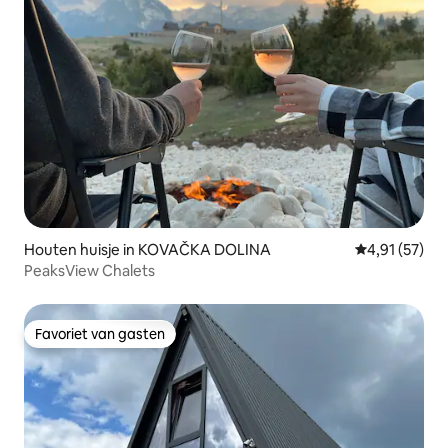
Houten huisje in KOVAČKA DOLINA
Gemiddelde be
4,91 (57)
PeaksView Chalets
Favoriet van gasten
Favoriet van gasten