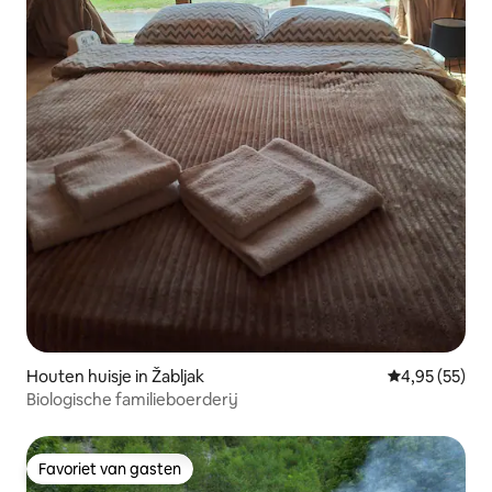
Houten huisje in Žabljak
Gemiddelde be
4,95 (55)
Biologische familieboerderij
Favoriet van gasten
Favoriet van gasten