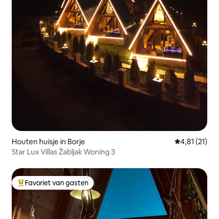
Houten huisje in Borje
Gemiddelde b
4,81 (21)
Star Lux Villas Žabljak Woning 3
Favoriet van gasten
Topfavoriet van gasten