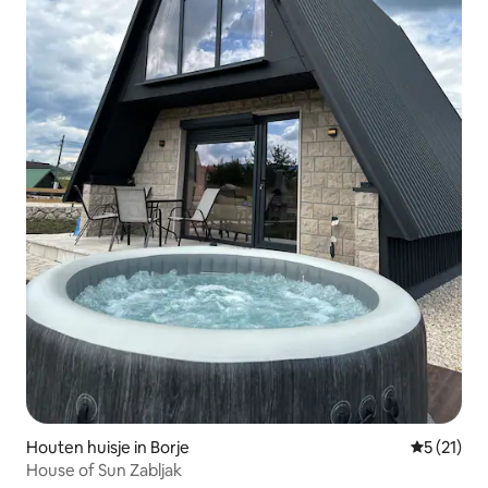
Houten huisje in Borje
Gemiddeld
5 (21)
House of Sun Zabljak