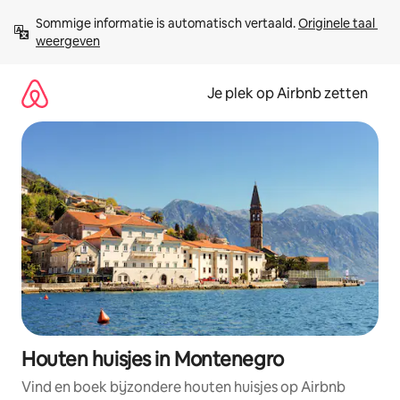
Ga
Sommige informatie is automatisch vertaald. 
Originele taal 
direct
weergeven
naar
inhoud
Je plek op Airbnb zetten
Houten huisjes in Montenegro
Vind en boek bijzondere houten huisjes op Airbnb