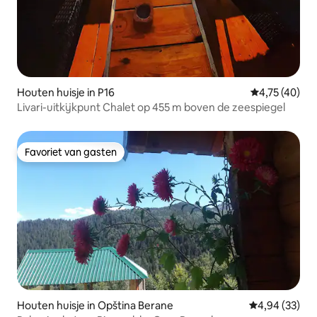
Houten huisje in P16
Gemiddelde be
4,75 (40)
Livari-uitkijkpunt Chalet op 455 m boven de zeespiegel
Favoriet van gasten
Favoriet van gasten
Houten huisje in Opština Berane
Gemiddelde be
4,94 (33)