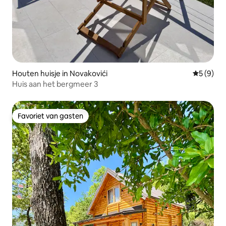
Houten huisje in Novakovići
Gemiddeld
5 (9)
Huis aan het bergmeer 3
Favoriet van gasten
Favoriet van gasten