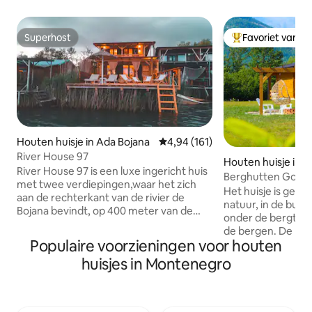
Superhost
Favoriet van g
Superhost
Topfavoriet van 
Houten huisje in Ada Bojana
Gemiddelde beoordeling van 4,9
4,94 (161)
River House 97
Houten huisje in D
River House 97 is een luxe ingericht huis
na
Berghutten Gornj
met twee verdiepingen,waar het zich
Het huisje is gele
aan de rechterkant van de rivier de
natuur, in de buur
Bojana bevindt, op 400 meter van de
onder de bergtop 
brug. Het huis is uitgerust met alle extra
de bergen. De hut 
inventaris, waar zich op de begane
Populaire voorzieningen voor houten
van het hout. Wij zijn de perfecte
grond een tv met 200 kanalen
uitvalsbasis voor a
huisjes in Montenegro
bevinden,wifi,keuken met een
een actieve vakant
eetkamer, een langzamer, een koelkast,
kun je een gids hu
een rostil, een broodrooster, een
wandeltochten, b
badkamer met een wasmachine, een
en het bezoeken v