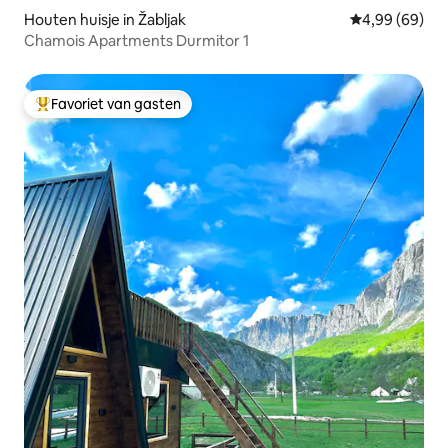
Houten huisje in Žabljak
Gemiddelde be
4,99 (69)
Chamois Apartments Durmitor 1
Favoriet van gasten
Topfavoriet van gasten