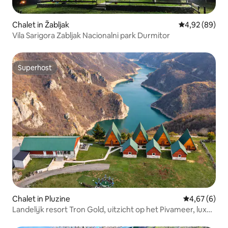
Chalet in Žabljak
Gemiddelde be
4,92 (89)
Vila Sarigora Zabljak Nacionalni park Durmitor
Superhost
Superhost
Chalet in Pluzine
Gemiddelde b
4,67 (6)
Landelijk resort Tron Gold, uitzicht op het Pivameer, luxe
chalet 1