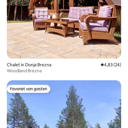
Chalet in Donja Brezna
Gemiddelde be
4,83 (24)
Woodland Brezna
Favoriet van gasten
Favoriet van gasten