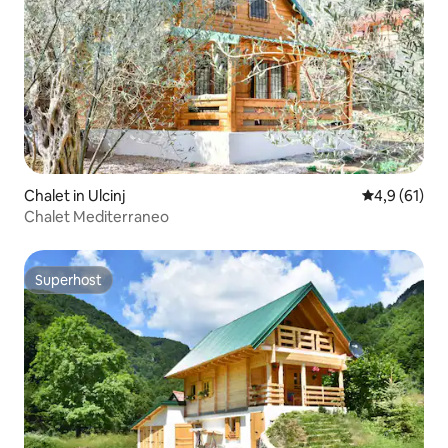
Chalet in Ulcinj
Gemiddelde b
4,9 (61)
Chalet Mediterraneo
Superhost
Superhost