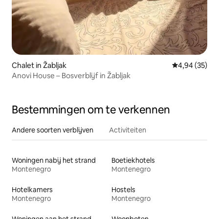
Chalet in Žabljak
Gemiddelde be
4,94 (35)
Anovi House – Bosverblijf in Žabljak
Bestemmingen om te verkennen
Andere soorten verblijven
Activiteiten
Woningen nabij het strand
Boetiekhotels
Montenegro
Montenegro
Hotelkamers
Hostels
Montenegro
Montenegro
Woningen aan het strand
Woonboten