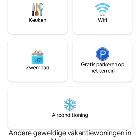
extra mini-keuken,met een eetkamer
terwijl de luchtha
en handdoeken. Op de bovenste
minder dan 20 min
verdieping zijn er twee slaapkamers een
woning heeft twee
badkamer en een terras met een
Keuken
Wifi
verdieping heeft 
prachtig uitzicht. Het huis heeft 3
uitzicht op zee.
parkeerplaatsen.
Gratis parkeren op
Zwembad
het terrein
Airconditioning
Andere geweldige vakantiewoningen in