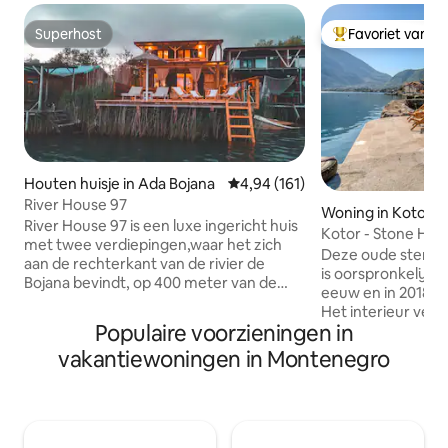
Superhost
Favoriet van g
Superhost
Topfavoriet van 
Houten huisje in Ada Bojana
Gemiddelde beoordeling van 4,9
4,94 (161)
River House 97
Woning in Kotor
River House 97 is een luxe ingericht huis
Kotor - Stone Hou
met twee verdiepingen,waar het zich
Deze oude stenen
aan de rechterkant van de rivier de
is oorspronkelijk 
Bojana bevindt, op 400 meter van de
eeuw en in 2018 v
brug. Het huis is uitgerust met alle extra
Het interieur ver
inventaris, waar zich op de begane
Populaire voorzieningen in
van een traditionel
grond een tv met 200 kanalen
combinatie met e
vakantiewoningen in Montenegro
bevinden,wifi,keuken met een
Gelegen in een ru
eetkamer, een langzamer, een koelkast,
genaamd Muo, is o
een rostil, een broodrooster, een
uitvalsbasis om de
badkamer met een wasmachine, een
Het oude centrum 
strijkijzer, een terras met 60 m2 en een
minder dan 10 min