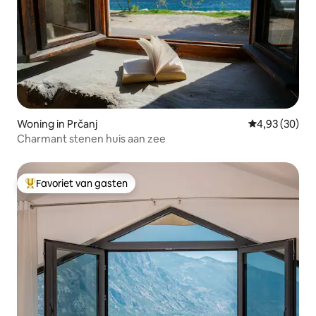
Woning in Prčanj
Gemiddelde be
4,93 (30)
Charmant stenen huis aan zee
Favoriet van gasten
Topfavoriet van gasten