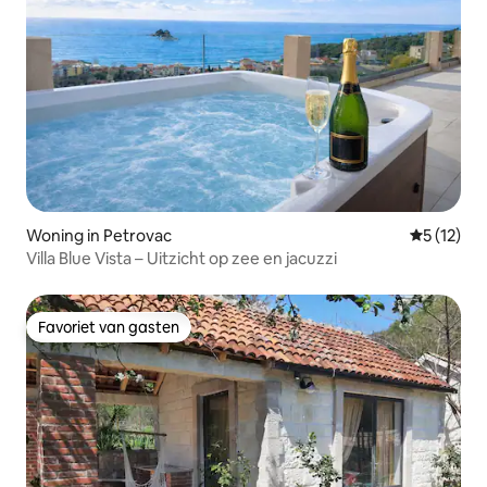
Woning in Petrovac
Gemiddeld
5 (12)
Villa Blue Vista – Uitzicht op zee en jacuzzi
Favoriet van gasten
Favoriet van gasten