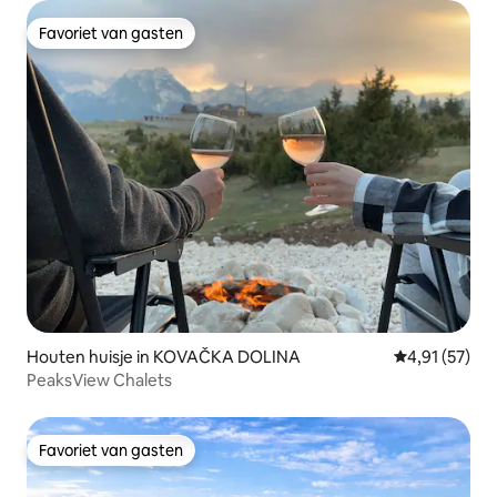
Favoriet van gasten
Favoriet van gasten
Houten huisje in KOVAČKA DOLINA
Gemiddelde be
4,91 (57)
PeaksView Chalets
Favoriet van gasten
Favoriet van gasten