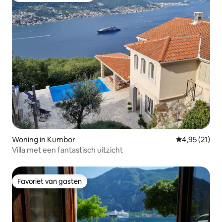
Woning in Kumbor
Gemiddelde be
4,95 (21)
Villa met een fantastisch uitzicht
Favoriet van gasten
Favoriet van gasten