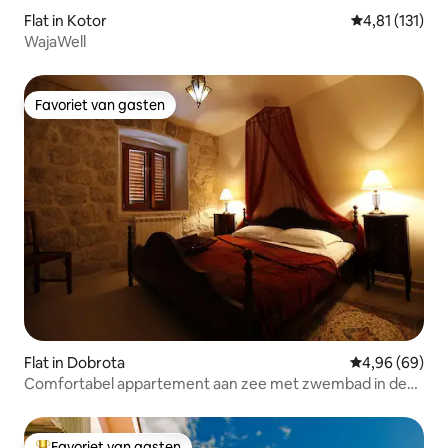
Flat in Kotor
Gemiddelde be
4,81 (131)
WajaWell
Favoriet van gasten
Favoriet van gasten
Flat in Dobrota
Gemiddelde be
4,96 (69)
Comfortabel appartement aan zee met zwembad in de
buurt van Kotor
Favoriet van gasten