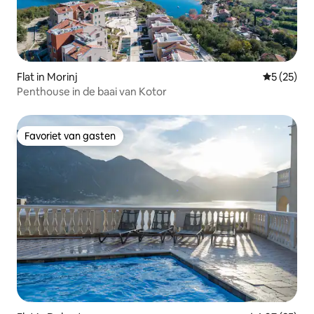
Flat in Morinj
Gemiddelde
5 (25)
Penthouse in de baai van Kotor
Favoriet van gasten
Favoriet van gasten