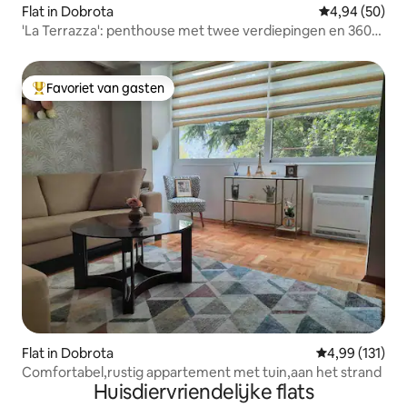
Flat in Dobrota
Gemiddelde be
4,94 (50)
'La Terrazza': penthouse met twee verdiepingen en 360°
uitzicht!
Favoriet van gasten
Topfavoriet van gasten
Flat in Dobrota
Gemiddelde beo
4,99 (131)
Comfortabel,rustig appartement met tuin,aan het strand
Huisdiervriendelijke flats