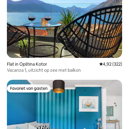
Flat in Opština Kotor
Gemiddelde beo
4,92 (322)
Vacanza 1, uitzicht op zee met balkon
Favoriet van gasten
Favoriet van gasten