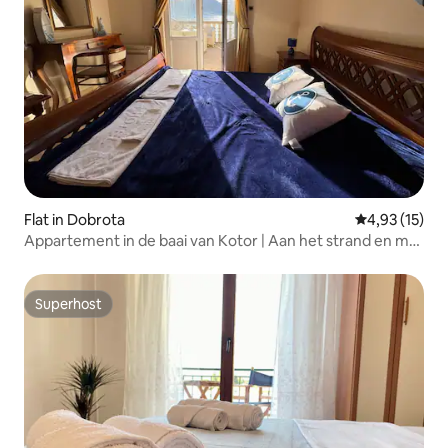
Flat in Dobrota
Gemiddelde be
4,93 (15)
Appartement in de baai van Kotor | Aan het strand en met
parkeergelegenheid
Superhost
Superhost