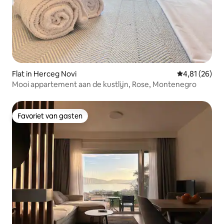
Flat in Herceg Novi
Gemiddelde be
4,81 (26)
Mooi appartement aan de kustlijn, Rose, Montenegro
Favoriet van gasten
Favoriet van gasten