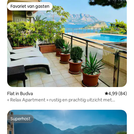
Favoriet van gasten
Favoriet van gasten
Flat in Budva
Gemiddelde be
4,99 (84)
« Relax Apartment » rustig en prachtig uitzicht met
zwembad
Superhost
Superhost