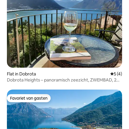
Flat in Dobrota
Gemiddeld
5 (4)
Dobrota Heights – panoramisch zeezicht, ZWEMBAD, 2
badkamers.
Favoriet van gasten
Favoriet van gasten