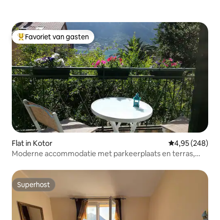
Favoriet van gasten
Topfavoriet van gasten
Flat in Kotor
Gemiddelde beo
4,95 (248)
Moderne accommodatie met parkeerplaats en terras,
rustige ligging
Superhost
Superhost