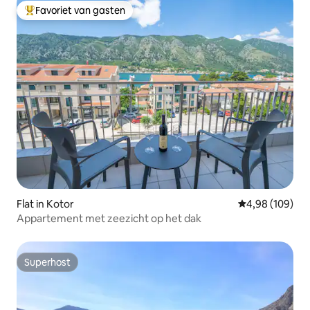
Favoriet van gasten
Topfavoriet van gasten
Flat in Kotor
Gemiddelde beo
4,98 (109)
Appartement met zeezicht op het dak
Superhost
Superhost