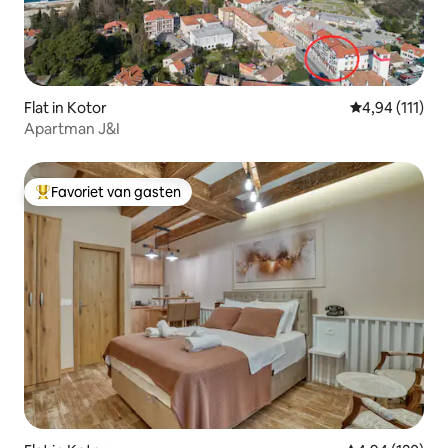
Flat in Kotor
Gemiddelde be
4,94 (111)
Apartman J&I
Favoriet van gasten
Topfavoriet van gasten