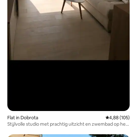
Flat in Dobrota
Gemiddelde beo
4,88 (105)
Stijlvolle studio met prachtig uitzicht en zwembad op het
dak