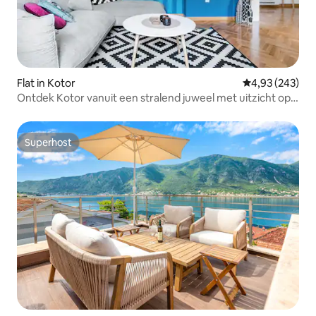
Flat in Kotor
Gemiddelde beo
4,93 (243)
Ontdek Kotor vanuit een stralend juweel met uitzicht op
zee
Superhost
Superhost