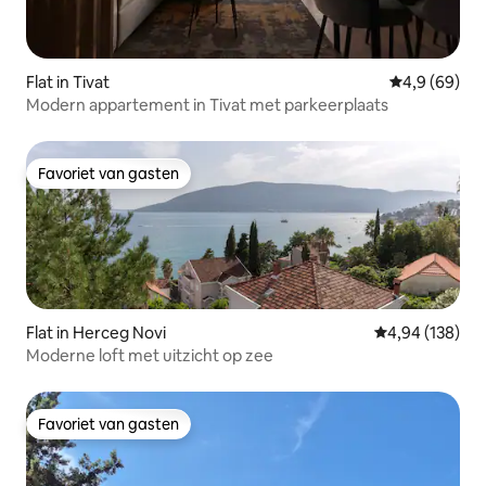
Flat in Tivat
Gemiddelde b
4,9 (69)
Modern appartement in Tivat met parkeerplaats
Favoriet van gasten
Favoriet van gasten
Flat in Herceg Novi
Gemiddelde beo
4,94 (138)
Moderne loft met uitzicht op zee
Favoriet van gasten
Favoriet van gasten