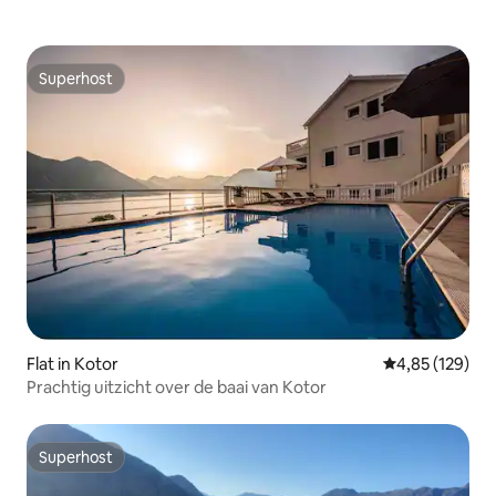
Superhost
Superhost
Flat in Kotor
Gemiddelde beo
4,85 (129)
Prachtig uitzicht over de baai van Kotor
Superhost
Superhost