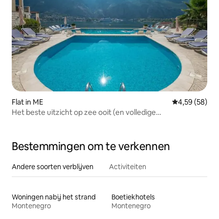
Flat in ME
Gemiddelde be
4,59 (58)
Het beste uitzicht op zee ooit (en volledige
airconditioning)!
Bestemmingen om te verkennen
Andere soorten verblijven
Activiteiten
Woningen nabij het strand
Boetiekhotels
Montenegro
Montenegro