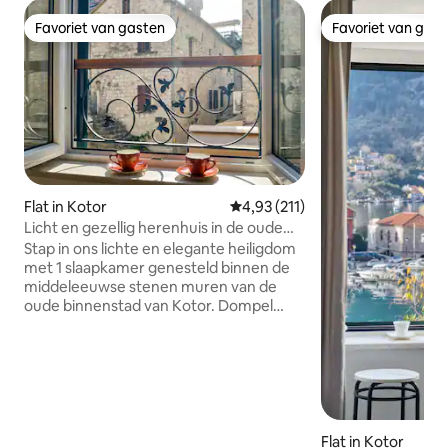
Favoriet van gasten
Favoriet van gas
Favoriet van gasten
Favoriet van gas
Flat in Kotor
Gemiddelde beoordeling van 4,9
4,93 (211)
Licht en gezellig herenhuis in de oude
stad met romantische charme
Stap in ons lichte en elegante heiligdom
met 1 slaapkamer genesteld binnen de
middeleeuwse stenen muren van de
oude binnenstad van Kotor. Dompel
jezelf onder in de door UNESCO
beschermde charme terwijl je geniet
van modern comfort. Dit appartement is
versierd met zonlicht en kijkt uit op het
pittoreske en levendige Melkplein en de
oude stadskylines en nodigt je uit om
door de tijd te reizen. Centraal gelegen,
Flat in Kotor