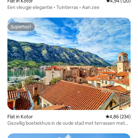
Flat in Kotor
Gemiddelde beo
4,94 (120)
Een vleugje elegantie • Tuinterras • Aan zee
Superhost
Superhost
Flat in Kotor
Gemiddelde beo
4,86 (234)
Gezellig boetiekhuis in de oude stad met terrassen met
uitzicht op zee