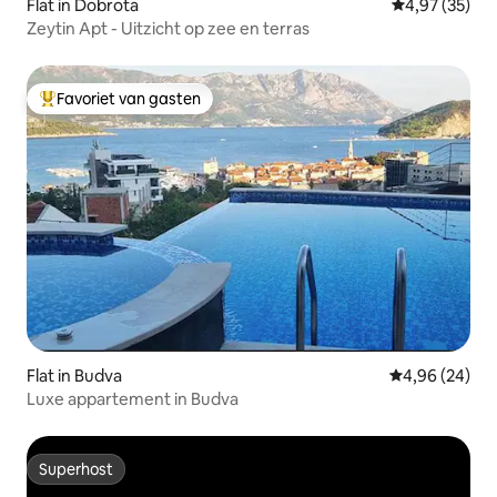
Flat in Dobrota
Gemiddelde be
4,97 (35)
Zeytin Apt - Uitzicht op zee en terras
Favoriet van gasten
Topfavoriet van gasten
Flat in Budva
Gemiddelde be
4,96 (24)
Luxe appartement in Budva
Superhost
Superhost