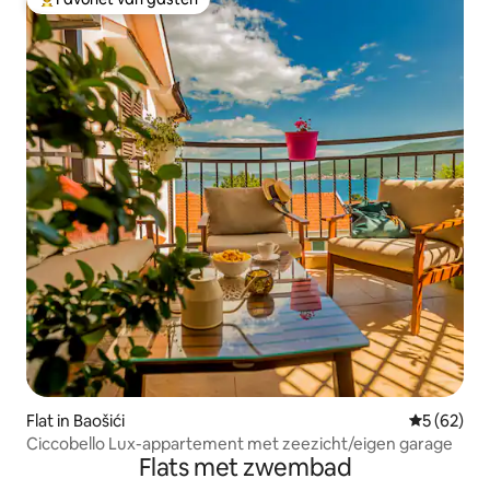
Topfavoriet van gasten
Flat in Baošići
Gemiddelde
5 (62)
Ciccobello Lux-appartement met zeezicht/eigen garage
Flats met zwembad