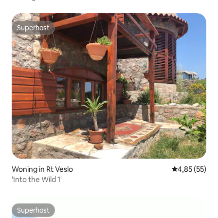
Superhost
Superhost
Woning in Rt Veslo
Gemiddelde be
4,85 (55)
'Into the Wild 1'
Superhost
Superhost