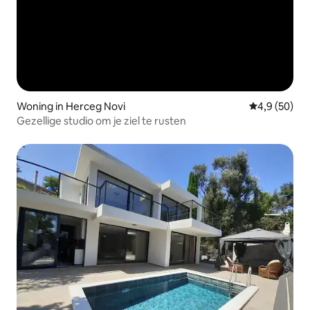
Woning in Herceg Novi
Gemiddelde b
4,9 (50)
Gezellige studio om je ziel te rusten