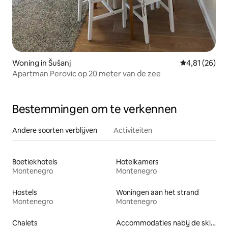
Woning in Šušanj
Gemiddelde be
4,81 (26)
Apartman Perovic op 20 meter van de zee
Bestemmingen om te verkennen
Andere soorten verblijven
Activiteiten
Boetiekhotels
Hotelkamers
Montenegro
Montenegro
Hostels
Woningen aan het strand
Montenegro
Montenegro
Chalets
Accommodaties nabij de skipiste