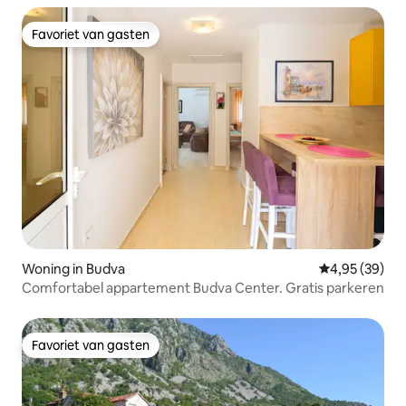
Favoriet van gasten
Favoriet van gasten
Woning in Budva
Gemiddelde be
4,95 (39)
Comfortabel appartement Budva Center. Gratis parkeren
Favoriet van gasten
Favoriet van gasten