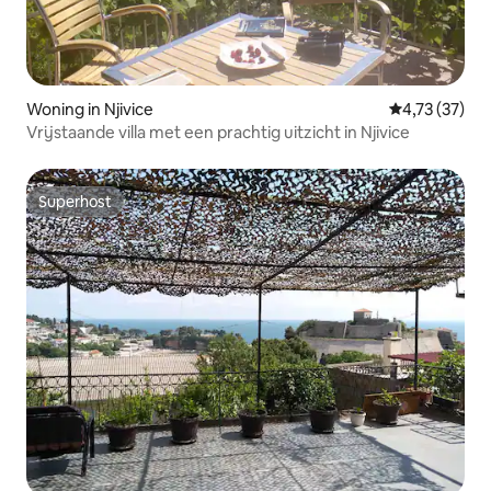
Woning in Njivice
Gemiddelde be
4,73 (37)
Vrijstaande villa met een prachtig uitzicht in Njivice
Superhost
Superhost