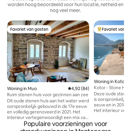
worden hoog beoordeeld voor hun locatie, netheid en
nog veel meer.
Favoriet van gasten
Favoriet van g
Favoriet van gasten
Topfavoriet van 
Woning in Kotor
Kotor - Stone Hou
Woning in Muo
Gemiddelde beoordeling van 4,
4,92 (84)
Deze oude stenen
Ruim stenen huis voor gezinnen aan zee
is oorspronkelijk 
Dit oude stenen huis aan het water werd
eeuw en in 2018 v
oorspronkelijk gebouwd in de 17e eeuw
Het interieur ver
en volledig gerenoveerd in 2021. Het
van een traditionel
interieur vertegenwoordigt een mix van
combinatie met e
Populaire voorzieningen voor
een traditionele mediterrane stijl en
Gelegen in een ru
stenen rustiek met moderne