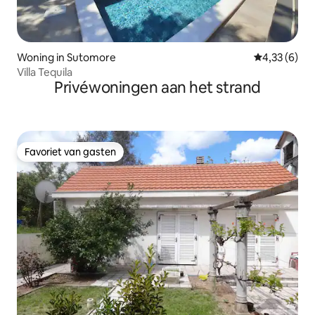
Woning in Sutomore
Gemiddelde b
4,33 (6)
Villa Tequila
Privéwoningen aan het strand
Favoriet van gasten
Favoriet van gasten