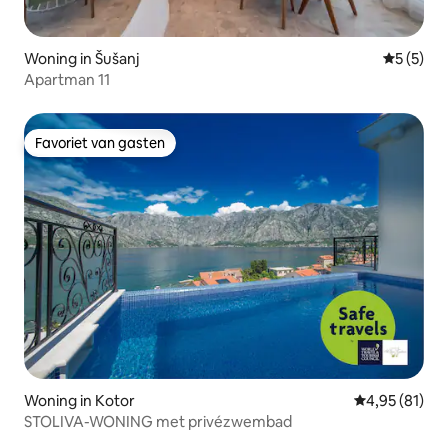
Woning in Šušanj
Gemiddeld
5 (5)
Apartman 11
Favoriet van gasten
Favoriet van gasten
Woning in Kotor
Gemiddelde be
4,95 (81)
STOLIVA-WONING met privézwembad