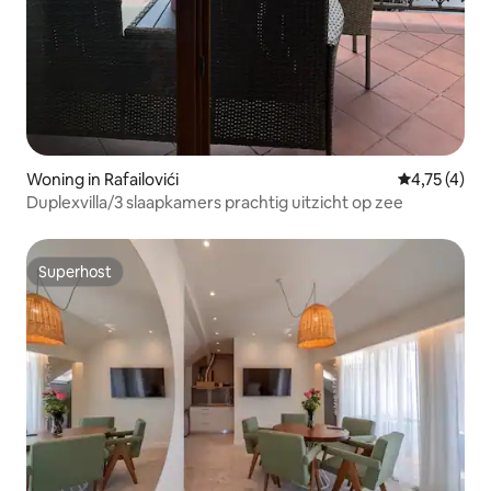
Woning in Rafailovići
Gemiddelde 
4,75 (4)
Duplexvilla/3 slaapkamers prachtig uitzicht op zee
Superhost
Superhost