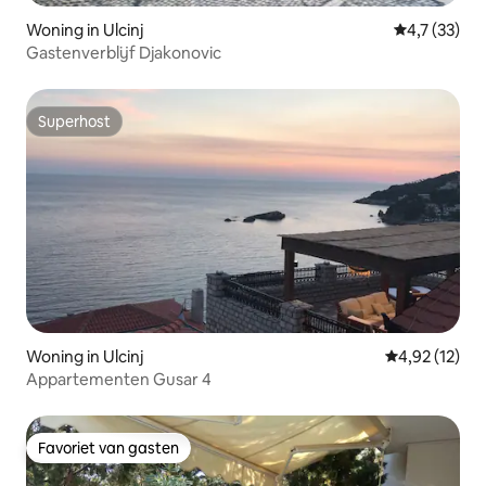
Woning in Ulcinj
Gemiddelde 
4,7 (33)
Gastenverblijf Djakonovic
Superhost
Superhost
Woning in Ulcinj
Gemiddelde be
4,92 (12)
Appartementen Gusar 4
Favoriet van gasten
Favoriet van gasten