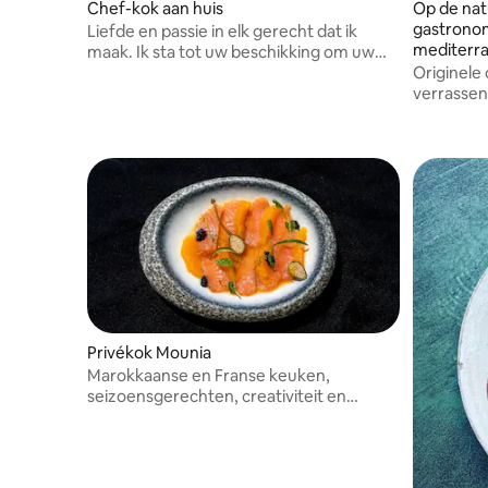
Chef-kok aan huis
Op de nat
gastronom
Liefde en passie in elk gerecht dat ik
mediterr
maak. Ik sta tot uw beschikking om uw
smaakpapillen en uw hart tevreden te
Originele
stellen.
verrassen
worden g
Privékok Mounia
Marokkaanse en Franse keuken,
seizoensgerechten, creativiteit en
versheid.