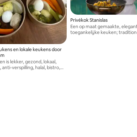
Privékok Stanislas
Een op maat gemaakte, elegan
toegankelijke keuken; tradition
creatieve technieken.
kens en lokale keukens door
am
n is lekker, gezond, lokaal,
 anti-verspilling, halal, bistro,
ch en wereldkeuken, om de
 Afrika, Azië... en de streek te
n en uw smaakpapillen te
n!