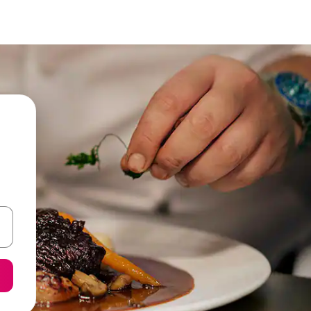
een keuze met je de pijltjestoetsen omhoog en omlaag, óf door te tikk