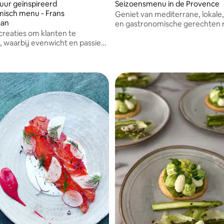
uur geïnspireerd
Seizoensmenu in de Provence
isch menu - Frans
Geniet van mediterrane, lokale,
aan
en gastronomische gerechten
 creaties om klanten te
Camille.
, waarbij evenwicht en passie
ecombineerd.