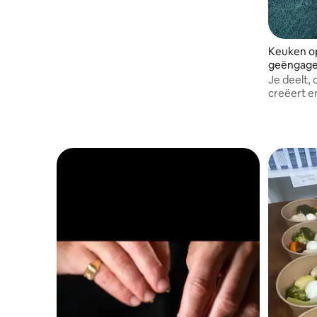
Keuken o
geëngag
Je deelt,
creëert e