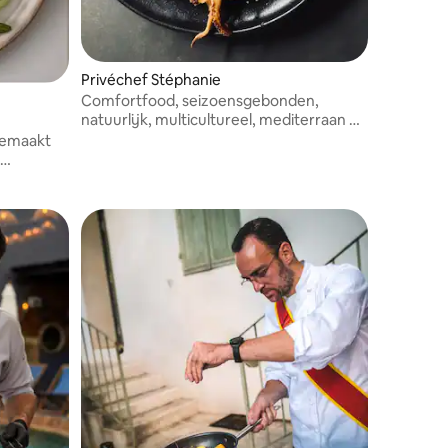
Privéchef Stéphanie
Comfortfood, seizoensgebonden,
natuurlijk, multicultureel, mediterraan en
fire cooking en BBQ.
 gemaakt