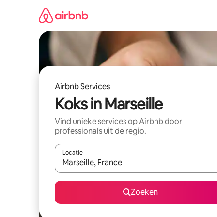
Ga
direct
naar
inhoud
Airbnb Services
Koks in Marseille
Vind unieke services op Airbnb door
professionals uit de regio.
Locatie
Wanneer er resultaten beschikbaar zijn, maak je 
Zoeken