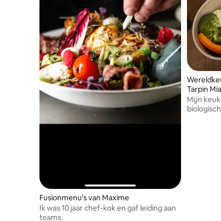
Wereldkeu
Tarpin Mi
Mijn keuke
biologisch,
vegetaris
smaken van
combinere
verwenne
Fusionmenu's van Maxime
Ik was 10 jaar chef-kok en gaf leiding aan
teams.