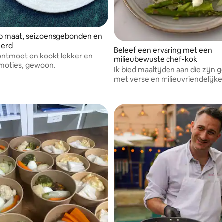
p maat, seizoensgebonden en
eerd
Beleef een ervaring met een
 ontmoet en kookt lekker en
milieubewuste chef-kok
moties, gewoon.
Ik bied maaltijden aan die zijn
met verse en milieuvriendelijke
producten.