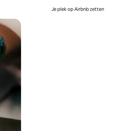
Je plek op Airbnb zetten
en of swipen.