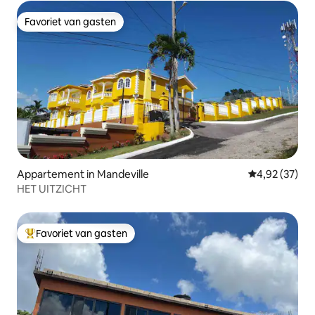
Favoriet van gasten
Favoriet van gasten
Appartement in Mandeville
Gemiddelde be
4,92 (37)
HET UITZICHT
Favoriet van gasten
Topfavoriet van gasten