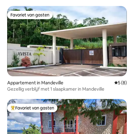
Favoriet van gasten
Favoriet van gasten
Appartement in Mandeville
Gemiddeld
5 (8)
Gezellig verblijf met 1 slaapkamer in Mandeville
Favoriet van gasten
Topfavoriet van gasten