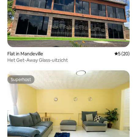
Flat in Mandeville
Gemiddelde
5 (20)
Het Get-Away Glass-uitzicht
Superhost
Superhost