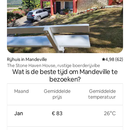
Rijhuis in Mandeville
Gemiddelde be
4,98 (62)
The Stone Haven House, rustige boerderijvibe
Wat is de beste tijd om Mandeville te
bezoeken?
Maand
Gemiddelde
Gemiddelde
prijs
temperatuur
Jan
€ 83
26°C