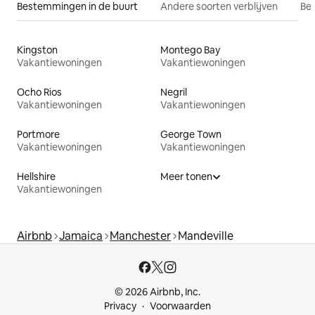
Bestemmingen in de buurt
Andere soorten verblijven
Bes
Kingston
Montego Bay
Vakantiewoningen
Vakantiewoningen
Ocho Rios
Negril
Vakantiewoningen
Vakantiewoningen
Portmore
George Town
Vakantiewoningen
Vakantiewoningen
Hellshire
Meer tonen
Vakantiewoningen
Airbnb
Jamaica
Manchester
Mandeville
© 2026 Airbnb, Inc.
Privacy
Voorwaarden