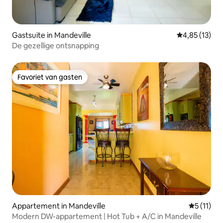
Gastsuite in Mandeville
Gemiddelde be
4,85 (13)
De gezellige ontsnapping
Favoriet van gasten
Favoriet van gasten
Appartement in Mandeville
Gemiddeld
5 (11)
Modern DW-appartement | Hot Tub + A/C in Mandeville