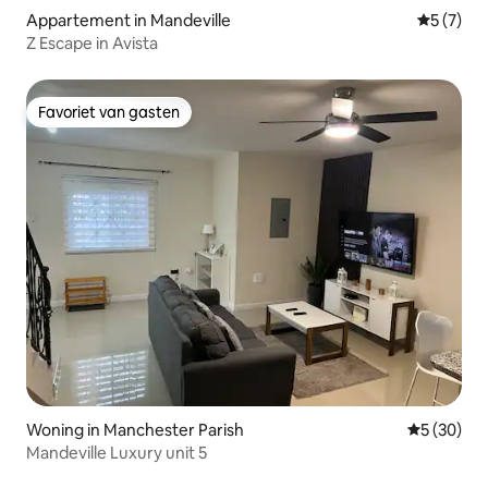
Appartement in Mandeville
Gemiddeld
5 (7)
Z Escape in Avista
Favoriet van gasten
Favoriet van gasten
Woning in Manchester Parish
Gemiddelde
5 (30)
Mandeville Luxury unit 5