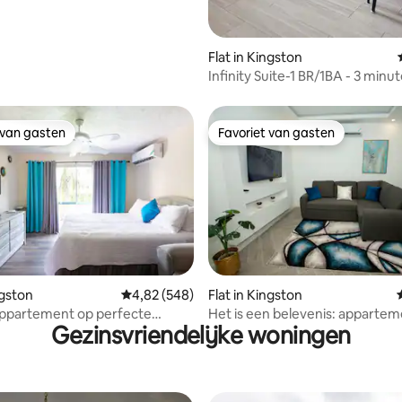
Flat in Kingston
Infinity Suite-1 BR/1BA - 3 minu
New Kgn /patio
 van gasten
Favoriet van gasten
 van gasten
Favoriet van gasten
 van 4,92 op 5, 101 recensies
ngston
Gemiddelde beoordeling van 4,82 op 5, 548 r
4,82 (548)
Flat in Kingston
ppartement op perfecte
Het is een belevenis: apparte
Gezinsvriendelijke woningen
n New Kingston.
terras en zwembad in Padding