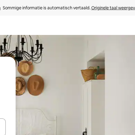
Sommige informatie is automatisch vertaald. 
Originele taal weerge
een keuze met je de pijltjestoetsen omhoog en omlaag, óf door te tikk