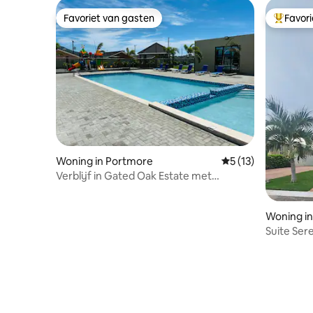
Favoriet van gasten
Favor
Favoriet van gasten
Topfavor
Woning in Portmore
Gemiddelde beoorde
5 (13)
Verblijf in Gated Oak Estate met
zwembad, wifi en airconditioning
Woning i
Suite Sere
uur beveil