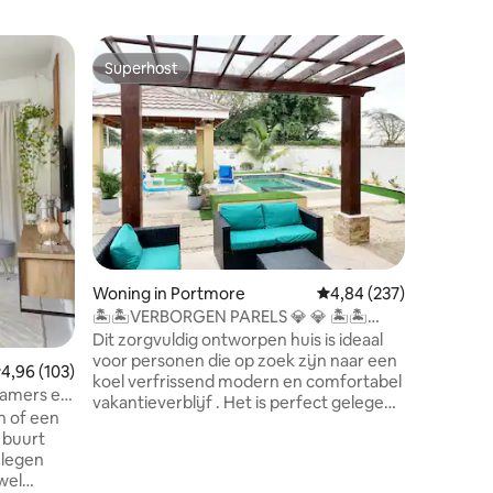
Woning i
Superhost
Favorie
Superhost
Favorie
OMHEINDE 
Home Po
Ontspan m
geschikt 
huis heef
kamers. Dit huis beschikt ook over een
wasmachi
smart 4K-tv 's. Wees 
uursbevei
omheinde buurt. Wil 
huis ligt
Woning in Portmore
Gemiddelde beoordeling
4,84 (237)
populaire
minuten 
🏝🏝VERBORGEN PARELS 💎 💎 🏝🏝
Manley In
Vakantiehuis 🏡🏞
Dit zorgvuldig ontworpen huis is ideaal
van het verkeer. 
voor personen die op zoek zijn naar een
emiddelde beoordeling van 4,96 op 5, 103 recensies
4,96 (103)
Reserveer
koel verfrissend modern en comfortabel
pkamers en
vakantieverblijf . Het is perfect gelegen
n of een
in een rustig en veilig omheind Phoenix-
e buurt
parkdorp,in de goed ontwikkelde
elegen
zonnige stad Portmore St Catharine .
ecensies
wel
Het is het meest geschikt voor jou