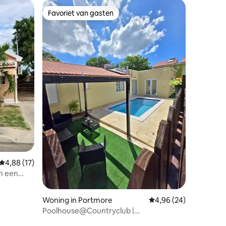
Favoriet van gasten
Favoriet van gasten
ecensies
Gemiddelde beoordeling van 4,88 op 5, 17 recensies
4,88 (17)
n een
Woning in Portmore
Gemiddelde beoordelin
4,96 (24)
Poolhouse@Countryclub |
Privézwembad | Omheind