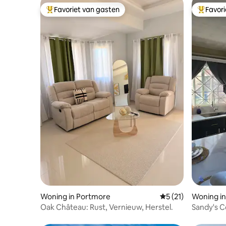
Favoriet van gasten
Favor
Topfavoriet van gasten
Topfavor
Woning in Portmore
Gemiddelde beoorde
5 (21)
Woning in
Oak Château: Rust, Vernieuw, Herstel.
Sandy's C