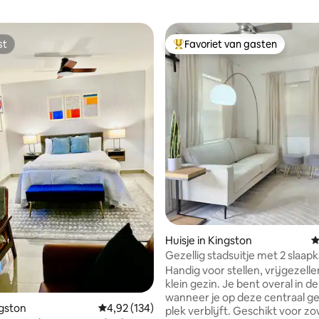
st
Favoriet van gasten
st
Topfavoriet van gasten
 van 4,96 op 5, 271 recensies
Huisje in Kingston
G
Gezellig stadsuitje met 2 slaa
2 badkamers
Handig voor stellen, vrijgezelle
klein gezin. Je bent overal in d
wanneer je op deze centraal g
ngston
Gemiddelde beoordeling van 4,92 op 5, 134 r
4,92 (134)
plek verblijft. Geschikt voor zo