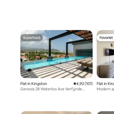
Superhost
Favoriet
Superhost
Favoriet
Flat in Kingston
Gemiddelde beoordeling
4,92 (101)
Flat in Ki
Genesis 28 Waterloo Ave Verfijnde
Modern a
Urban Bliss
locatie i