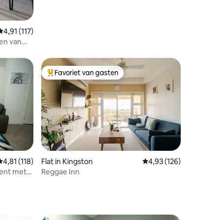
Gemiddelde beoordeling van 4,91 op 5, 117 recensies
4,91 (117)
ten van
Favoriet van gasten
Topfavoriet van gasten
ecensies
Gemiddelde beoordeling van 4,81 op 5, 118 recensies
4,81 (118)
Flat in Kingston
Gemiddelde beoordeling
4,93 (126)
ment met
Reggae Inn
ton