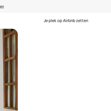
ven
Je plek op Airbnb zetten
en of swipen.