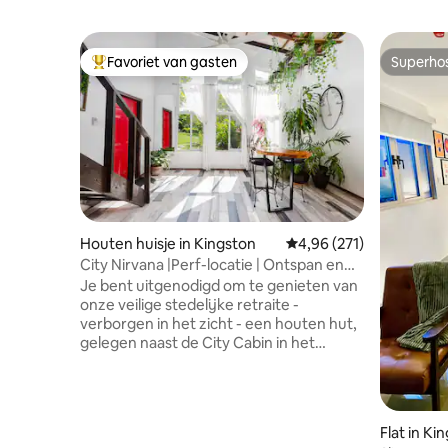
Favoriet van gasten
Superho
Topfavoriet van gasten
Superho
Houten huisje in Kingston
Gemiddelde beoordeling
4,96 (271)
City Nirvana |Perf-locatie | Ontspan en
geniet
Je bent uitgenodigd om te genieten van
onze veilige stedelijke retraite -
verborgen in het zicht - een houten hut,
gelegen naast de City Cabin in het
bruisende Liguanea-gebied. Maak
opnieuw contact met de natuur, geniet
van een prachtig uitzicht op de bergen,
wandel door onze groene tuin en luister
Flat in Ki
overdag naar vogels en 's nachts naar