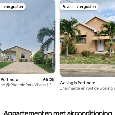
iet van gasten
Favoriet van gasten
iet van gasten
Favoriet van gasten
ling van 5 op 5, 13 recensies
n Portmore
Gemiddelde beoordeling van 5 op 5, 25 r
5 (25)
Woning in Portmore
ne @ Phoenix Park Village 1 24
Charmante en rustige woning i
iging
omheinde gemeenschap!
Appartementen met airconditioning