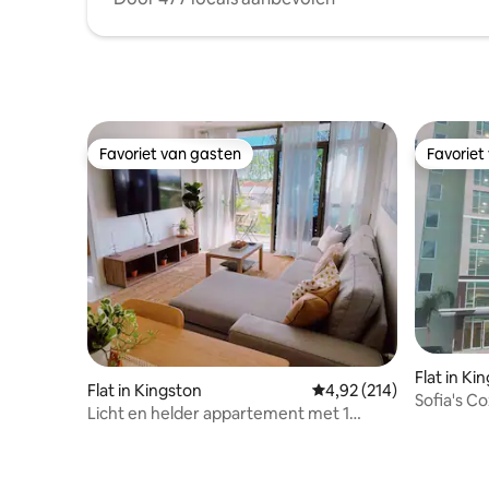
Favoriet van gasten
Favoriet
Favoriet van gasten
Favoriet
Flat in Ki
Flat in Kingston
Gemiddelde beoordeling
4,92 (214)
Sofia's C
Licht en helder appartement met 1
Kingston 
slaapkamer en zwembad