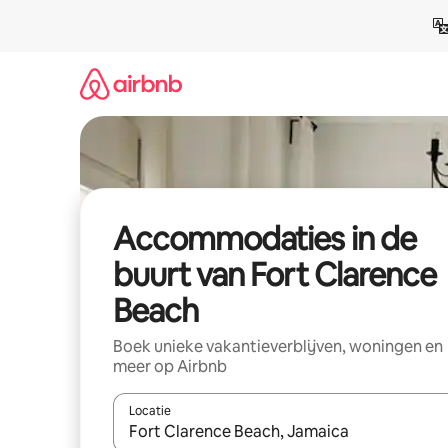
Ga
direct
naar
inhoud
Accommodaties in de
buurt van Fort Clarence
Beach
Boek unieke vakantieverblijven, woningen en
meer op Airbnb
Locatie
Wanneer er resultaten beschikbaar zijn, maak je 