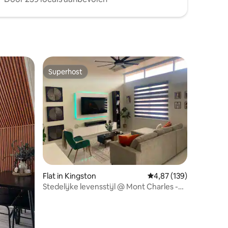
Superhost
Superhost
ecensies
Flat in Kingston
Gemiddelde beoordeling
4,87 (139)
Stedelijke levensstijl @ Mont Charles -
Liguanea Kingston