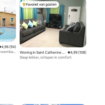
Favoriet van gasten
Topfavoriet van gasten
Gemiddelde beoordeling van 4,96 op 5, 94 recensies
4,96 (94)
ivézwembad
Woning in Saint Catherine P
Gemiddelde beoordeling
4,99 (108)
arish
Slaap lekker, ontspan in comfort
ecensies