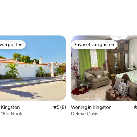
g van 4,87 op 5, 23 recensies
 van gasten
Favoriet van gasten
 van gasten
Favoriet van gasten
 Kingston
Gemiddelde beoordeling van 5 op 5, 8 r
5 (8)
Woning in Kingston
G
 1Bdr Nook
Deluxe Oasis