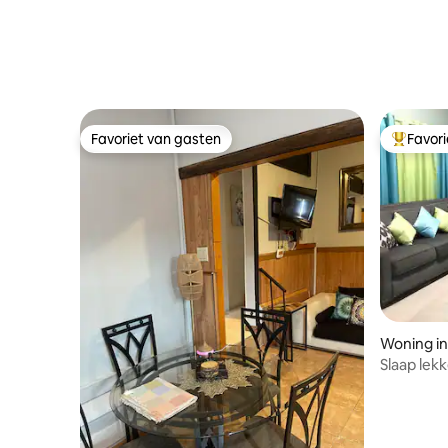
Favoriet van gasten
Favor
Favoriet van gasten
Topfavor
Woning in
arish
Slaap lek