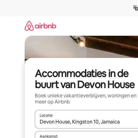
Ga
direct
naar
inhoud
Accommodaties in de
buurt van Devon House
Boek unieke vakantieverblijven, woningen en
meer op Airbnb
Locatie
Wanneer er resultaten beschikbaar zijn, maak je 
Aankomst