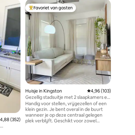
Flat in K
Favoriet van gasten
Favorie
Topfavoriet van gasten
Favorie
Infinity 
New Kgn 
Welkom in
van King
uitnodig
rustige,
biedt zow
producti
geweldige wifi 
nabijgel
ecensies
attracti
Marley M
zoek bent
stad verk
zaken doe
Huisje in Kingston
Gemiddelde beoordeling
4,96 (103)
perfecte
Gezellig stadsuitje met 2 slaapkamers en
opwindin
2 badkamers
Handig voor stellen, vrijgezellen of een
klein gezin. Je bent overal in de buurt
wanneer je op deze centraal gelegen
emiddelde beoordeling van 4,88 op 5, 352 recensies
4,88 (352)
plek verblijft. Geschikt voor zowel
zakenreizigers als vakantiegangers en
 op
uitgerust met alles wat je nodig hebt. 29