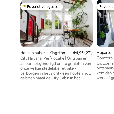
Favoriet van gasten
Favoriet
Topfavoriet van gasten
Favoriet
Appartem
Houten huisje in Kingston
Gemiddelde beoordeling
4,96 (271)
Comfort-Z
City Nirvana |Perf-locatie | Ontspan en
aircondit
geniet
Op zoek n
Je bent uitgenodigd om te genieten van
ontspanne
onze veilige stedelijke retraite -
kom dan 
verborgen in het zicht - een houten hut,
werk of g
gelegen naast de City Cabin in het
voor het 
bruisende Liguanea-gebied. Maak
afstand v
opnieuw contact met de natuur, geniet
Marley Mu
van een prachtig uitzicht op de bergen,
ruimte Een slaapkamer met één
wandel door onze groene tuin en luister
badkamer
overdag naar vogels en 's nachts naar
verdieping. Parkeren voor ma
wezens. De perfecte uitvalsbasis voor
twee voer
het verkennen van het Bob Marley