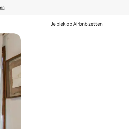
ven
Je plek op Airbnb zetten
en of swipen.