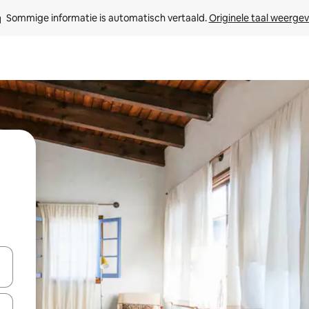
Sommige informatie is automatisch vertaald. 
Originele taal weerge
een keuze met je de pijltjestoetsen omhoog en omlaag, óf door te tikk