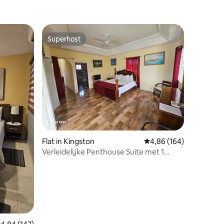
Superhost
Superhost
ecensies
Flat in Kingston
Gemiddelde beoordeling
4,86 (164)
Verleidelijke Penthouse Suite met 1
slaapkamer/privéterras