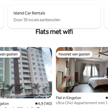
Island Car Rentals
Door 35 locals aanbevolen
Flats met wifi
 van gasten
Favoriet van gasten
 van gasten
Favoriet van gasten
Flat in Kingston
G
Ultra Chic! Appartement met 1
ngston
Gemiddelde beoordeling van 4,9 op 5, 140 r
4,9 (140)
 van 4,92 op 5, 214 recensies
slaapkamer - Geweldige locatie