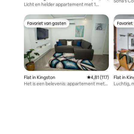
Sofia's C
Licht en helder appartement met 1
Kingston 
slaapkamer en zwembad
Favoriet van gasten
Favoriet
Favoriet van gasten
Favoriet
Flat in Kingston
Gemiddelde beoordeling
4,81 (117)
Flat in Ki
Het is een belevenis: appartement met
Luchtig,
terras en zwembad in Paddington
slaapkam
dak