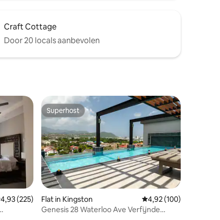
Craft Cottage
Door 20 locals aanbevolen
Superhost
Superhost
emiddelde beoordeling van 4,93 op 5, 225 recensies
4,93 (225)
Flat in Kingston
Gemiddelde beoordeling
4,92 (100)
Genesis 28 Waterloo Ave Verfijnde
ecensies
Urban Bliss