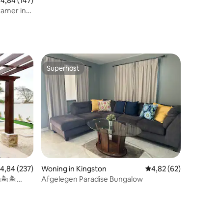
emiddelde beoordeling van 4,84 op 5, 147 recensies
4,84 (147)
kamer in
Superhost
Superhost
ecensies
emiddelde beoordeling van 4,84 op 5, 237 recensies
4,84 (237)
Woning in Kingston
Gemiddelde beoordelin
4,82 (62)
 🏝🏝
Afgelegen Paradise Bungalow