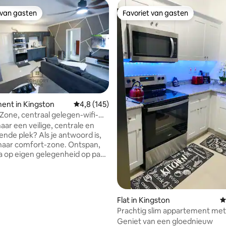
 van gasten
Favoriet van gasten
 van gasten
Favoriet van gasten
ent in Kingston
Gemiddelde beoordeling van 4,8 op 5, 145 r
4,8 (145)
 van 4,96 op 5, 271 recensies
one, centraal gelegen-wifi-
ioner
aar een veilige, centrale en
nde plek? Als je antwoord is,
naar comfort-zone. Ontspan,
a op eigen gelegenheid op pad
nachtleven. Op 5 minuten
an TGIF, Devon House, Bob
seum, New Kingston De
Flat in Kingston
G
 appartement op de eerste
Prachtig slim appartement met
ximaal
zwembad en geweldig uitzicht
Geniet van een gloednieuw
tuigen met elektronische