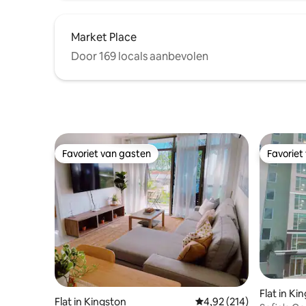
Market Place
Door 169 locals aanbevolen
Favoriet van gasten
Favoriet
Favoriet van gasten
Favoriet
Flat in Ki
Flat in Kingston
Gemiddelde beoordeling
4,92 (214)