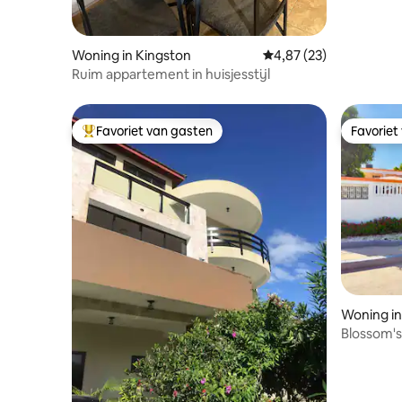
Woning in Kingston
Gemiddelde beoordelin
4,87 (23)
Ruim appartement in huisjesstijl
Favoriet van gasten
Favoriet
Topfavoriet van gasten
Favoriet
Woning in
Blossom's