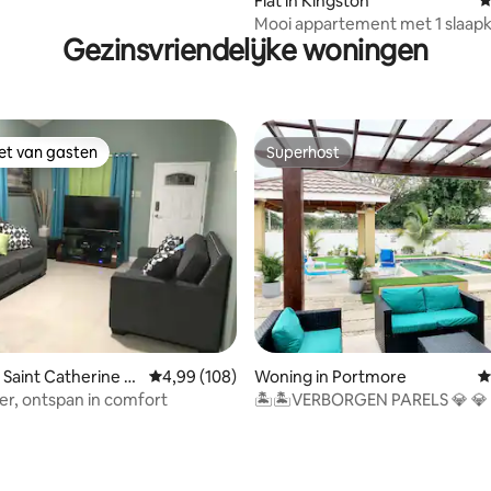
Flat in Kingston
G
Mooi appartement met 1 slaap
Gezinsvriendelijke woningen
centraal gelegen omgeving
iet van gasten
Superhost
iet van gasten
Superhost
 Saint Catherine P
Gemiddelde beoordeling van 4,99 op 5, 108 r
4,99 (108)
Woning in Portmore
G
ker, ontspan in comfort
🏝🏝VERBORGEN PARELS 💎 💎
Vakantiehuis 🏡🏞