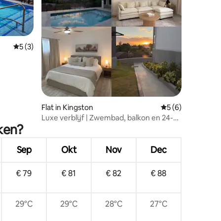
ecensies
Gemiddelde beoordeling van 5 op 5, 3 recensies
5 (3)
Flat in Kingston
Gemiddelde beoord
5 (6)
Luxe verblijf | Zwembad, balkon en 24-
ken?
uursbeveiliging
Sep
Okt
Nov
Dec
€ 79
€ 81
€ 82
€ 88
29°C
29°C
28°C
27°C