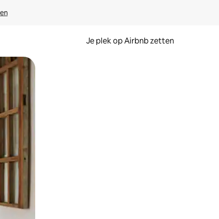
ven
Je plek op Airbnb zetten
en of swipen.