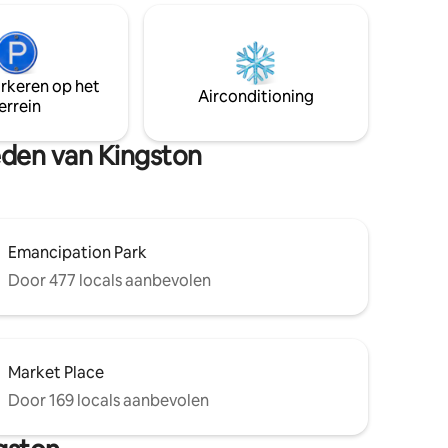
pe en nog
arkeren op het
Airconditioning
errein
heden van Kingston
Emancipation Park
Door 477 locals aanbevolen
Market Place
Door 169 locals aanbevolen