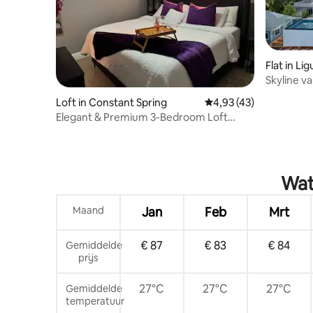
Flat in Li
Skyline v
uitzichte
Loft in Constant Spring
Gemiddelde beoordelin
4,93 (43)
Elegant & Premium 3-Bedroom Loft
Condo
Wat
Maand
Jan
Feb
Mrt
€ 87
€ 83
€ 84
Gemiddelde
prijs
27°C
27°C
27°C
Gemiddelde
temperatuur