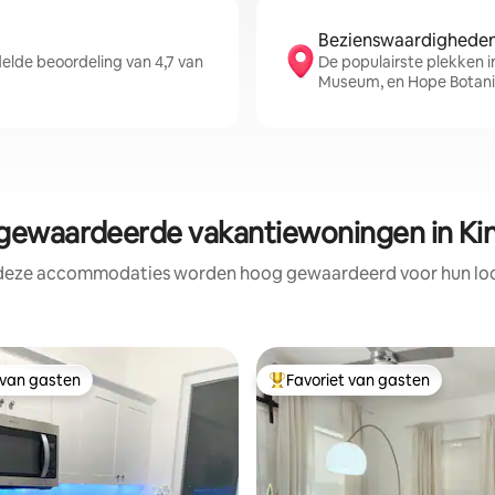
Bezienswaardigheden 
lde beoordeling van 4,7 van
De populairste plekken i
Museum, en Hope Botani
ewaardeerde vakantiewoningen in Ki
 deze accommodaties worden hoog gewaardeerd voor hun loca
 van gasten
Favoriet van gasten
 van gasten
Topfavoriet van gasten