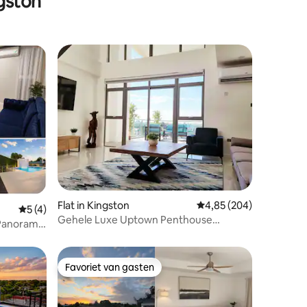
gston
ecensies
Flat in Kingston
Gemiddelde beoordeling
4,85 (204)
Gemiddelde beoordeling van 5 op 5, 4 recensies
5 (4)
Gehele Luxe Uptown Penthouse
 Panoramic
3Slaapkamer/3baths
Favoriet van gasten
Favoriet van gasten