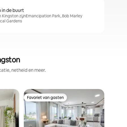
in de buurt
n Kingston zijnEmancipation Park, Bob Marley
cal Gardens
ngston
tie, netheid en meer.
Woning i
Favoriet van gasten
Favorie
Favoriet van gasten
Favorie
Carter 's
Bezoek o
@cartersnestvilla Je
van een v
herenhui