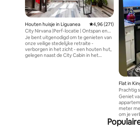
Houten huisje in Liguanea
Gemiddelde beoordeling
4,96 (271)
City Nirvana |Perf-locatie | Ontspan en
geniet
Je bent uitgenodigd om te genieten van
onze veilige stedelijke retraite -
verborgen in het zicht - een houten hut,
gelegen naast de City Cabin in het
bruisende Liguanea-gebied. Maak
opnieuw contact met de natuur, geniet
van een prachtig uitzicht op de bergen,
wandel door onze groene tuin en luister
Flat in Ki
overdag naar vogels en 's nachts naar
Prachtig 
wezens. De perfecte uitvalsbasis voor
zwembad e
Geniet v
het verkennen van het Bob Marley
zonsonde
apparteme
Museum, Devon House, restaurants,
meter me
coffeeshops, winkels, supermarkten
om je verblij
sommige op loopafstand, anderen op
Populair
ontspannend 
korte rijafstand. Welkom, wees onze
beschikt 
gast, we willen je graag ontvangen!
een eige
schilderac