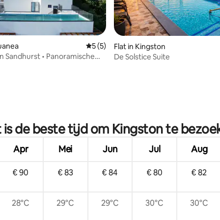
guanea
Gemiddelde beoordeling van 5 op 5, 5 r
5 (5)
Flat in Kingston
an Sandhurst • Panoramische
De Solstice Suite
n • Zwembad op het dak
g van 4,93 op 5, 43 recensies
 is de beste tijd om Kingston te bezoe
Apr
Mei
Jun
Jul
Aug
€ 90
€ 83
€ 84
€ 80
€ 82
28°C
29°C
29°C
30°C
30°C