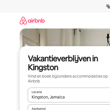
Ga
direct
naar
inhoud
Vakantieverblijven in
Kingston
Vind en boek bijzondere accommodaties op
Airbnb
Locatie
Wanneer er resultaten beschikbaar zijn, maak je 
Aankomst