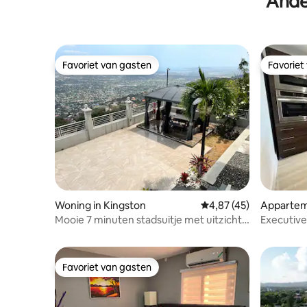
Ande
Favoriet van gasten
Favoriet
Favoriet van gasten
Favoriet
Woning in Kingston
Gemiddelde beoordelin
4,87 (45)
Appartem
Mooie 7 minuten stadsuitje met uitzicht
Executiv
en zwembad
in New Ki
Favoriet van gasten
Favoriet van gasten