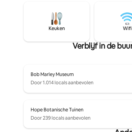
perfect v
of een kop
kamers zi
met spraak
ingeschake
Keuken
Wifi
om spraa
alle lichten, slaapkamerventi
muziek, e
Verblijf in de bu
Bob Marley Museum
Door 1.014 locals aanbevolen
Hope Botanische Tuinen
Door 239 locals aanbevolen