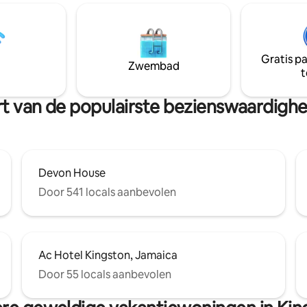
oor een drankje 's avonds laat
naar Stadium & The Luxe Shop
je koffie in de ochtend. Alle
veel meer
jn uitgerust met slimme airco 's
. De flat is volledig Alexa
Gratis p
ld en geeft je de flexibiliteit
Zwembad
t
kopdrachten te gebruiken voor
lator,
nz.
urt van de populairste bezienswaardig
Devon House
Door 541 locals aanbevolen
Ac Hotel Kingston, Jamaica
Door 55 locals aanbevolen