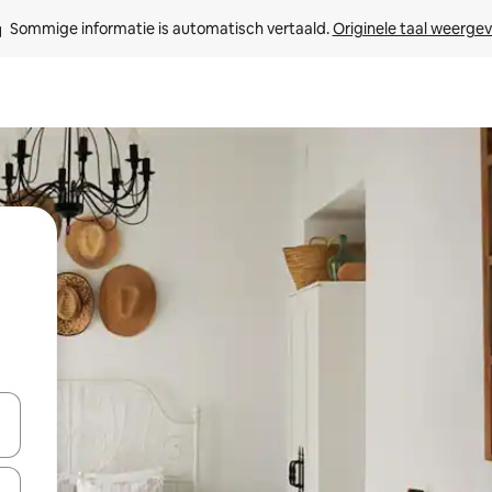
Sommige informatie is automatisch vertaald. 
Originele taal weerge
een keuze met je de pijltjestoetsen omhoog en omlaag, óf door te tikk