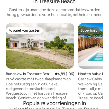
in Treasure Beach
Gasten zijn unaniem: deze accommodaties worden
hoog gewaardeerd voor hun locatie, netheid en meer.
Favoriet van gasten
Superhost
Favoriet van gasten
Superhost
Bungalow in Treasure Beac
Gemiddelde beoordeling van 4,8
4,89 (106)
Houten huisje in T
h
ach
Privé casitas met twee slaapkamers en
Cashaw Cabin - Pr
zwembad. Azteca-villa's
zwembad
Doe het rustig aan in dit unieke,
Welkom bij Cashaw
rustgevende toevluchtsoord.
frame-uitje met 
Weggestopt in het hart van Treasure
off-road op Casha
Beach. Geniet van een wandeling of
Treasure Beach. D
Populaire voorzieningen in
fietstocht van 3-5 minuten naar het
airconditioning v
strand, restaurants zoals Jakes, Jack
eigen badkamer, 