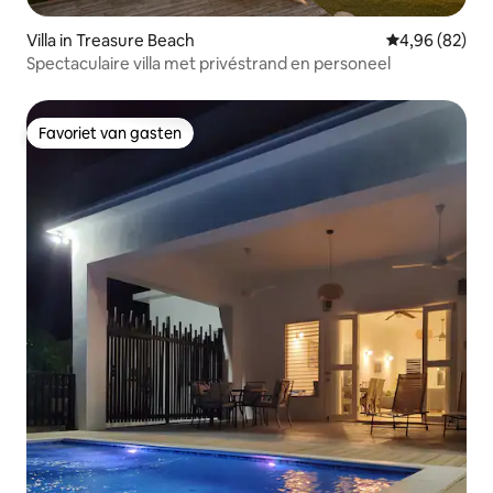
Villa in Treasure Beach
Gemiddelde be
4,96 (82)
Spectaculaire villa met privéstrand en personeel
Favoriet van gasten
Favoriet van gasten