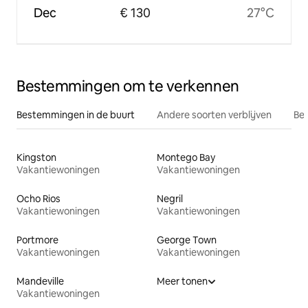
Dec
€ 130
27°C
Bestemmingen om te verkennen
Bestemmingen in de buurt
Andere soorten verblijven
Bes
Kingston
Montego Bay
Vakantiewoningen
Vakantiewoningen
Ocho Rios
Negril
Vakantiewoningen
Vakantiewoningen
Portmore
George Town
Vakantiewoningen
Vakantiewoningen
Mandeville
Meer tonen
Vakantiewoningen