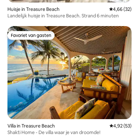
Huisje in Treasure Beach
Gemiddelde be
4,66 (32)
Landelijk huisje in Treasure Beach. Strand 6 minuten
Favoriet van gasten
Favoriet van gasten
Villa in Treasure Beach
Gemiddelde be
4,92 (53)
Shakti Home - De villa waar je van droomde!