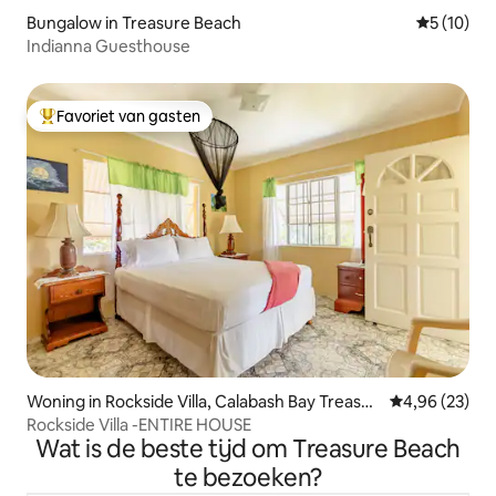
Bungalow in Treasure Beach
Gemiddelde
5 (10)
Indianna Guesthouse
Favoriet van gasten
Topfavoriet van gasten
Woning in Rockside Villa, Calabash Bay Treasur
Gemiddelde be
4,96 (23)
e Beach Great Bay St. Elizabeth 00000 Jamaic
Rockside Villa -ENTIRE HOUSE
a
Wat is de beste tijd om Treasure Beach
te bezoeken?