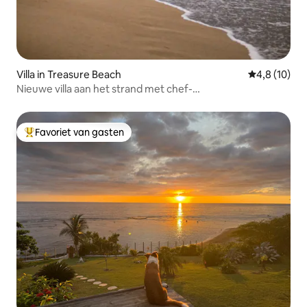
Villa in Treasure Beach
Gemiddelde b
4,8 (10)
Nieuwe villa aan het strand met chef-
kok/zwembad/personeel.
Favoriet van gasten
Topfavoriet van gasten