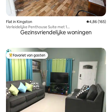
Flat in Kingston
Gemiddelde beo
4,86 (165)
Verleidelijke Penthouse Suite met 1
Gezinsvriendelijke woningen
slaapkamer/privéterras
Favoriet van gasten
Topfavoriet van gasten