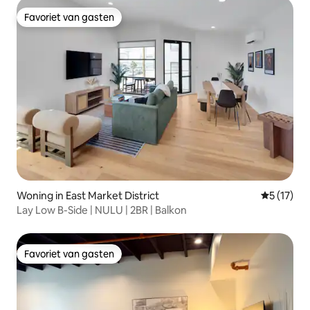
Favoriet van gasten
Favoriet van gasten
Woning in East Market District
Gemiddeld
5 (17)
Lay Low B-Side | NULU | 2BR | Balkon
Favoriet van gasten
Favoriet van gasten