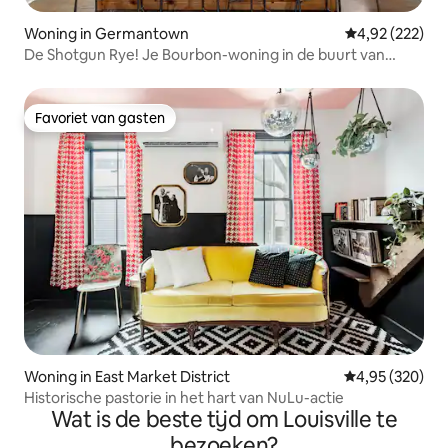
Woning in Germantown
Gemiddelde beo
4,92 (222)
De Shotgun Rye! Je Bourbon-woning in de buurt van
Downtown
Favoriet van gasten
Favoriet van gasten
Woning in East Market District
Gemiddelde beo
4,95 (320)
Historische pastorie in het hart van NuLu-actie
Wat is de beste tijd om Louisville te
bezoeken?