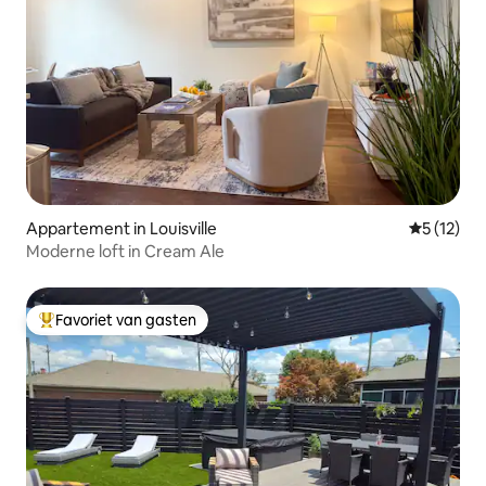
Appartement in Louisville
Gemiddeld
5 (12)
Moderne loft in Cream Ale
Favoriet van gasten
Topfavoriet van gasten