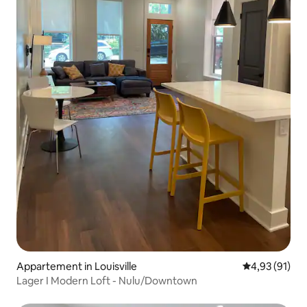
Appartement in Louisville
Gemiddelde be
4,93 (91)
Lager I Modern Loft - Nulu/Downtown