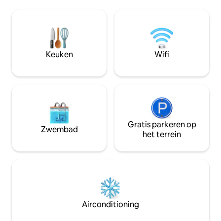
de meeste buurten in
historische pand is liefdevol
naar buiten of verbl
gerenoveerd als een luxe appartement
gegarandeerd een
met high-end afwerkingen met behoud
hebben in dit onlangs gerenoveerde
van het historische karakter van zijn
juweeltje. We he
verleden als koetshuis. Je komt het
hoge kwaliteit en 
Keuken
Wifi
appartement binnen via een gang met
slaapkamers en d
een speciale wasmachine en droger.
Boven is er een grote
woon-/werkruimte, een mooie keuken
met gloednieuwe hoogwaardige
apparaten en een 50inch 4K smart-tv.
De schuifdeur scheidt de slaapkamer,
waar u ook een grote inloopkast, een
Gratis parkeren op
Zwembad
marmeren badkamer met een 6 voet
het terrein
badkuip en een gloednieuwe queen-size
Tuft en Needle matras. We ontmoeten
onze gasten en oriënteren ze naar het
huis en de buurt, of bieden zelf
inchecken, afhankelijk van de voorkeur.
Voor de rest van je verblijf zijn we in de
buurt voor eventuele extra behoeften.
Airconditioning
Cherokee Triangle is een van de meest
historische buurten in Louisville,