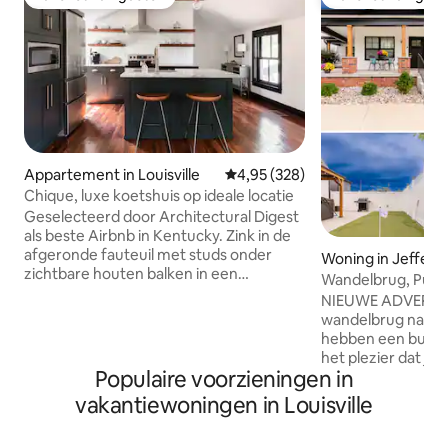
Favoriet van gasten
Favoriet van gas
Appartement in Louisville
Gemiddelde beoordeling van 4,9
4,95 (328)
Chique, luxe koetshuis op ideale locatie
Geselecteerd door Architectural Digest
als beste Airbnb in Kentucky. Zink in de
afgeronde fauteuil met studs onder
Woning in Jefferso
zichtbare houten balken in een
Wandelbrug, Putt
karakteristiek toevluchtsoord met
NIEUWE ADVERTENTIE: Welkom 
minimale, moderne stijl. Deze
wandelbrug naar h
historische ruimte contrasteert luxe
hebben een bubbel
accenten, waaronder het bad van 6 voet
het plezier dat je
met schuiframen en een schuifdeur. Dit
Populaire voorzieningen in
één huis. Op een 
volledig ingerichte appartement is
restaurants, winke
vakantiewoningen in Louisville
perfect voor een weekendje weg of
loopbrug naar Loui
voor korte tot middelgrote verhuur als
ligt dichter bij het
een executive appartement. Het