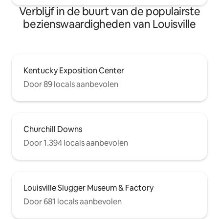
gebouwd in de late 19e eeuw en
Verblijf in de buurt van de populairste
onderdeel van het grotere Highlands-
gebied. De met bomen omzoomde
bezienswaardigheden van Louisville
straten zijn op korte loopafstand van de
restaurants, bars en boetieks op
Bardstown Road. Je hebt hier geen auto
nodig - alles ligt op korte wandelafstand.
Parken, restaurants, winkels,
Kentucky Exposition Center
supermarkten zijn allemaal binnen 5
Door 89 locals aanbevolen
minuten lopen. Het centrum of Churchill
Downs ligt op 5-10 minuten rijden.
Parkeergelegenheid op straat is
beschikbaar.
Churchill Downs
Door 1.394 locals aanbevolen
Louisville Slugger Museum & Factory
Door 681 locals aanbevolen