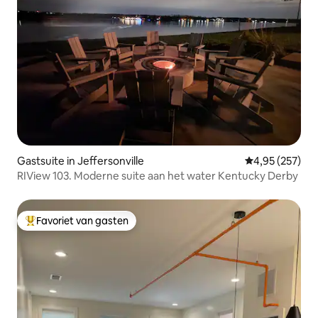
Gastsuite in Jeffersonville
Gemiddelde beo
4,95 (257)
RIView 103. Moderne suite aan het water Kentucky Derby
Favoriet van gasten
Topfavoriet van gasten