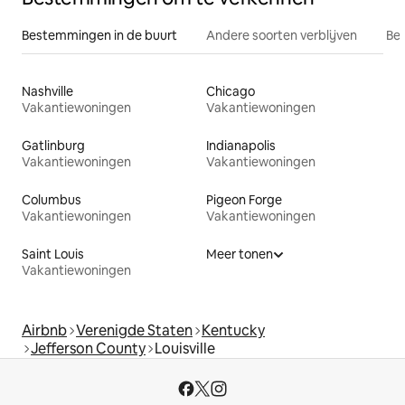
Bestemmingen in de buurt
Andere soorten verblijven
Bes
Nashville
Chicago
Vakantiewoningen
Vakantiewoningen
Gatlinburg
Indianapolis
Vakantiewoningen
Vakantiewoningen
Columbus
Pigeon Forge
Vakantiewoningen
Vakantiewoningen
Saint Louis
Meer tonen
Vakantiewoningen
Airbnb
Verenigde Staten
Kentucky
Jefferson County
Louisville