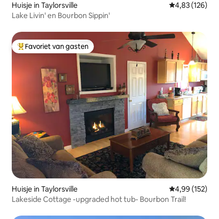
Huisje in Taylorsville
Gemiddelde beo
4,83 (126)
Lake Livin' en Bourbon Sippin'
Favoriet van gasten
Topfavoriet van gasten
Huisje in Taylorsville
Gemiddelde beo
4,99 (152)
Lakeside Cottage -upgraded hot tub- Bourbon Trail!