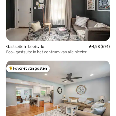
Gastsuite in Louisville
Gemiddelde beo
4,98 (674)
Eco+ gastsuite in het centrum van alle plezier
Favoriet van gasten
Topfavoriet van gasten