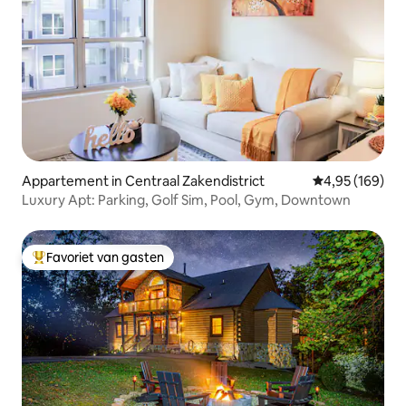
Appartement in Centraal Zakendistrict
Gemiddelde beo
4,95 (169)
Luxury Apt: Parking, Golf Sim, Pool, Gym, Downtown
Favoriet van gasten
Topfavoriet van gasten