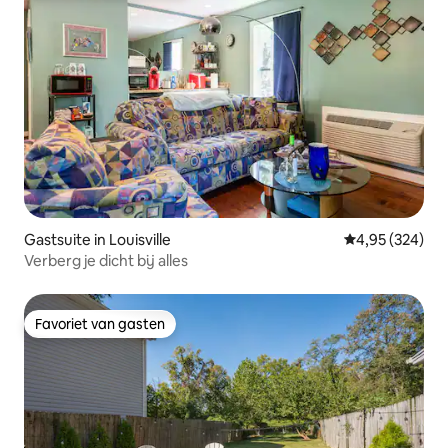
Gastsuite in Louisville
Gemiddelde beo
4,95 (324)
Verberg je dicht bij alles
Favoriet van gasten
Favoriet van gasten