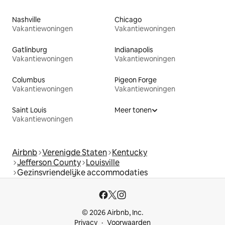
Nashville
Chicago
Vakantiewoningen
Vakantiewoningen
Gatlinburg
Indianapolis
Vakantiewoningen
Vakantiewoningen
Columbus
Pigeon Forge
Vakantiewoningen
Vakantiewoningen
Saint Louis
Meer tonen
Vakantiewoningen
Airbnb
Verenigde Staten
Kentucky
Jefferson County
Louisville
Gezinsvriendelijke accommodaties
© 2026 Airbnb, Inc.
Privacy
Voorwaarden