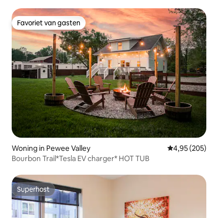
Favoriet van gasten
Favoriet van gasten
Woning in Pewee Valley
Gemiddelde beo
4,95 (205)
Bourbon Trail*Tesla EV charger* HOT TUB
Superhost
Superhost