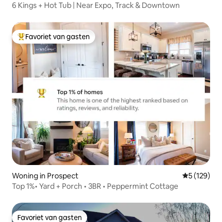
6 Kings + Hot Tub | Near Expo, Track & Downtown
Favoriet van gasten
Topfavoriet van gasten
Woning in Prospect
Gemiddelde 
5 (129)
Top 1%• Yard + Porch • 3BR • Peppermint Cottage
Favoriet van gasten
Favoriet van gasten