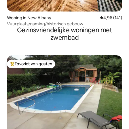
Woning in New Albany
Gemiddelde beo
4,96 (141)
Vuurplaats/gaming/historisch gebouw
Gezinsvriendelijke woningen met
zwembad
Favoriet van gasten
Topfavoriet van gasten