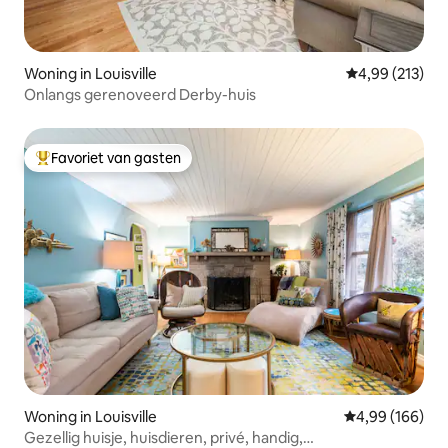
Woning in Louisville
Gemiddelde beo
4,99 (213)
Onlangs gerenoveerd Derby-huis
Favoriet van gasten
Topfavoriet van gasten
Woning in Louisville
Gemiddelde beo
4,99 (166)
Gezellig huisje, huisdieren, privé, handig,