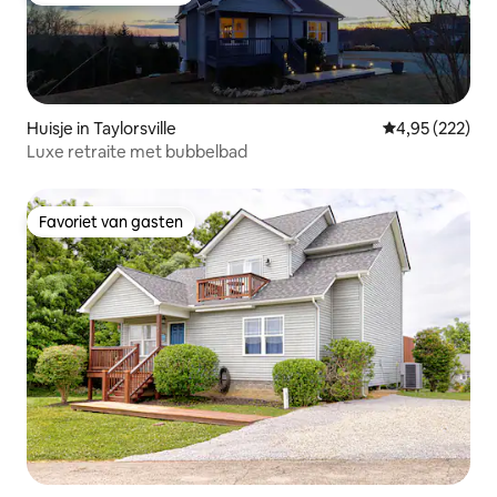
Huisje in Taylorsville
Gemiddelde beo
4,95 (222)
Luxe retraite met bubbelbad
Favoriet van gasten
Favoriet van gasten