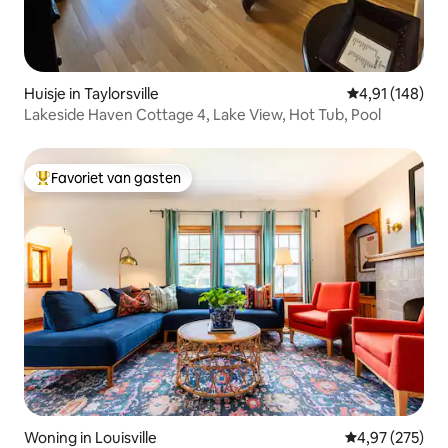
Huisje in Taylorsville
Gemiddelde beo
4,91 (148)
Lakeside Haven Cottage 4, Lake View, Hot Tub, Pool
Favoriet van gasten
Topfavoriet van gasten
Woning in Louisville
Gemiddelde beo
4,97 (275)