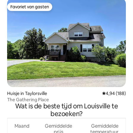
Favoriet van gasten
Favoriet van gasten
Huisje in Taylorsville
Gemiddelde beo
4,94 (188)
The Gathering Place
Wat is de beste tijd om Louisville te
bezoeken?
Maand
Gemiddelde
Gemiddelde
prijs
temperatuur