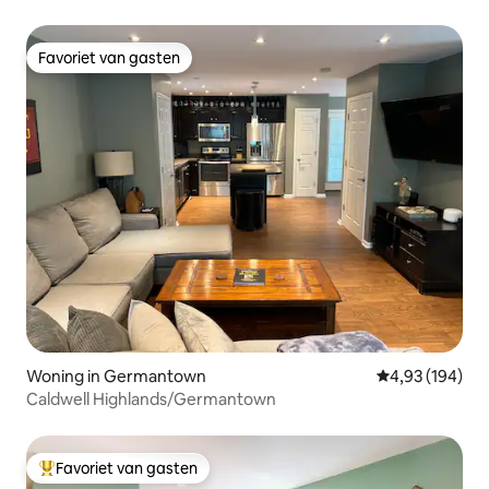
parkeergelegenheid
Favoriet van gasten
Favoriet van gasten
Woning in Germantown
Gemiddelde beo
4,93 (194)
Caldwell Highlands/Germantown
Favoriet van gasten
Topfavoriet van gasten