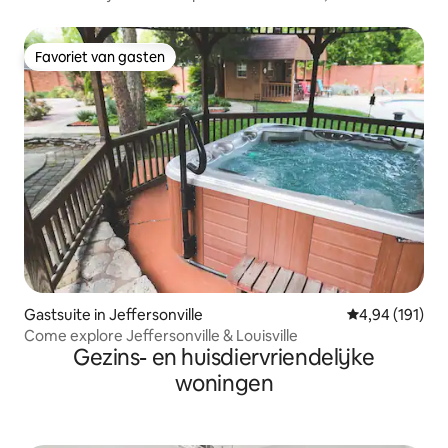
bubbelbad
Favoriet van gasten
Favoriet van gasten
Gastsuite in Jeffersonville
Gemiddelde beo
4,94 (191)
Come explore Jeffersonville & Louisville
Gezins- en huisdiervriendelijke
woningen