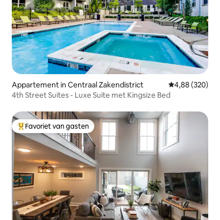
Appartement in Centraal Zakendistrict
Gemiddelde beo
4,88 (320)
4th Street Suites - Luxe Suite met Kingsize Bed
Favoriet van gasten
Topfavoriet van gasten