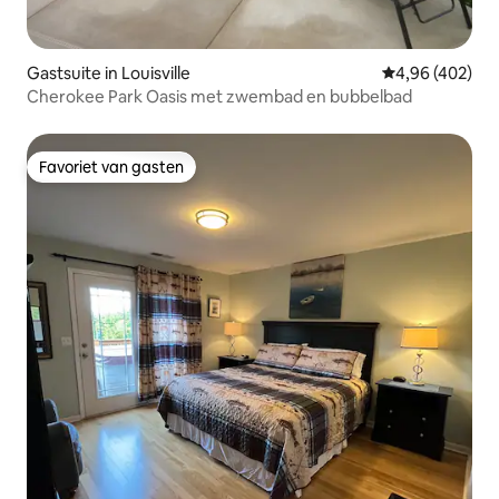
Gastsuite in Louisville
Gemiddelde beo
4,96 (402)
Cherokee Park Oasis met zwembad en bubbelbad
Favoriet van gasten
Favoriet van gasten