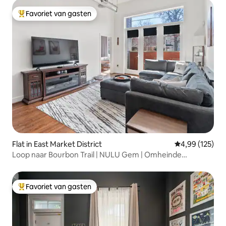
Favoriet van gasten
Topfavoriet van gasten
Flat in East Market District
Gemiddelde beo
4,99 (125)
Loop naar Bourbon Trail | NULU Gem | Omheinde
parkeerplaats
Favoriet van gasten
Topfavoriet van gasten