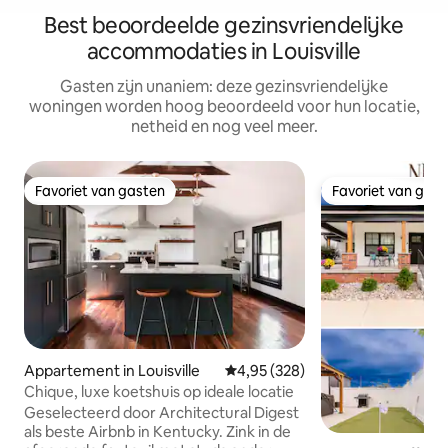
Best beoordeelde gezinsvriendelijke
accommodaties in Louisville
Gasten zijn unaniem: deze gezinsvriendelijke
woningen worden hoog beoordeeld voor hun locatie,
netheid en nog veel meer.
Favoriet van gasten
Favoriet van gas
Favoriet van gasten
Favoriet van gas
Appartement in Louisville
Gemiddelde beoordeling van 4,9
4,95 (328)
Chique, luxe koetshuis op ideale locatie
Geselecteerd door Architectural Digest
als beste Airbnb in Kentucky. Zink in de