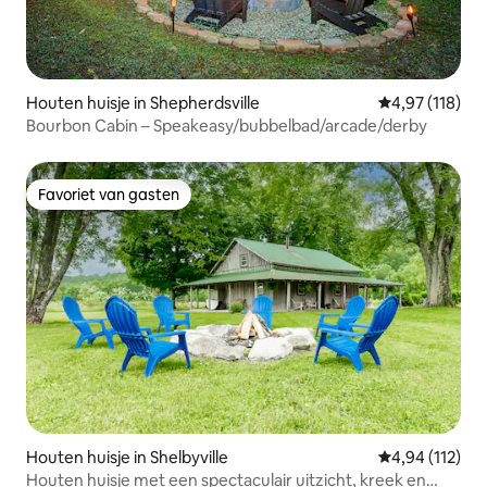
Houten huisje in Shepherdsville
Gemiddelde beo
4,97 (118)
Bourbon Cabin – Speakeasy/bubbelbad/arcade/derby
Favoriet van gasten
Favoriet van gasten
Houten huisje in Shelbyville
Gemiddelde beo
4,94 (112)
Houten huisje met een spectaculair uitzicht, kreek en