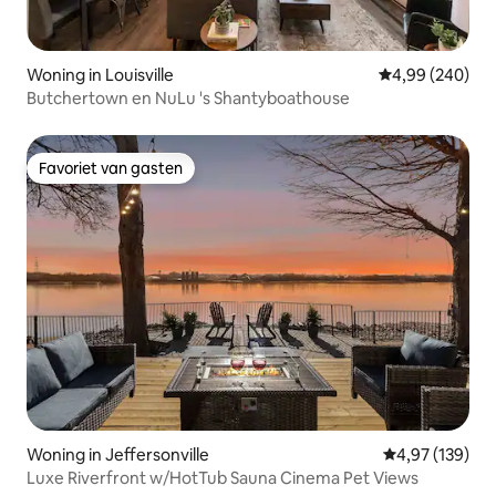
Woning in Louisville
Gemiddelde beo
4,99 (240)
Butchertown en NuLu 's Shantyboathouse
Favoriet van gasten
Favoriet van gasten
Woning in Jeffersonville
Gemiddelde beo
4,97 (139)
Luxe Riverfront w/HotTub Sauna Cinema Pet Views