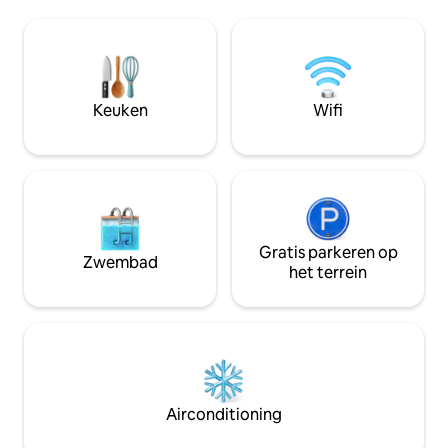
de meeste buurten in
historische pand is liefdevol
naar buiten of verbl
gerenoveerd als een luxe appartement
gegarandeerd een
met high-end afwerkingen met behoud
hebben in dit onlangs gerenoveerde
van het historische karakter van zijn
juweeltje. We he
verleden als koetshuis. Je komt het
hoge kwaliteit en 
Keuken
Wifi
appartement binnen via een gang met
slaapkamers en d
een speciale wasmachine en droger.
Boven is er een grote
woon-/werkruimte, een mooie keuken
met gloednieuwe hoogwaardige
apparaten en een 50inch 4K smart-tv.
De schuifdeur scheidt de slaapkamer,
waar u ook een grote inloopkast, een
Gratis parkeren op
Zwembad
marmeren badkamer met een 6 voet
het terrein
badkuip en een gloednieuwe queen-size
Tuft en Needle matras. We ontmoeten
onze gasten en oriënteren ze naar het
huis en de buurt, of bieden zelf
inchecken, afhankelijk van de voorkeur.
Voor de rest van je verblijf zijn we in de
buurt voor eventuele extra behoeften.
Airconditioning
Cherokee Triangle is een van de meest
historische buurten in Louisville,