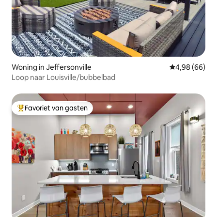
Woning in Jeffersonville
Gemiddelde be
4,98 (66)
Loop naar Louisville/bubbelbad
Favoriet van gasten
Topfavoriet van gasten