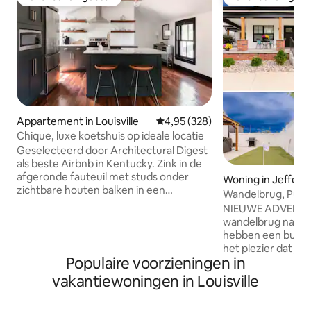
Favoriet van gasten
Favoriet van gas
Appartement in Louisville
Gemiddelde beoordeling van 4,9
4,95 (328)
Chique, luxe koetshuis op ideale locatie
Geselecteerd door Architectural Digest
als beste Airbnb in Kentucky. Zink in de
afgeronde fauteuil met studs onder
Woning in Jefferso
zichtbare houten balken in een
Wandelbrug, Putt
karakteristiek toevluchtsoord met
NIEUWE ADVERTENTIE: Welkom 
minimale, moderne stijl. Deze
wandelbrug naar h
historische ruimte contrasteert luxe
hebben een bubbel
accenten, waaronder het bad van 6 voet
het plezier dat je
met schuiframen en een schuifdeur. Dit
Populaire voorzieningen in
één huis. Op een 
volledig ingerichte appartement is
restaurants, winke
vakantiewoningen in Louisville
perfect voor een weekendje weg of
loopbrug naar Loui
voor korte tot middelgrote verhuur als
ligt dichter bij het
een executive appartement. Het