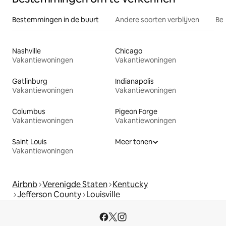
Bestemmingen in de buurt
Andere soorten verblijven
Bes
Nashville
Chicago
Vakantiewoningen
Vakantiewoningen
Gatlinburg
Indianapolis
Vakantiewoningen
Vakantiewoningen
Columbus
Pigeon Forge
Vakantiewoningen
Vakantiewoningen
Saint Louis
Meer tonen
Vakantiewoningen
Airbnb
Verenigde Staten
Kentucky
Jefferson County
Louisville