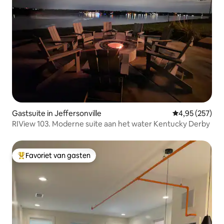
Gastsuite in Jeffersonville
Gemiddelde beo
4,95 (257)
RIView 103. Moderne suite aan het water Kentucky Derby
Favoriet van gasten
Topfavoriet van gasten