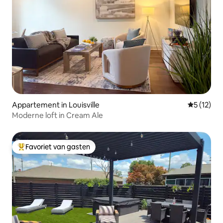
Appartement in Louisville
Gemiddeld
5 (12)
Moderne loft in Cream Ale
Favoriet van gasten
Topfavoriet van gasten