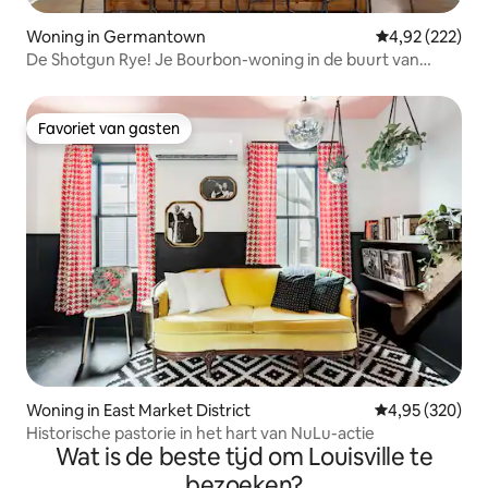
Woning in Germantown
Gemiddelde beo
4,92 (222)
De Shotgun Rye! Je Bourbon-woning in de buurt van
Downtown
Favoriet van gasten
Favoriet van gasten
Woning in East Market District
Gemiddelde beo
4,95 (320)
Historische pastorie in het hart van NuLu-actie
Wat is de beste tijd om Louisville te
bezoeken?