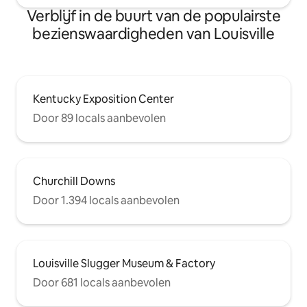
gebouwd in de late 19e eeuw en
Verblijf in de buurt van de populairste
onderdeel van het grotere Highlands-
gebied. De met bomen omzoomde
bezienswaardigheden van Louisville
straten zijn op korte loopafstand van de
restaurants, bars en boetieks op
Bardstown Road. Je hebt hier geen auto
nodig - alles ligt op korte wandelafstand.
Parken, restaurants, winkels,
Kentucky Exposition Center
supermarkten zijn allemaal binnen 5
Door 89 locals aanbevolen
minuten lopen. Het centrum of Churchill
Downs ligt op 5-10 minuten rijden.
Parkeergelegenheid op straat is
beschikbaar.
Churchill Downs
Door 1.394 locals aanbevolen
Louisville Slugger Museum & Factory
Door 681 locals aanbevolen