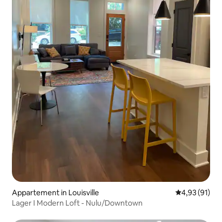
Appartement in Louisville
Gemiddelde be
4,93 (91)
Lager I Modern Loft - Nulu/Downtown