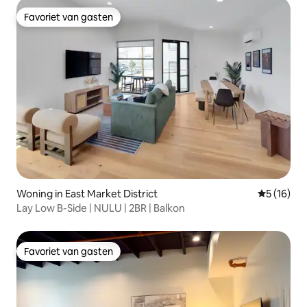
Favoriet van gasten
Favoriet van gasten
Woning in East Market District
Gemiddelde
5 (16)
Lay Low B-Side | NULU | 2BR | Balkon
Favoriet van gasten
Favoriet van gasten