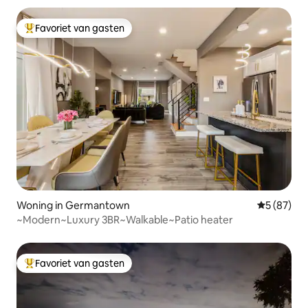
Favoriet van gasten
Topfavoriet van gasten
Woning in Germantown
Gemiddelde
5 (87)
~Modern~Luxury 3BR~Walkable~Patio heater
Favoriet van gasten
Topfavoriet van gasten