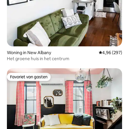
Woning in New Albany
Gemiddelde beo
4,96 (297)
Het groene huis in het centrum
Favoriet van gasten
Favoriet van gasten