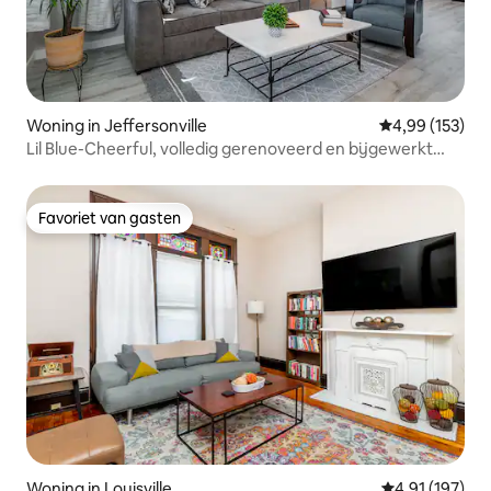
Woning in Jeffersonville
Gemiddelde beo
4,99 (153)
Lil Blue-Cheerful, volledig gerenoveerd en bijgewerkt
huis
Favoriet van gasten
Favoriet van gasten
Woning in Louisville
Gemiddelde beo
4,91 (197)