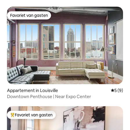
Favoriet van gasten
Favoriet van gasten
Appartement in Louisville
Gemiddeld
5 (9)
Downtown Penthouse | Near Expo Center
Favoriet van gasten
Topfavoriet van gasten