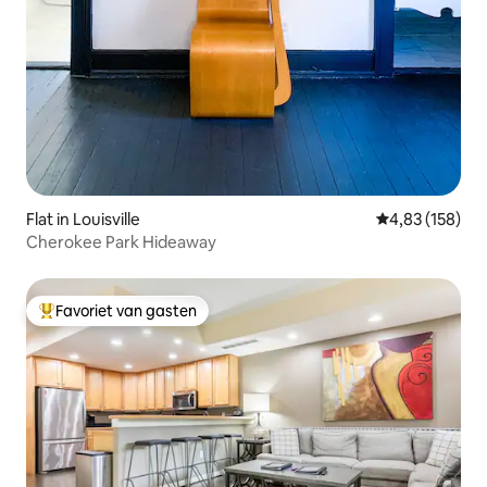
Flat in Louisville
Gemiddelde beo
4,83 (158)
Cherokee Park Hideaway
Favoriet van gasten
Topfavoriet van gasten