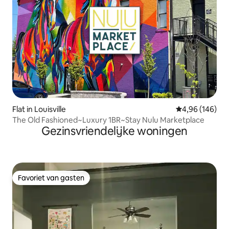
Flat in Louisville
Gemiddelde beo
4,96 (146)
The Old Fashioned~Luxury 1BR~Stay Nulu Marketplace
Gezinsvriendelijke woningen
Favoriet van gasten
Favoriet van gasten