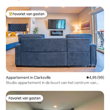
slaapplaatsen
Favoriet van gasten
Topfavoriet van gasten
Appartement in Clarksville
Gemiddelde be
4,95 (99)
Studio-appartement in de buurt van het centrum van
Louisville
Favoriet van gasten
Favoriet van gasten