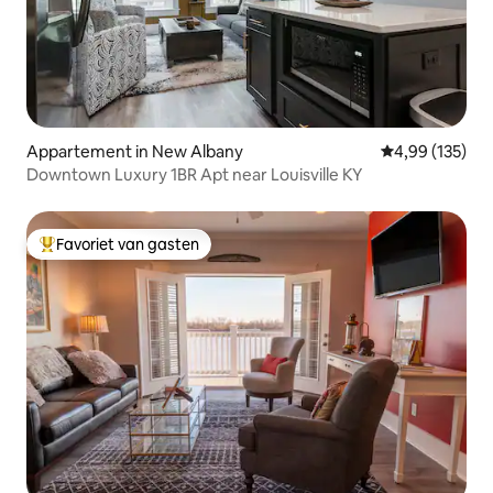
Appartement in New Albany
Gemiddelde beo
4,99 (135)
Downtown Luxury 1BR Apt near Louisville KY
Favoriet van gasten
Topfavoriet van gasten