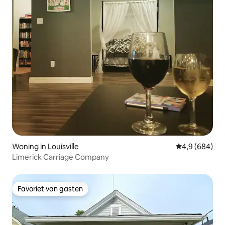
Woning in Louisville
Gemiddelde be
4,9 (684)
Limerick Carriage Company
Favoriet van gasten
Favoriet van gasten