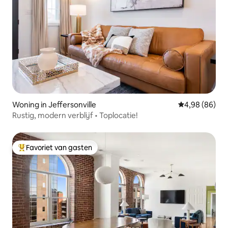
Woning in Jeffersonville
Gemiddelde be
4,98 (86)
Rustig, modern verblijf • Toplocatie!
Favoriet van gasten
Topfavoriet van gasten