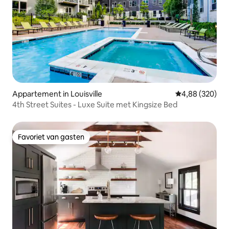
Appartement in Louisville
Gemiddelde beo
4,88 (320)
4th Street Suites - Luxe Suite met Kingsize Bed
Favoriet van gasten
Favoriet van gasten