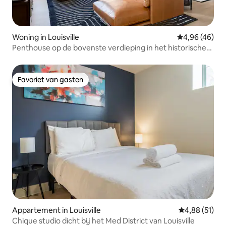
Woning in Louisville
Gemiddelde be
4,96 (46)
Penthouse op de bovenste verdieping in het historische
Levy-gebouw
Favoriet van gasten
Favoriet van gasten
Appartement in Louisville
Gemiddelde be
4,88 (51)
Chique studio dicht bij het Med District van Louisville