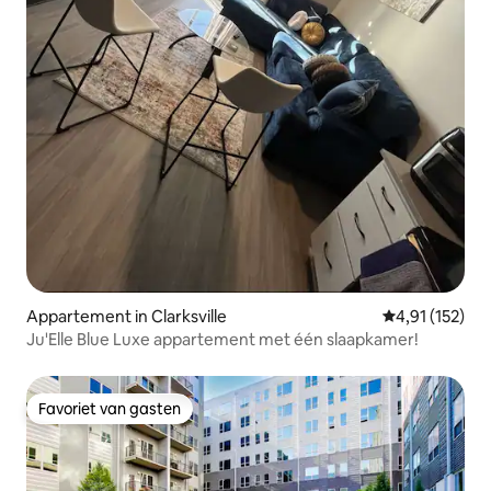
Appartement in Clarksville
Gemiddelde be
4,91 (152)
Ju'Elle Blue Luxe appartement met één slaapkamer!
Favoriet van gasten
Favoriet van gasten