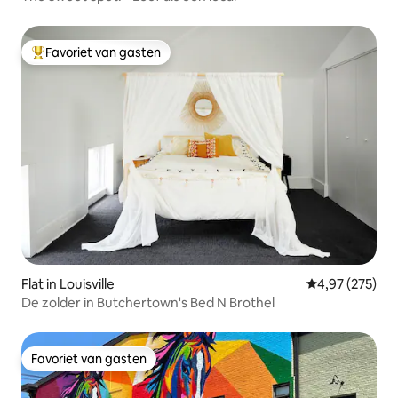
Favoriet van gasten
Topfavoriet van gasten
Flat in Louisville
Gemiddelde beo
4,97 (275)
De zolder in Butchertown's Bed N Brothel
Favoriet van gasten
Favoriet van gasten