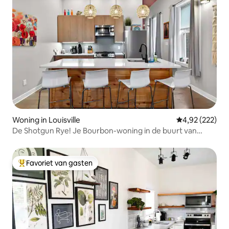
Woning in Louisville
Gemiddelde beo
4,92 (222)
De Shotgun Rye! Je Bourbon-woning in de buurt van
Downtown
Favoriet van gasten
Topfavoriet van gasten