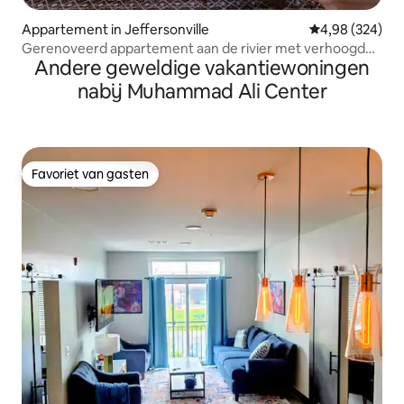
Appartement in Jeffersonville
Gemiddelde beo
4,98 (324)
Gerenoveerd appartement aan de rivier met verhoogd
Andere geweldige vakantiewoningen
terras
nabij Muhammad Ali Center
Favoriet van gasten
Favoriet van gasten