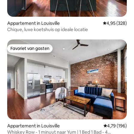
Appartement in Louisville
Gemiddelde beo
4,95 (328)
Chique, luxe koetshuis op ideale locatie
Favoriet van gasten
Favoriet van gasten
Appartement in Louisville
Gemiddelde beo
4,79 (196)
Whiskey Row - 1 minuut naar Yum | 1 Bed 1 Bad - 4