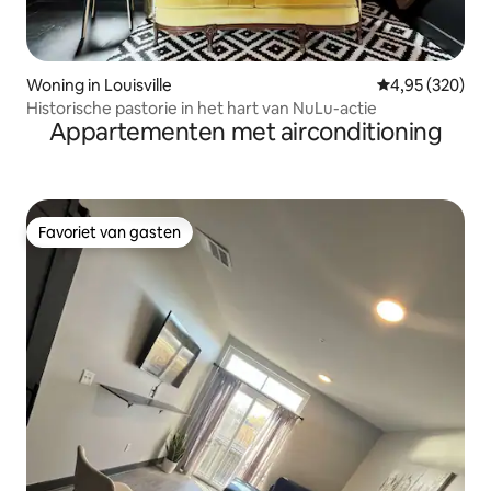
Woning in Louisville
Gemiddelde beo
4,95 (320)
Historische pastorie in het hart van NuLu-actie
Appartementen met airconditioning
Favoriet van gasten
Favoriet van gasten