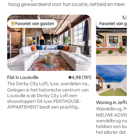
hoog gewaardeerd voor hun locatie, netheid en meer.
Favoriet van gasten
Favoriet van gas
Topfavoriet van gasten
Favoriet van gas
Flat in Louisville
Gemiddelde beoordeling van 4,9
4,98 (191)
The Derby City Loft, luxe, wandelen naar
museumrij
Gelegen in het historische centrum van
Louisville is de Derby City Loft een
showstopper! Dit luxe PENTHOUSE-
Woning in Jefferso
APPARTEMENT biedt een prachtig
Wandelbrug, Putt
uitzicht en een high-end wonen. De
NIEUWE ADVERTENTIE: Welkom 
open indeling beschikt over 3 queensize
wandelbrug naar h
bedden, gordijnen kunnen worden
hebben een bubbel
uitgetrokken om er 2 slaapkamers van
het plezier dat je