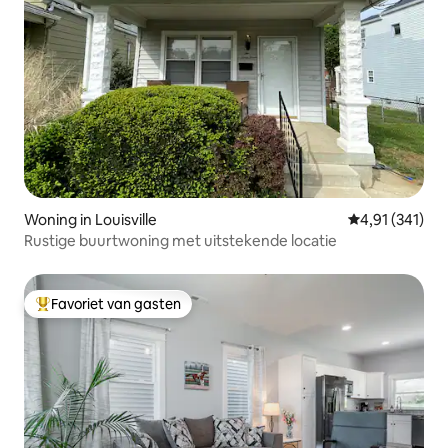
Woning in Louisville
Gemiddelde beo
4,91 (341)
Rustige buurtwoning met uitstekende locatie
Favoriet van gasten
Topfavoriet van gasten