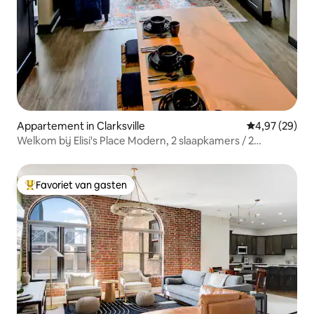
Appartement in Clarksville
Gemiddelde be
4,97 (29)
Welkom bij Elisi's Place Modern, 2 slaapkamers / 2
badkamers
Favoriet van gasten
Topfavoriet van gasten