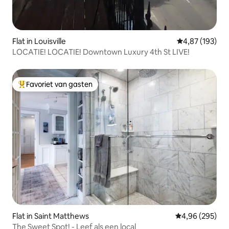
Flat in Louisville
Gemiddelde beo
4,87 (193)
LOCATIE! LOCATIE! Downtown Luxury 4th St LIVE!
Favoriet van gasten
Topfavoriet van gasten
Flat in Saint Matthews
Gemiddelde beo
4,96 (295)
The Sweet Spot! - Leef als een local