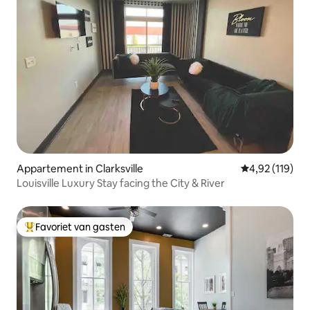
Appartement in Clarksville
Gemiddelde beo
4,92 (119)
Louisville Luxury Stay facing the City & River
Favoriet van gasten
Topfavoriet van gasten