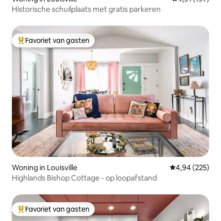
Historische schuilplaats met gratis parkeren
Favoriet van gasten
Topfavoriet van gasten
Woning in Louisville
Gemiddelde beo
4,94 (225)
Highlands Bishop Cottage - op loopafstand
Favoriet van gasten
Topfavoriet van gasten