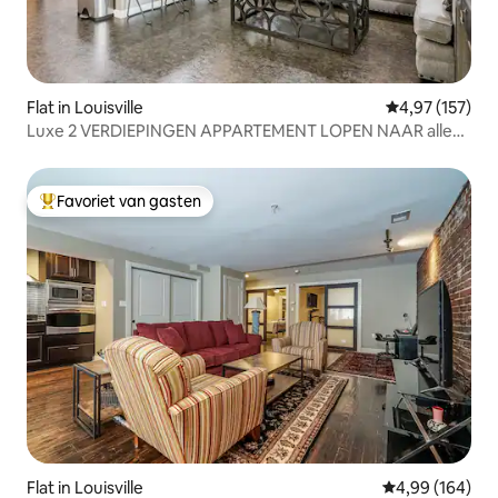
Flat in Louisville
Gemiddelde beo
4,97 (157)
Luxe 2 VERDIEPINGEN APPARTEMENT LOPEN NAAR alles
Highlands!
Favoriet van gasten
Topfavoriet van gasten
Flat in Louisville
Gemiddelde beo
4,99 (164)