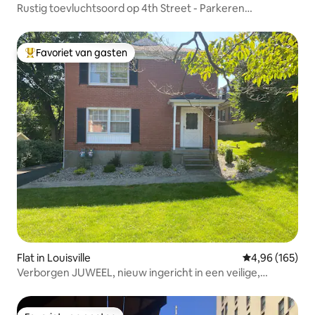
Rustig toevluchtsoord op 4th Street - Parkeren
inbegrepen!
Favoriet van gasten
Topfavoriet van gasten
Flat in Louisville
Gemiddelde beo
4,96 (165)
Verborgen JUWEEL, nieuw ingericht in een veilige,
geweldige omgeving