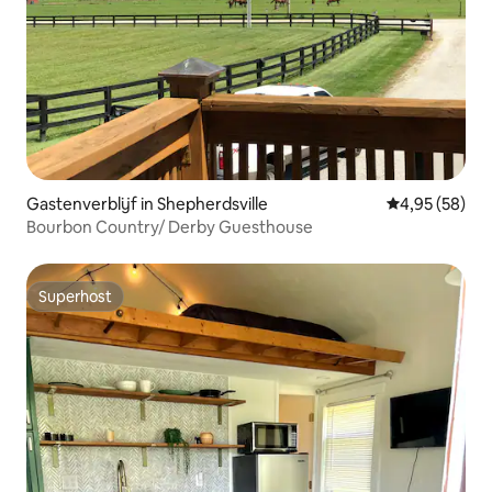
Gastenverblijf in Shepherdsville
Gemiddelde be
4,95 (58)
Bourbon Country/ Derby Guesthouse
Superhost
Superhost