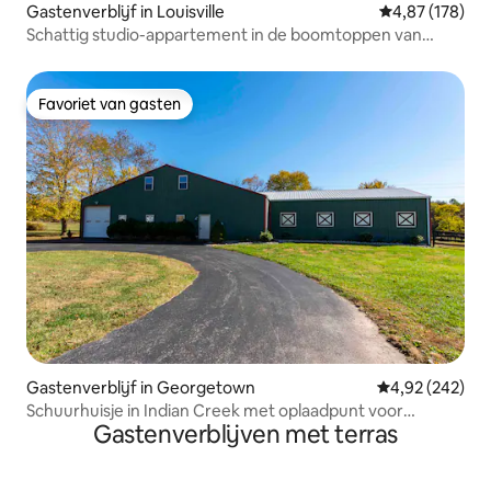
Gastenverblijf in Louisville
Gemiddelde beo
4,87 (178)
Schattig studio-appartement in de boomtoppen van
Beechmont
Favoriet van gasten
Favoriet van gasten
Gastenverblijf in Georgetown
Gemiddelde beo
4,92 (242)
Schuurhuisje in Indian Creek met oplaadpunt voor
Gastenverblijven met terras
elektrische auto's en campers