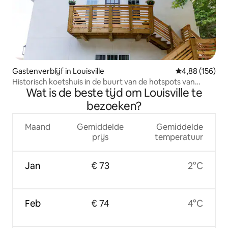
Gastenverblijf in Louisville
Gemiddelde beo
4,88 (156)
Historisch koetshuis in de buurt van de hotspots van
Wat is de beste tijd om Louisville te
Louisville
bezoeken?
Maand
Gemiddelde
Gemiddelde
prijs
temperatuur
Jan
€ 73
2°C
Feb
€ 74
4°C