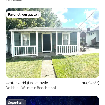
Favoriet van gasten
Favoriet van gasten
Gastenverblijf in Louisville
Gemiddelde be
4,94 (32)
De kleine Walnut in Beechmont
Superhost
Superhost