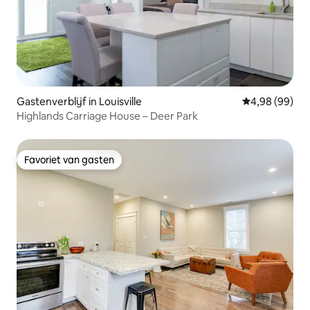
Gastenverblijf in Louisville
Gemiddelde be
4,98 (99)
Highlands Carriage House – Deer Park
Favoriet van gasten
Favoriet van gasten