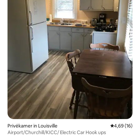
Privékamer in Louisville
Gemiddelde be
4,69 (16)
Airport/Churchill/KICC/ Electric Car Hook ups