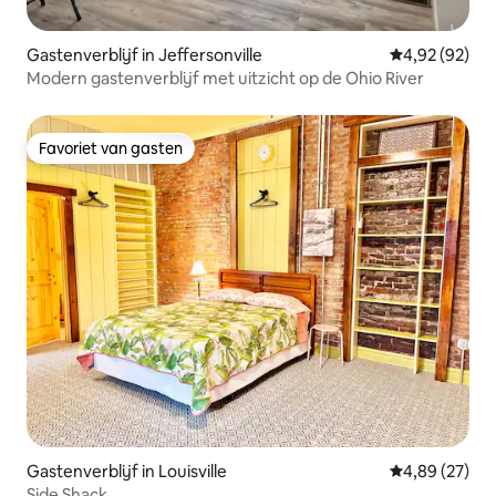
Gastenverblijf in Jeffersonville
Gemiddelde be
4,92 (92)
Modern gastenverblijf met uitzicht op de Ohio River
Favoriet van gasten
Favoriet van gasten
Gastenverblijf in Louisville
Gemiddelde be
4,89 (27)
Side Shack