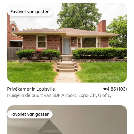
Favoriet van gasten
Favoriet van gasten
Privékamer in Louisville
Gemiddelde beo
4,86 (103)
Huisje in de buurt van SDF Airport, Expo Ctr, U of L,
Favoriet van gasten
Favoriet van gasten