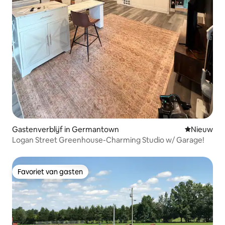
Gastenverblijf in Germantown
Nieuwe ac
Nieuw
Logan Street Greenhouse-Charming Studio w/ Garage!
Favoriet van gasten
Favoriet van gasten