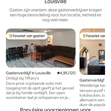
Louisville
Gasten zijn unaniem: deze gastenverblijven kregen
een hoge beoordeling voor hun locatie, netheid en
nog veel meer.
Favoriet van gasten
Favoriet van g
Topfavoriet van gasten
Topfavoriet van 
Gastenverblijf in Louisville
Gemiddelde beoordeling van 4,9
4,95 (121)
Ontbijt bij Tiffany's
Gastenverblijf in 
Deze privé vrijstaande suite met
et District
Weelderige kerksu
toegang tot de oprit geeft je het gevoel
Verwen jezelf met
dat je bij familie verblijft. Een open
kokskeuken, luxe 
woonkamer laat je ontspannen en je
allemaal in een hi
thuis voelen terwijl je geniet van een
door de populairst
moderne keuken, een ruime douche en
Populaire voorzieningen voor
NULU. Onze groots