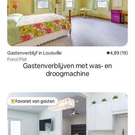
Gastenverblijf in Louisville
Gemiddelde be
4,89 (19)
Fonzi Flat
Gastenverblijven met was- en
droogmachine
Favoriet van gasten
Topfavoriet van gasten