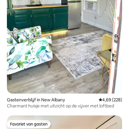
Gastenverblijf in New Albany
Gemiddelde beo
4,69 (228)
Charmant huisje met uitzicht op de vijver met loftbed
Favoriet van gasten
Favoriet van gasten