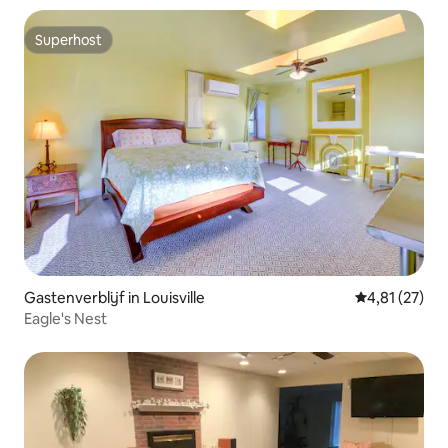
Superhost
Superhost
Gastenverblijf in Louisville
Gemiddelde be
4,81 (27)
Eagle's Nest