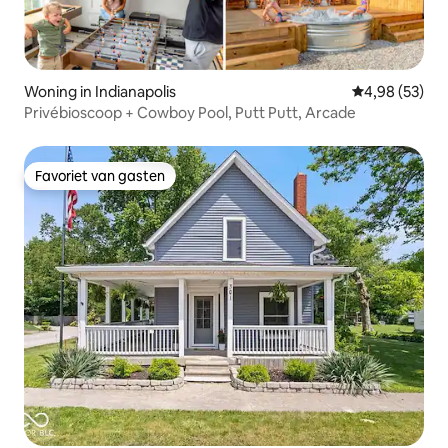
Woning in Indianapolis
Gemiddelde be
4,98 (53)
Privébioscoop + Cowboy Pool, Putt Putt, Arcade
Favoriet van gasten
Favoriet van gasten