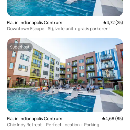
Flat in Indianapolis Centrum
Gemiddelde be
4,72 (25)
Downtown Escape - Stijlvolle unit + gratis parkeren!
Superhost
Superhost
Flat in Indianapolis Centrum
Gemiddelde be
4,68 (85)
Chic Indy Retreat—Perfect Location + Parking