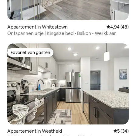
Appartement in Whitestown
Gemiddelde be
4,94 (48)
Ontspannen uitje | Kingsize bed • Balkon • Werkklaar
Favoriet van gasten
Favoriet van gasten
Appartement in Westfield
Gemiddelde
5 (34)