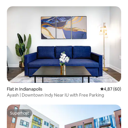
parkeergelegenheid
Flat in Indianapolis
Gemiddelde be
4,87 (60)
Ayash | Downtown Indy Near IU with Free Parking
Superhost
Superhost