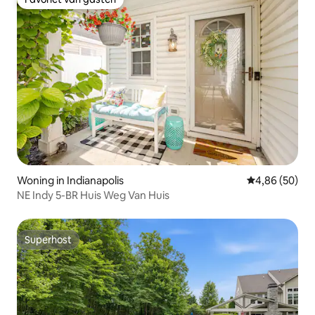
Favoriet van gasten
Woning in Indianapolis
Gemiddelde be
4,86 (50)
NE Indy 5-BR Huis Weg Van Huis
Superhost
Superhost