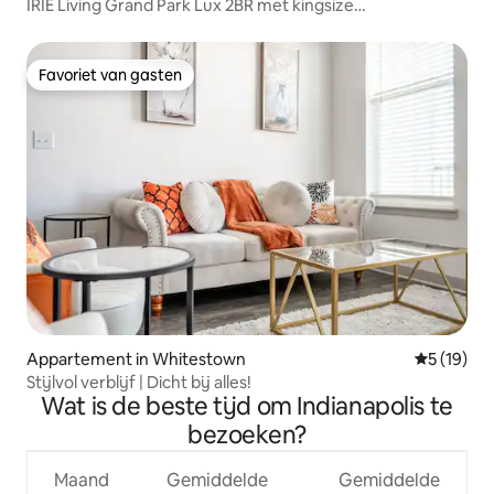
IRIE Living Grand Park Lux 2BR met kingsize
bed + fitnessruimte
Favoriet van gasten
Favoriet van gasten
Appartement in Whitestown
Gemiddelde
5 (19)
Stijlvol verblijf | Dicht bij alles!
Wat is de beste tijd om Indianapolis te
bezoeken?
Maand
Gemiddelde
Gemiddelde