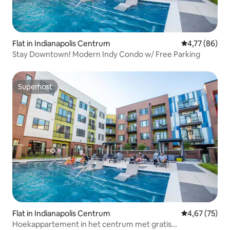
Flat in Indianapolis Centrum
Gemiddelde be
4,77 (86)
Stay Downtown! Modern Indy Condo w/ Free Parking
Superhost
Superhost
Flat in Indianapolis Centrum
Gemiddelde be
4,67 (75)
Hoekappartement in het centrum met gratis