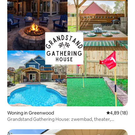
Woning in Greenwood
Gemiddelde be
4,89 (18)
Grandstand Gathering House: zwembad, theater,
fitnessruimte