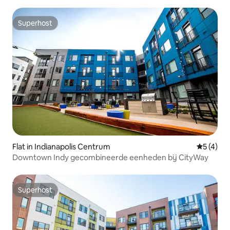
Superhost
Superhost
Flat in Indianapolis Centrum
Gemiddeld
5 (4)
Downtown Indy gecombineerde eenheden bij CityWay
Superhost
Superhost