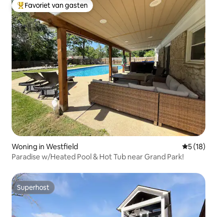
Favoriet van gasten
Topfavoriet van gasten
Woning in Westfield
Gemiddelde
5 (18)
Paradise w/Heated Pool & Hot Tub near Grand Park!
Superhost
Superhost