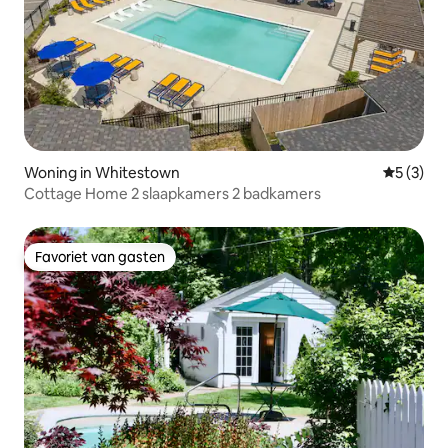
Woning in Whitestown
Gemiddeld
5 (3)
Cottage Home 2 slaapkamers 2 badkamers
Favoriet van gasten
Favoriet van gasten