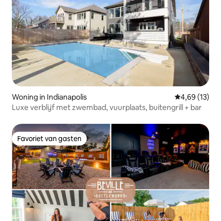
Woning in Indianapolis
Gemiddelde be
4,69 (13)
Luxe verblijf met zwembad, vuurplaats, buitengrill + bar
Favoriet van gasten
Favoriet van gasten