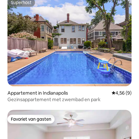
Superhost
Superhost
Appartement in Indianapolis
Gemiddelde b
4,56 (9)
Gezinsappartement met zwembad en park
Favoriet van gasten
Favoriet van gasten