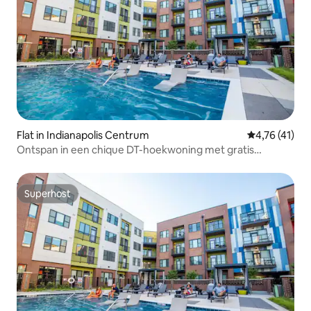
Flat in Indianapolis Centrum
Gemiddelde b
4,76 (41)
Ontspan in een chique DT-hoekwoning met gratis
parkeergelegenheid
Superhost
Superhost