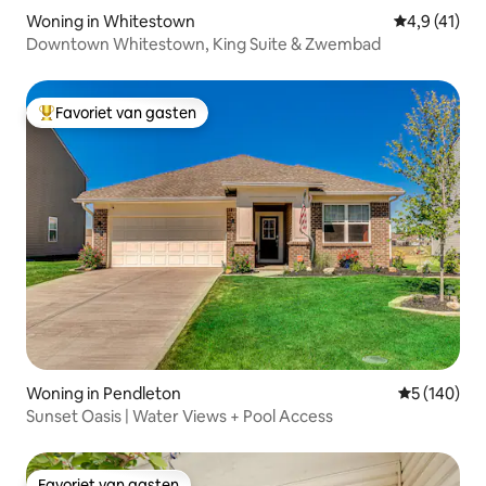
Woning in Whitestown
Gemiddelde 
4,9 (41)
Downtown Whitestown, King Suite & Zwembad
Favoriet van gasten
Topfavoriet van gasten
Woning in Pendleton
Gemiddelde 
5 (140)
Sunset Oasis | Water Views + Pool Access
Favoriet van gasten