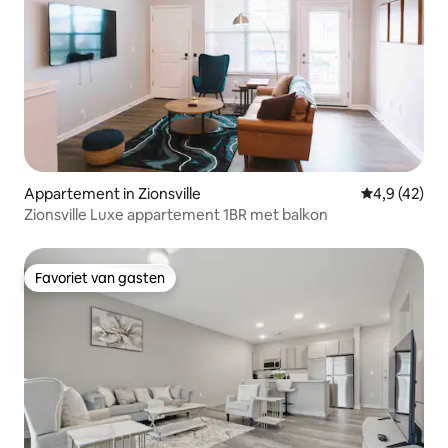
Appartement in Zionsville
Gemiddelde b
4,9 (42)
Zionsville Luxe appartement 1BR met balkon
Favoriet van gasten
Favoriet van gasten