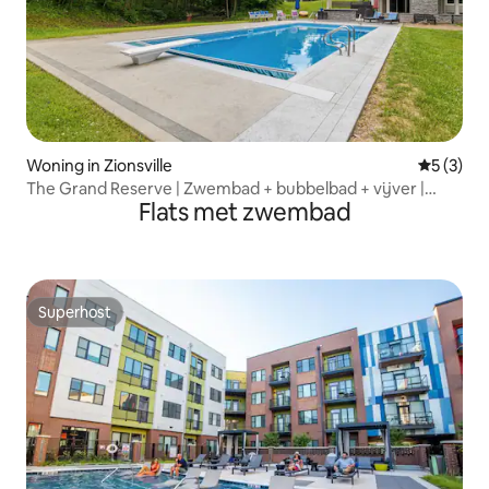
Woning in Zionsville
Gemiddeld
5 (3)
The Grand Reserve | Zwembad + bubbelbad + vijver |
Flats met zwembad
Luxe
Superhost
Superhost