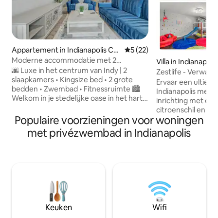
Appartement in Indianapolis Ce
Gemiddelde beoordeling van
5 (22)
ntrum
Moderne accommodatie met 2
Villa in Indianapolis
slaapkamers, 1 kingsize bed en 2 grote
🌆 Luxe in het centrum van Indy | 2
Zestlife - Verwa
bedden, dakterras, zwembad,
slaapkamers • Kingsize bed • 2 grote
Escp - Themakam
Ervaar een ultiem 
fitnessruimte en parkeerplaats
bedden • Zwembad • Fitnessruimte 🏙️
Indianapolis met e
Welkom in je stedelijke oase in het hart
inrichting met een
van Indianapolis! Dit stijlvolle
citroenschil en st
appartement met 2 slaapkamers en
Populaire voorzieningen voor woningen
Disney-geïnspire
2 badkamers beschikt over een ruime
een unieke theate
met privézwembad in Indianapolis
woonkamer, een aparte werkplek, een
achtertuinoase m
volledig uitgeruste keuken en alle
zwembad, spa en
essentiële voorzieningen – ideaal voor
resortvoorziening
zakenreizen, raceweekends of
alle leeftijden charmeren.
vakantieverblijven. 🚶‍♂️ Toplocatie 📍
alles wat je maar
Monument Circle 📍 Gainbridge
onvergetelijke mag
Fieldhouse 📍 Indiana Convention
25min Indy downt
Center 📍 Mass Ave 📍 Lucas Oil Stadium
Reservoir, 35min A
Keuken
Wifi
chique locatie