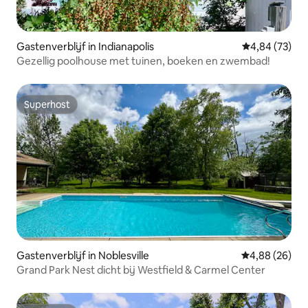
Gastenverblijf in Indianapolis
Gemiddelde be
4,84 (73)
Gezellig poolhouse met tuinen, boeken en zwembad!
Superhost
Superhost
Gastenverblijf in Noblesville
Gemiddelde be
4,88 (26)
Grand Park Nest dicht bij Westfield & Carmel Center