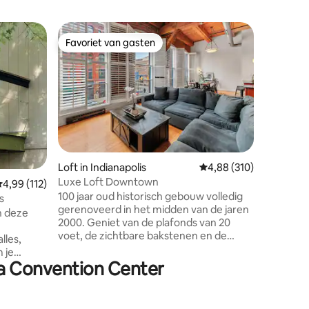
Gastsuite
Favoriet van gasten
Superho
Favoriet van gasten
Superho
Privéstud
Geniet v
voorkamer
gebouwd 
gelegen 
(wandelt
waaronder
van de Co
ecensies
(thuisbas
Loft in Indianapolis
Gemiddelde beoordeling
4,88 (310)
en Georgi
Luxe Loft Downtown
emiddelde beoordeling van 4,99 op 5, 112 recensies
4,99 (112)
rideshare
100 jaar oud historisch gebouw volledig
enkele m
s
gerenoveerd in het midden van de jaren
slechts 
n deze
2000. Geniet van de plafonds van 20
culturele
voet, de zichtbare bakstenen en de
met resta
lles,
moderne indeling. Locatie, locatie,
parken
 je
locatie, je kunt zowat overal in het
ana Convention Center
centrum van Indy lopen. 3 minuten lopen
 en het
naar Convention Center en Gainbridge
Fieldhouse 8 minuten lopen naar Lucas
an de