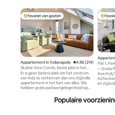
Favoriet van gasten
Favor
Topfavoriet van gasten
Topfavor
Apparteme
Appartement in Indianapolis
Gemiddelde beoordeling
4,96 (214)
Flat 1, Park Free, Mass Ave, Downtown,
Skyline View Condo, beste plek in het
kingsize 
⭐ Gratis Parking ⭐Bl
centrum, GRATIS parkeren!
Er is geen betere plek om het centrum
Ave/Indy's h
van Indy te verkennen dan ons stijlvolle
inchecken
appartement in het hart van alles. We
en stijlvoll
hebben gratis parkeergelegenheid op
loopafsta
het terrein, maar je hebt je auto niet
beziensw
nodig! Stap buiten de voordeur en ga
beoordeel
Populaire voorzienin
naar de levendige vermakelijke en
➠ Culture
eetgelegenheden van Mass Ave en The
slaapkame
Bottleworks District, of wandel door de
uitklapbare bank ⭐Indeli