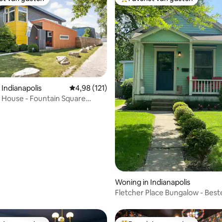
iet van gasten
Topfavoriet van gasten
 Indianapolis
Gemiddelde beoordeling van 4,98 op 5, 121 r
4,98 (121)
House - Fountain Square
 van 4,96 op 5, 161 recensies
uis
Woning in Indianapolis
Fletcher Place Bungalow - Beste
in het centrum!