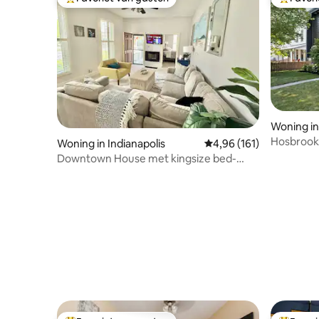
Topfavoriet van gasten
Topfavor
Woning in
Hosbrook 
Woning in Indianapolis
Gemiddelde beoordeling
4,96 (161)
Modern H
Downtown House met kingsize bed-
parkeerplaats-bars-restaurants