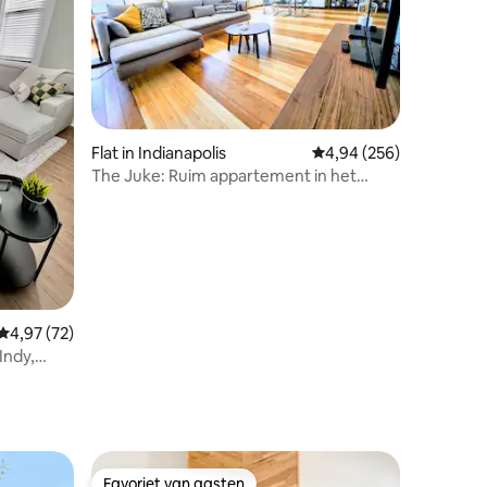
ecensies
Flat in Indianapolis
Gemiddelde beoordeling
4,94 (256)
The Juke: Ruim appartement in het
centrum aan Mass Ave!
Gemiddelde beoordeling van 4,97 op 5, 72 recensies
4,97 (72)
Indy,
Favoriet van gasten