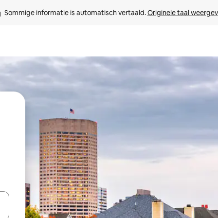
Sommige informatie is automatisch vertaald. 
Originele taal weerge
een keuze met je de pijltjestoetsen omhoog en omlaag, óf door te tikk