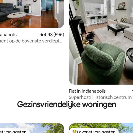
dianapolis
Gemiddelde beoordeling van 4,93 op 5, 596 r
4,93 (596)
ent op de bovenste verdieping
 van 4,98 op 5, 130 recensies
ntrum van Indy • Kingsize bed
Flat in Indianapolis
Superhost! Historisch centrum 
Gezinsvriendelijke woningen
geschikt voor 6 personen
iet van gasten
Favoriet van gasten