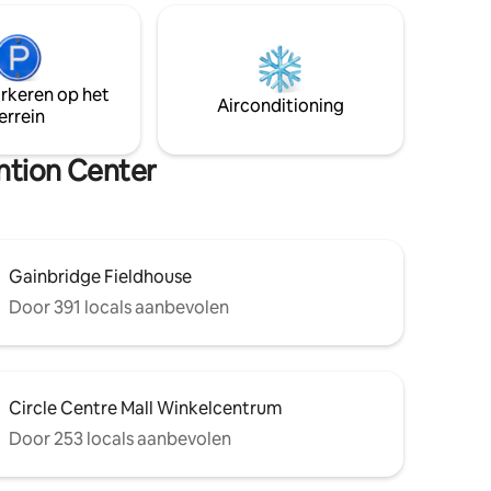
Oil Talloze restaurants en entertainment
 eigen
in de buurt Verlichting snel internet (1
OPTREDEN) Gratis koffie 1 gratis
parkeerplek in het hartje van DT -$ 20/$
apolis
40 besparing per dag. Inclusief gratis EV-
arkeren op het
Airconditioning
opladen
errein
polis
ention Center
Gainbridge Fieldhouse
Door 391 locals aanbevolen
Circle Centre Mall Winkelcentrum
Door 253 locals aanbevolen