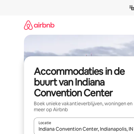
Ga
direct
naar
inhoud
Accommodaties in de
buurt van Indiana
Convention Center
Boek unieke vakantieverblijven, woningen en
meer op Airbnb
Locatie
Wanneer er resultaten beschikbaar zijn, maak je 