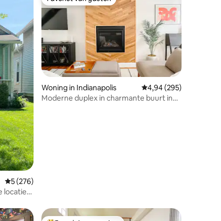
Favoriet van gasten
ecensies
Woning in Indianapolis
Gemiddelde beoordeling
4,94 (295)
Moderne duplex in charmante buurt in
het centrum
Gemiddelde beoordeling van 5 op 5, 276 recensies
5 (276)
 locatie