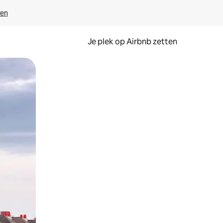
ven
Je plek op Airbnb zetten
en of swipen.