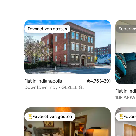
Favoriet van gasten
Superho
Favoriet van gasten
Superho
Flat in Indianapolis
Gemiddelde beoordeling
4,76 (439)
Downtown Indy - GEZELLIG
Flat in In
appartement - GRATIS|Parkeren
1BR APPAR
stad | LED
Favoriet van gasten
Favor
Topfavoriet van gasten
Topfavor