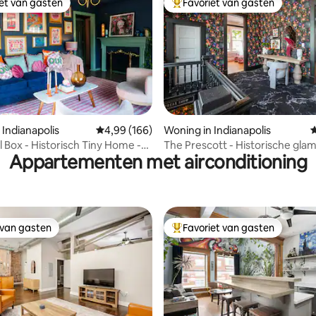
iet van gasten
Favoriet van gasten
iet van gasten
Topfavoriet van gasten
 van 4,96 op 5, 354 recensies
 Indianapolis
Gemiddelde beoordeling van 4,99 op 5, 166 r
4,99 (166)
Woning in Indianapolis
G
 Box - Historisch Tiny Home -
The Prescott - Historische gla
Appartementen met airconditioning
r het centrum
Gedurfde luxe
 van gasten
Favoriet van gasten
 van gasten
Topfavoriet van gasten