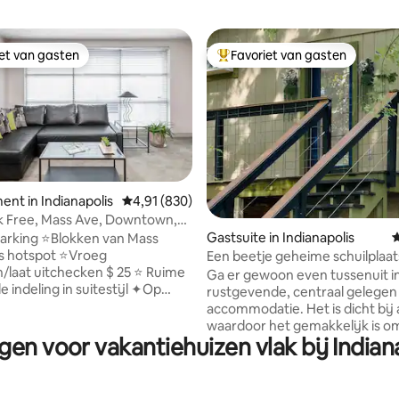
iet van gasten
Favoriet van gasten
iet van gasten
Topfavoriet van gasten
nt in Indianapolis
Gemiddelde beoordeling van 4,91 op 5, 830 r
4,91 (830)
 van 4,96 op 5, 214 recensies
bed
Gastsuite in Indianapolis
G
okken van Mass
otspot ⭐Vroeg
Een beetje geheime schuilplaat
/laat uitchecken $ 25 ⭐ Ruime
Ga er gewoon even tussenuit i
e indeling in suitestijl ✦Op
rustgevende, centraal gelegen
nd/korte rit naar de grote
accommodatie. Het is dicht bij a
aardigheden ✤ Schoon! ✤Best
waardoor het gemakkelijk is om
de verhuurders/we zijn lokaal!
gen voor vakantiehuizen vlak bij Indi
bezoek te plannen. Het is dicht bij de
el pad/wereldklasse 🛌 Eigen
luchthaven, sportevenementen
r/ kingsize bed 🛋 Queensize
centrum. Het is op de tweede
ng in suitestijl –
verdieping, maar gescheiden v