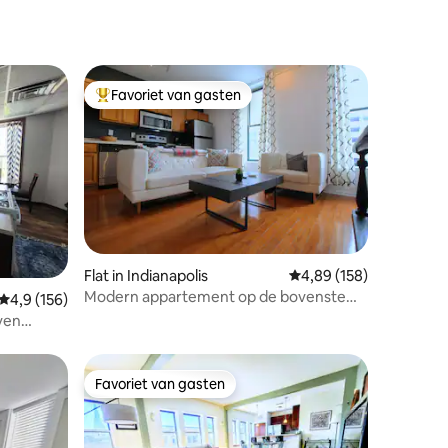
Favoriet van gasten
Topfavoriet van gasten
Flat in Indianapolis
Gemiddelde beoordeling
4,89 (158)
Modern appartement op de bovenste
ecensies
Gemiddelde beoordeling van 4,9 op 5, 156 recensies
4,9 (156)
verdieping met uitzicht op het State
ven
House
e
Favoriet van gasten
Favoriet van gasten