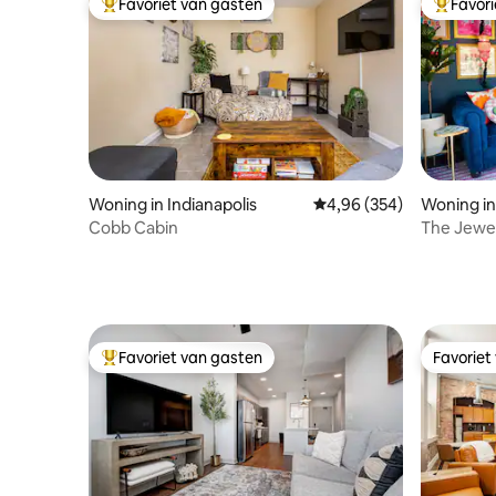
Favoriet van gasten
Favor
Topfavoriet van gasten
Topfavor
Woning in Indianapolis
Gemiddelde beoordeling
4,96 (354)
Woning in
Cobb Cabin
The Jewel
Loop naa
Favoriet van gasten
Favoriet
Topfavoriet van gasten
Favoriet