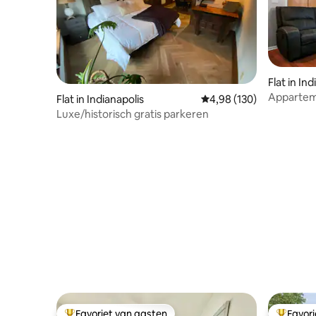
Flat in In
Appartem
Flat in Indianapolis
Gemiddelde beoordeling
4,98 (130)
in het ce
Luxe/historisch gratis parkeren
Favoriet van gasten
Favor