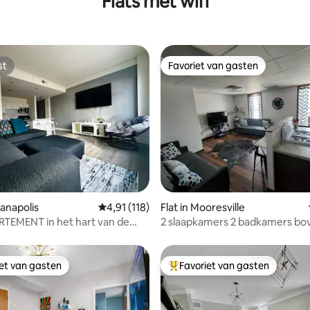
Flats met wifi
st
Favoriet van gasten
st
Favoriet van gasten
 van 4,76 op 5, 439 recensies
dianapolis
Gemiddelde beoordeling van 4,91 op 5, 118 r
4,91 (118)
Flat in Mooresville
TEMENT in het hart van de
2 slaapkamers 2 badkamers bo
-verlichting!
eenheid Downtown Mooresvill
iet van gasten
Favoriet van gasten
iet van gasten
Topfavoriet van gasten