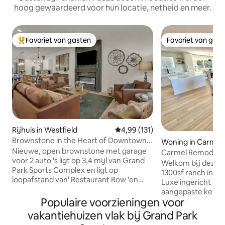
hoog gewaardeerd voor hun locatie, netheid en meer.
Favoriet van gasten
Favoriet van gas
Topfavoriet van gasten
Favoriet van gas
Rijhuis in Westfield
Gemiddelde beoordeling van 4,9
4,99 (131)
Brownstone in the Heart of Downtown
Woning in Carmel
Westfield!
Nieuwe, open brownstone met garage
ea
Carmel Remodel ne
voor 2 auto 's ligt op 3,4 mijl van Grand
Acres
Welkom bij deze 
Park Sports Complex en ligt op
1300sf ranch in he
loopafstand van' Restaurant Row 'en
Luxe ingericht met
Grand Junction Park. Met snelle
aangepaste keuke
toegang tot Hwy 31 & 32 ben je op
Populaire voorzieningen voor
traagschuimmatra
enkele minuten van winkelen bij Clay
en comfort. Geniet van je kopje koffie in
vakantiehuizen vlak bij Grand Park
Terrace, het centrum van Carmel of
de ochtend terwijl