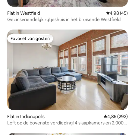
Flat in Westfield
Gemiddelde be
4,98 (45)
Gezinsvriendelijk rijtjeshuis in het bruisende Westfield
Favoriet van gasten
Favoriet van gasten
Flat in Indianapolis
Gemiddelde beo
4,85 (292)
Loft op de bovenste verdieping! 4 slaapkamers en 2.000
m ²