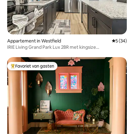
Appartement in Westfield
Gemiddelde
5 (34)
IRIE Living Grand Park Lux 2BR met kingsize
bed + fitnessruimte
Favoriet van gasten
Topfavoriet van gasten