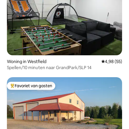
Woning in Westfield
Gemiddelde be
4,98 (55)
Spellen/10 minuten naar GrandPark/SLP 14
Favoriet van gasten
Topfavoriet van gasten