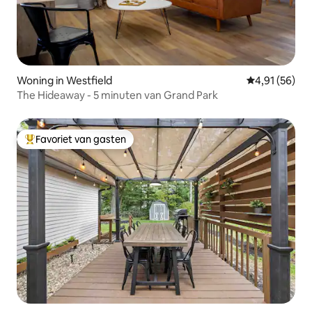
Woning in Westfield
Gemiddelde be
4,91 (56)
The Hideaway - 5 minuten van Grand Park
Favoriet van gasten
Topfavoriet van gasten