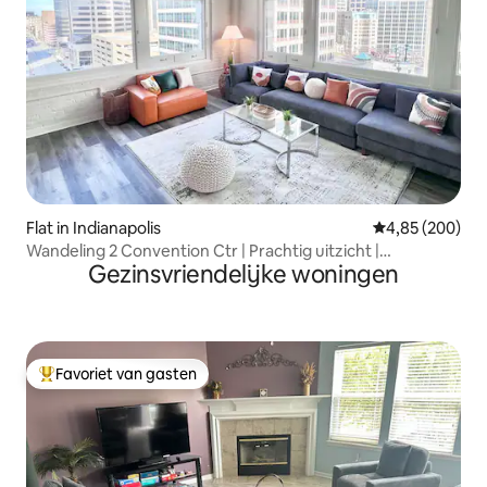
Flat in Indianapolis
Gemiddelde beo
4,85 (200)
Wandeling 2 Convention Ctr | Prachtig uitzicht |
Gezinsvriendelijke woningen
Penthouse
Favoriet van gasten
Topfavoriet van gasten