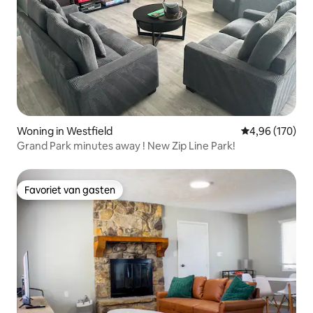
Woning in Westfield
Gemiddelde beo
4,96 (170)
Grand Park minutes away ! New Zip Line Park!
Favoriet van gasten
Favoriet van gasten