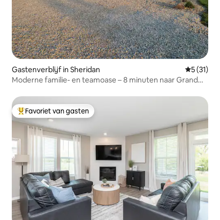
Gastenverblijf in Sheridan
Gemiddeld
5 (31)
Moderne familie- en teamoase – 8 minuten naar Grand
Park
Favoriet van gasten
Topfavoriet van gasten