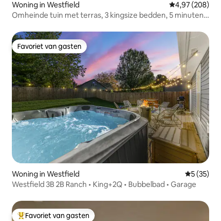
Woning in Westfield
Gemiddelde beo
4,97 (208)
Omheinde tuin met terras, 3 kingsize bedden, 5 minuten
Grand Park
Favoriet van gasten
Favoriet van gasten
Woning in Westfield
Gemiddelde
5 (35)
Westfield 3B 2B Ranch • King+2Q • Bubbelbad • Garage
Favoriet van gasten
Topfavoriet van gasten