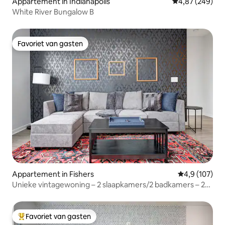
Appartement in Indianapolis
Gemiddelde beo
4,87 (249)
White River Bungalow B
Favoriet van gasten
Favoriet van gasten
Appartement in Fishers
Gemiddelde be
4,9 (107)
Unieke vintagewoning – 2 slaapkamers/2 badkamers – 2
kingsize bedden
Favoriet van gasten
Topfavoriet van gasten