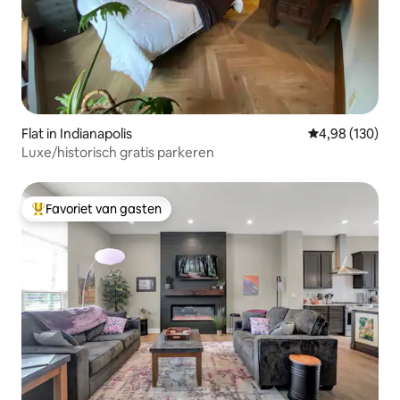
Flat in Indianapolis
Gemiddelde beo
4,98 (130)
Luxe/historisch gratis parkeren
Favoriet van gasten
Topfavoriet van gasten