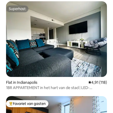
Superhost
Superhost
Flat in Indianapolis
Gemiddelde be
4,91 (118)
1BR APPARTEMENT in het hart van de stad | LED-
verlichting!
Favoriet van gasten
Topfavoriet van gasten