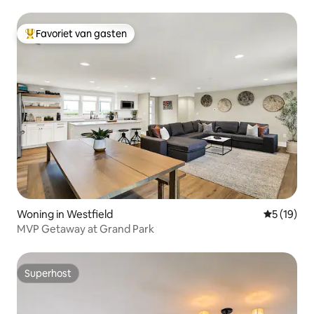
Favoriet van gasten
Topfavoriet van gasten
Woning in Westfield
Gemiddelde
5 (19)
MVP Getaway at Grand Park
Superhost
Superhost