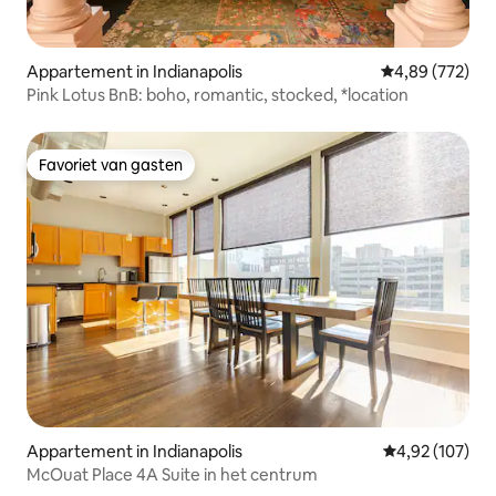
Appartement in Indianapolis
Gemiddelde beo
4,89 (772)
Pink Lotus BnB: boho, romantic, stocked, *location
Favoriet van gasten
Favoriet van gasten
Appartement in Indianapolis
Gemiddelde beo
4,92 (107)
McOuat Place 4A Suite in het centrum