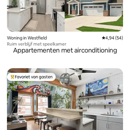
Woning in Westfield
Gemiddelde be
4,94 (54)
Ruim verblijf met speelkamer
Appartementen met airconditioning
Favoriet van gasten
Topfavoriet van gasten