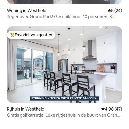
Woning in Westfield
Gemiddelde
5 (24)
Tegenover Grand Park! Geschikt voor 10 personen! 3
slaapkamers/2 badkamers/terras
Favoriet van gasten
Topfavoriet van gasten
Rijhuis in Westfield
Gemiddelde be
4,98 (47)
Gratis golfkarretje! Luxe rijtjeshuis in de buurt van Grand
Park