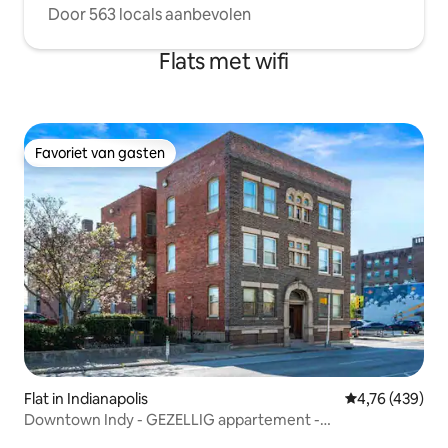
Door 563 locals aanbevolen
Flats met wifi
Favoriet van gasten
Favoriet van gasten
Flat in Indianapolis
Gemiddelde beo
4,76 (439)
Downtown Indy - GEZELLIG appartement -
GRATIS|Parkeren