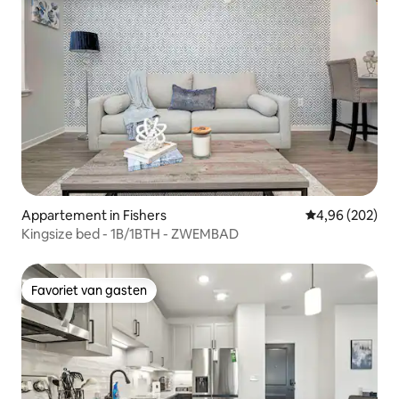
Appartement in Fishers
Gemiddelde beo
4,96 (202)
Kingsize bed - 1B/1BTH - ZWEMBAD
Favoriet van gasten
Favoriet van gasten