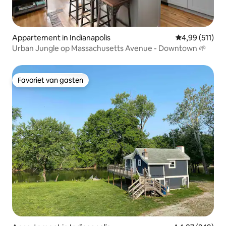
Appartement in Indianapolis
Gemiddelde beo
4,99 (511)
Urban Jungle op Massachusetts Avenue - Downtown 🌱
Favoriet van gasten
Favoriet van gasten