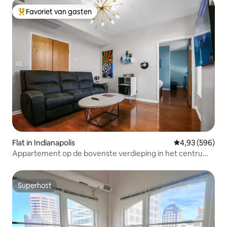
Favoriet van gasten
Topfavoriet van gasten
Flat in Indianapolis
Gemiddelde beo
4,93 (596)
Appartement op de bovenste verdieping in het centrum
van Indy • Kingsize bed
Superhost
Superhost