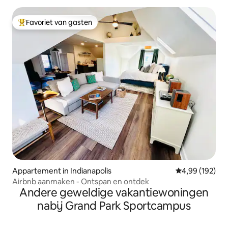
Favoriet van gasten
Topfavoriet van gasten
Appartement in Indianapolis
Gemiddelde beo
4,99 (192)
Airbnb aanmaken - Ontspan en ontdek
Andere geweldige vakantiewoningen
nabij Grand Park Sportcampus