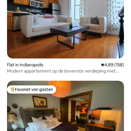
Flat in Indianapolis
Gemiddelde beo
4,89 (158)
Modern appartement op de bovenste verdieping met
uitzicht op het State House
Favoriet van gasten
Topfavoriet van gasten