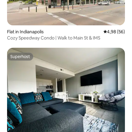
Flat in Indianapolis
Gemiddelde be
4,98 (56)
Cozy Speedway Condo | Walk to Main St & IMS
Superhost
Superhost