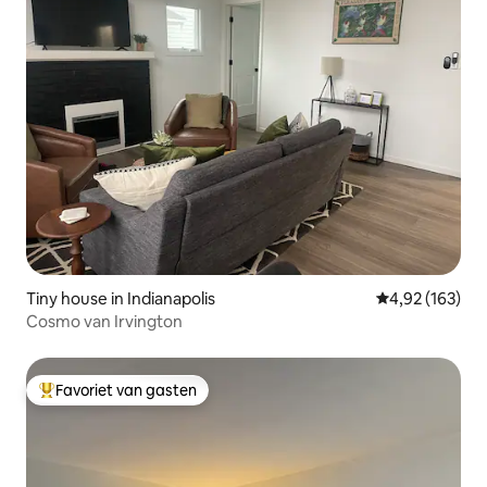
Tiny house in Indianapolis
Gemiddelde beo
4,92 (163)
Cosmo van Irvington
Favoriet van gasten
Topfavoriet van gasten