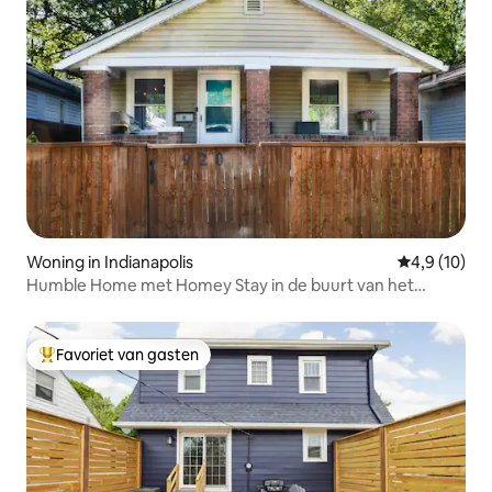
Woning in Indianapolis
Gemiddelde b
4,9 (10)
Humble Home met Homey Stay in de buurt van het
centrum en de snelweg
Favoriet van gasten
Topfavoriet van gasten