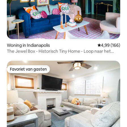
Woning in Indianapolis
Gemiddelde beo
4,99 (166)
The Jewel Box - Historisch Tiny Home - Loop naar het
centrum
Favoriet van gasten
Favoriet van gasten