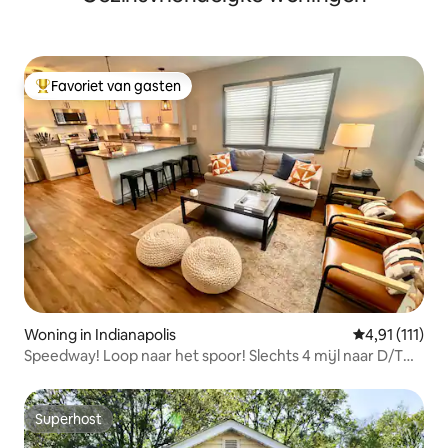
Favoriet van gasten
Topfavoriet van gasten
Woning in Indianapolis
Gemiddelde be
4,91 (111)
Speedway! Loop naar het spoor! Slechts 4 mijl naar D/T
INDY!
Superhost
Superhost