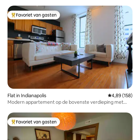
Mooresville
Favoriet van gasten
Topfavoriet van gasten
Flat in Indianapolis
Gemiddelde beo
4,89 (158)
Modern appartement op de bovenste verdieping met
uitzicht op het State House
Favoriet van gasten
Topfavoriet van gasten