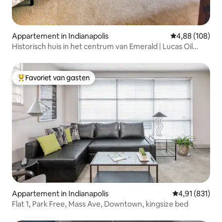
Appartement in Indianapolis
Gemiddelde beo
4,88 (108)
Historisch huis in het centrum van Emerald | Lucas Oil
Stadium
Favoriet van gasten
Topfavoriet van gasten
Appartement in Indianapolis
Gemiddelde beo
4,91 (831)
Flat 1, Park Free, Mass Ave, Downtown, kingsize bed