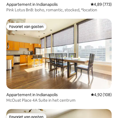
Appartement in Indianapolis
Gemiddelde beo
4,89 (773)
Pink Lotus BnB: boho, romantic, stocked, *location
Favoriet van gasten
Favoriet van gasten
Appartement in Indianapolis
Gemiddelde beo
4,92 (108)
McOuat Place 4A Suite in het centrum
Favoriet van gasten