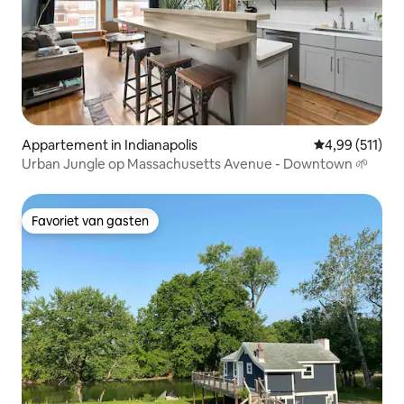
Appartement in Indianapolis
Gemiddelde beo
4,99 (511)
Urban Jungle op Massachusetts Avenue - Downtown 🌱
Favoriet van gasten
Favoriet van gasten