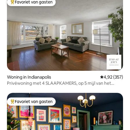
Favoriet van gasten
Topfavoriet van gasten
Woning in Indianapolis
Gemiddelde beo
4,92 (357)
Privéwoning met 4 SLAAPKAMERS, op 5 mijl van het
centrum #7
Favoriet van gasten
Topfavoriet van gasten