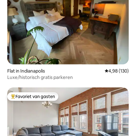
Flat in Indianapolis
Gemiddelde beo
4,98 (130)
Luxe/historisch gratis parkeren
Favoriet van gasten
Topfavoriet van gasten