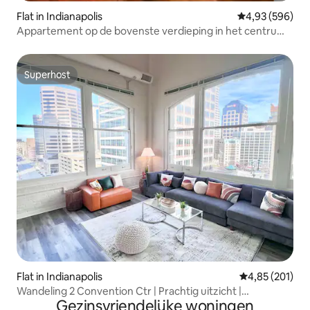
Flat in Indianapolis
Gemiddelde beo
4,93 (596)
Appartement op de bovenste verdieping in het centrum
van Indy • Kingsize bed
Superhost
Superhost
Flat in Indianapolis
Gemiddelde beo
4,85 (201)
Wandeling 2 Convention Ctr | Prachtig uitzicht |
Gezinsvriendelijke woningen
Penthouse