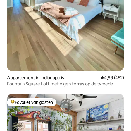
Appartement in Indianapolis
Gemiddelde beo
4,99 (452)
Fountain Square Loft met eigen terras op de tweede
verdieping
Favoriet van gasten
Topfavoriet van gasten