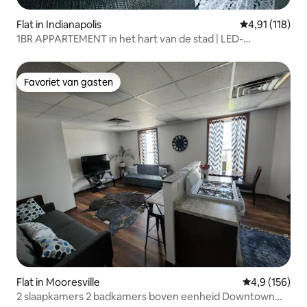
Flat in Indianapolis
Gemiddelde be
4,91 (118)
1BR APPARTEMENT in het hart van de stad | LED-
verlichting!
Favoriet van gasten
Favoriet van gasten
Flat in Mooresville
Gemiddelde be
4,9 (156)
2 slaapkamers 2 badkamers boven eenheid Downtown