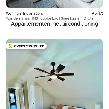
Woning in Indianapolis
Gemiddeld
5 (17)
Wandelen naar IMS | Bubbelbad | Speelkamer | Grote
Appartementen met airconditioning
achtertuin
Favoriet van gasten
Topfavoriet van gasten