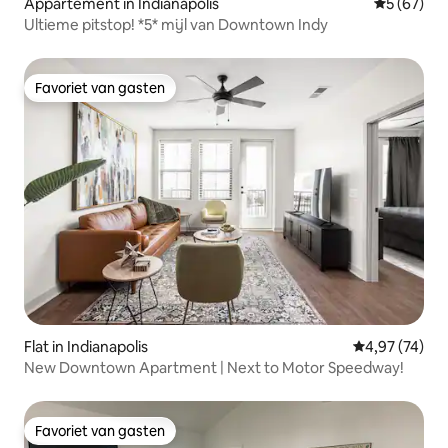
Appartement in Indianapolis
Gemiddelde
5 (67)
Ultieme pitstop! *5* mijl van Downtown Indy
Favoriet van gasten
Favoriet van gasten
Flat in Indianapolis
Gemiddelde be
4,97 (74)
New Downtown Apartment | Next to Motor Speedway!
Favoriet van gasten
Favoriet van gasten