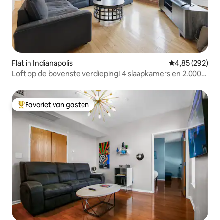
Flat in Indianapolis
Gemiddelde beo
4,85 (292)
Loft op de bovenste verdieping! 4 slaapkamers en 2.000
m ²
Favoriet van gasten
Topfavoriet van gasten