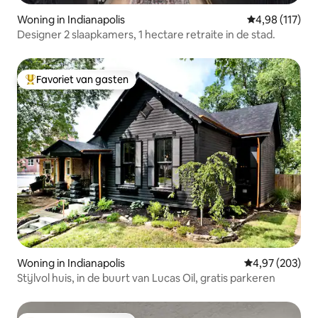
Woning in Indianapolis
Gemiddelde beo
4,98 (117)
Designer 2 slaapkamers, 1 hectare retraite in de stad.
Favoriet van gasten
Topfavoriet van gasten
Woning in Indianapolis
Gemiddelde beo
4,97 (203)
Stijlvol huis, in de buurt van Lucas Oil, gratis parkeren