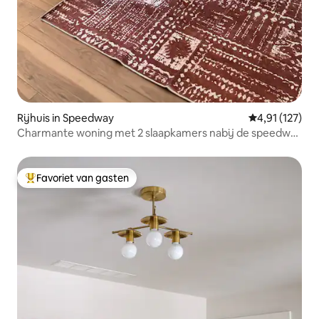
Rijhuis in Speedway
Gemiddelde be
4,91 (127)
Charmante woning met 2 slaapkamers nabij de speedway
/ Op wandelafstand van IMS en Main
Favoriet van gasten
Topfavoriet van gasten