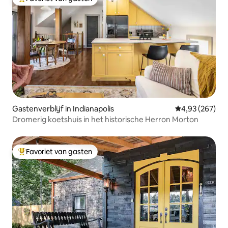
Topfavoriet van gasten
Gastenverblijf in Indianapolis
Gemiddelde beo
4,93 (267)
Dromerig koetshuis in het historische Herron Morton
Favoriet van gasten
Topfavoriet van gasten