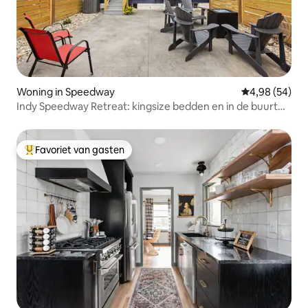
Woning in Speedway
Gemiddelde be
4,98 (54)
Indy Speedway Retreat: kingsize bedden en in de buurt
van het centrum
Favoriet van gasten
Topfavoriet van gasten