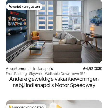
Favoriet van gasten
Favoriet van gasten
Appartement in Indianapolis
Gemiddelde beo
4,92 (305)
Free Parking · Skywalk · Walkable Downtown 1BR
Andere geweldige vakantiewoningen
nabij Indianapolis Motor Speedway
Favoriet van gasten