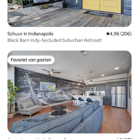
Schuur in Indianapolis
Gemiddelde beo
4,96 (206)
Black Barn Indy-Secluded Suburban Retreat!
Favoriet van gasten
Favoriet van gasten