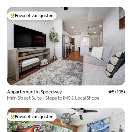
Favoriet van gasten
Topfavoriet van gasten
Appartement in Speedway
Gemiddelde 
5 (105)
Main Street Suite - Steps to IMS & Local Shops
Favoriet van gasten
Topfavoriet van gasten