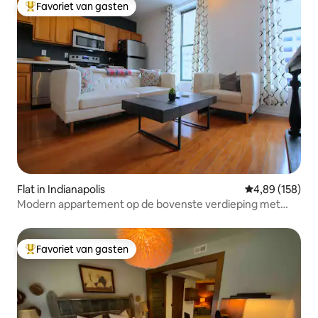
Favoriet van gasten
Topfavoriet van gasten
Flat in Indianapolis
Gemiddelde beo
4,89 (158)
Modern appartement op de bovenste verdieping met
uitzicht op het State House
Favoriet van gasten
Topfavoriet van gasten