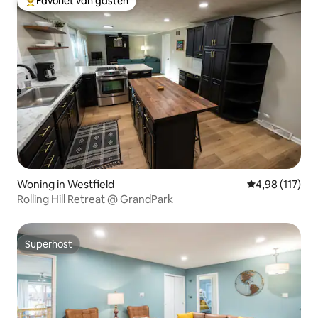
Favoriet van gasten
Topfavoriet van gasten
Woning in Westfield
Gemiddelde beo
4,98 (117)
Rolling Hill Retreat @ GrandPark
Superhost
Superhost