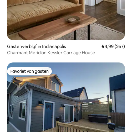
Gastenverblijf in Indianapolis
Gemiddelde beo
4,99 (267)
Charmant Meridian Kessler Carriage House
Favoriet van gasten
Favoriet van gasten