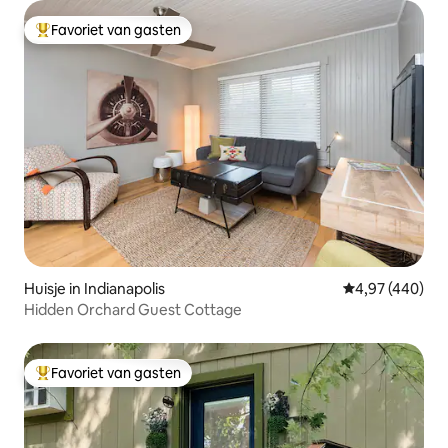
Favoriet van gasten
Topfavoriet van gasten
Huisje in Indianapolis
Gemiddelde beo
4,97 (440)
Hidden Orchard Guest Cottage
Favoriet van gasten
Topfavoriet van gasten