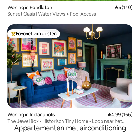
Woning in Pendleton
Gemiddelde 
5 (140)
Sunset Oasis | Water Views + Pool Access
Favoriet van gasten
Topfavoriet van gasten
Woning in Indianapolis
Gemiddelde beo
4,99 (166)
The Jewel Box - Historisch Tiny Home - Loop naar het
Appartementen met airconditioning
centrum