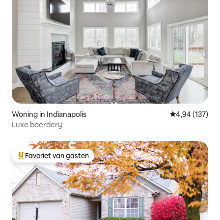
Woning in Indianapolis
Gemiddelde beo
4,94 (137)
Luxe boerderij
Favoriet van gasten
Topfavoriet van gasten