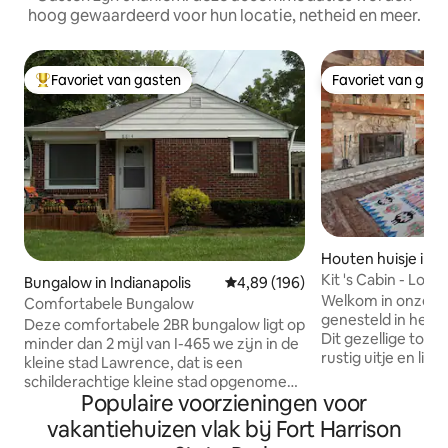
hoog gewaardeerd voor hun locatie, netheid en meer.
Favoriet van gasten
Favoriet van gas
Topfavoriet van gasten
Favoriet van gas
Houten huisje in I
Kit 's Cabin - Log 
Bungalow in Indianapolis
Gemiddelde beoordeling van 4,8
4,89 (196)
Indianapolis
Welkom in onze 150 jaa
Comfortabele Bungalow
genesteld in het ha
Deze comfortabele 2BR bungalow ligt op
Dit gezellige toev
minder dan 2 mijl van I-465 we zijn in de
rustig uitje en ligt
kleine stad Lawrence, dat is een
minuten afstand v
schilderachtige kleine stad opgenomen
gemakken en op s
Populaire voorzieningen voor
in Indianapolis Het is 1 mijl ten zuiden van
het centrum. Stap binnen en word
Historic Ft. Harrison State Park. 3
vakantiehuizen vlak bij Fort Harrison
begroet door de r
minuten naar ITT, het IU Medical Center,