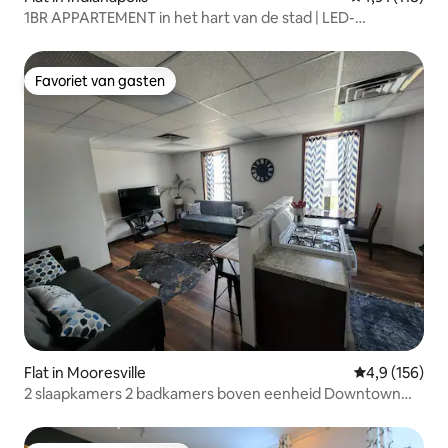
1BR APPARTEMENT in het hart van de stad | LED-
verlichting!
Favoriet van gasten
Favoriet van gasten
Flat in Mooresville
Gemiddelde be
4,9 (156)
2 slaapkamers 2 badkamers boven eenheid Downtown
Mooresville