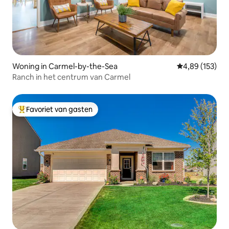
Woning in Carmel-by-the-Sea
Gemiddelde beo
4,89 (153)
Ranch in het centrum van Carmel
Favoriet van gasten
Topfavoriet van gasten