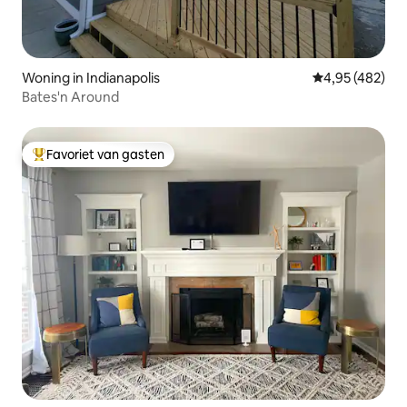
Woning in Indianapolis
Gemiddelde beo
4,95 (482)
Bates'n Around
Favoriet van gasten
Topfavoriet van gasten