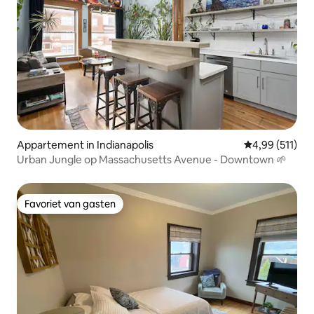
Appartement in Indianapolis
Gemiddelde beo
4,99 (511)
Urban Jungle op Massachusetts Avenue - Downtown 🌱
Favoriet van gasten
Favoriet van gasten