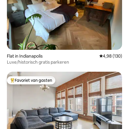
Flat in Indianapolis
Gemiddelde beo
4,98 (130)
Luxe/historisch gratis parkeren
Favoriet van gasten
Topfavoriet van gasten