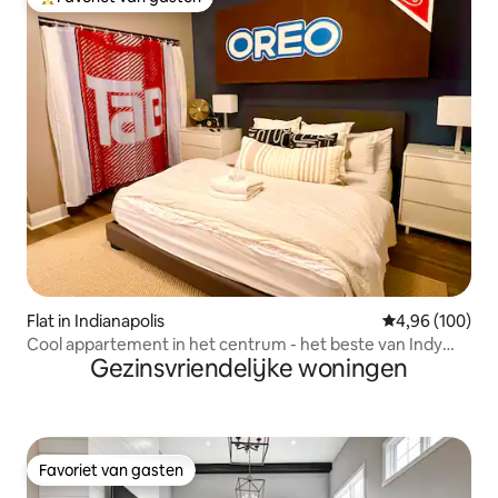
Topfavoriet van gasten
Flat in Indianapolis
Gemiddelde beo
4,96 (100)
Cool appartement in het centrum - het beste van Indy
Gezinsvriendelijke woningen
voor je deur!
Favoriet van gasten
Favoriet van gasten