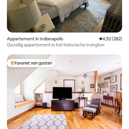
Appartement in Indianapolis
Gemiddelde beo
4,92 (282)
Gezellig appartement in het historische Irvington
Favoriet van gasten
Topfavoriet van gasten