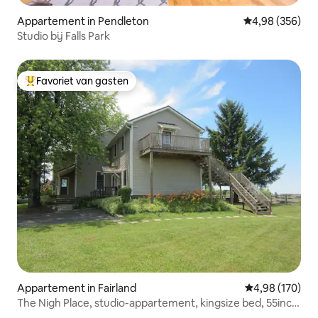
Appartement in Pendleton
Gemiddelde beo
4,98 (356)
Studio bij Falls Park
Favoriet van gasten
Topfavoriet van gasten
Appartement in Fairland
Gemiddelde beo
4,98 (170)
The Nigh Place, studio-appartement, kingsize bed, 55inch
tv