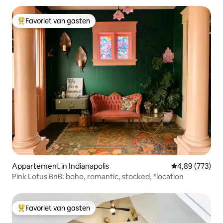
Favoriet van gasten
Topfavoriet van gasten
Appartement in Indianapolis
Gemiddelde beo
4,89 (773)
Pink Lotus BnB: boho, romantic, stocked, *location
Favoriet van gasten
Topfavoriet van gasten