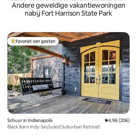
Andere geweldige vakantiewoningen
Stadium
nabij Fort Harrison State Park
Favoriet van gasten
Topfavoriet van gasten
Schuur in Indianapolis
Gemiddelde beo
4,96 (206)
Black Barn Indy-Secluded Suburban Retreat!