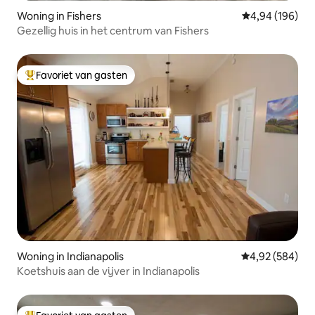
Woning in Fishers
Gemiddelde beo
4,94 (196)
Gezellig huis in het centrum van Fishers
Favoriet van gasten
Topfavoriet van gasten
Woning in Indianapolis
Gemiddelde beo
4,92 (584)
Koetshuis aan de vijver in Indianapolis