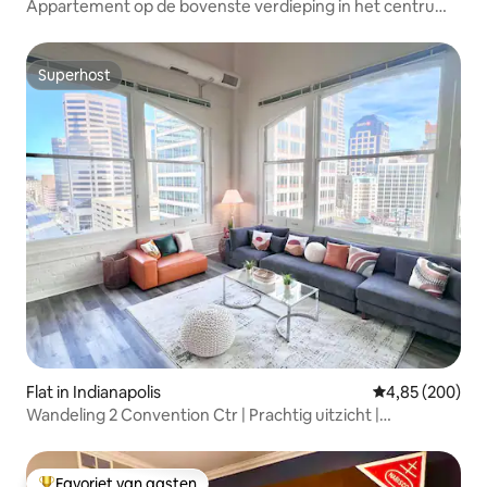
Appartement op de bovenste verdieping in het centrum
van Indy • Kingsize bed
Superhost
Superhost
Flat in Indianapolis
Gemiddelde beo
4,85 (200)
Wandeling 2 Convention Ctr | Prachtig uitzicht |
Penthouse
Favoriet van gasten