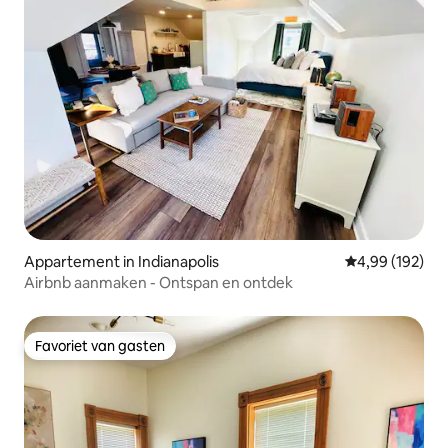
Appartement in Indianapolis
Gemiddelde beo
4,99 (192)
Airbnb aanmaken - Ontspan en ontdek
Favoriet van gasten
Favoriet van gasten