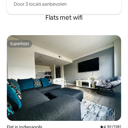
Door 3 locals aanbevolen
Flats met wifi
Superhost
Superhost
Flat in Indianapolis
Gemiddelde be
4,91 (118)