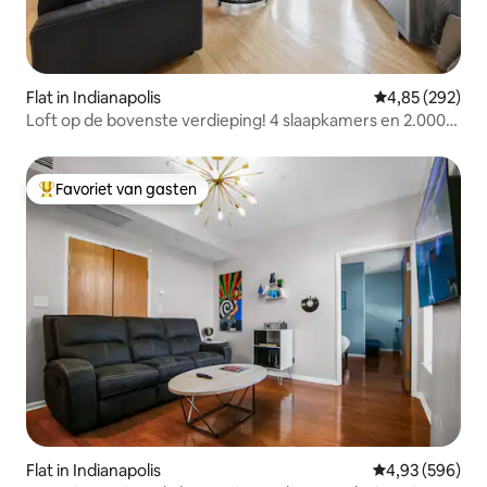
Flat in Indianapolis
Gemiddelde beo
4,85 (292)
Loft op de bovenste verdieping! 4 slaapkamers en 2.000
m ²
Favoriet van gasten
Topfavoriet van gasten
Flat in Indianapolis
Gemiddelde beo
4,93 (596)