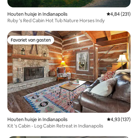
Houten huisje in Indianapolis
Gemiddelde beo
4,84 (231)
Ruby 's Red Cabin Hot Tub Nature Horses Indy
Favoriet van gasten
Favoriet van gasten
Houten huisje in Indianapolis
Gemiddelde beo
4,93 (137)
Kit 's Cabin - Log Cabin Retreat in Indianapolis