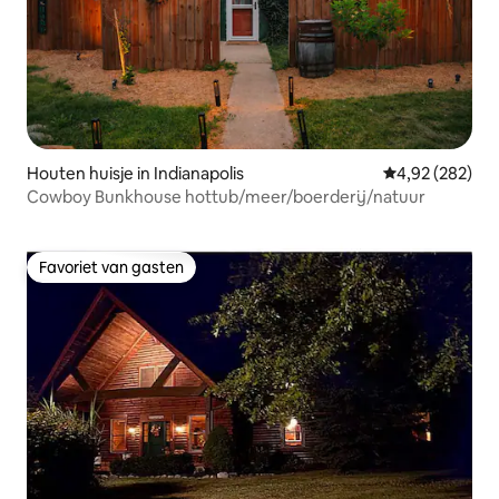
Houten huisje in Indianapolis
Gemiddelde beo
4,92 (282)
Cowboy Bunkhouse hottub/meer/boerderij/natuur
Favoriet van gasten
Favoriet van gasten