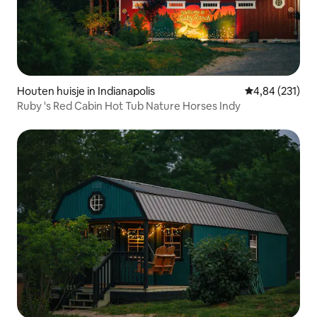
Houten huisje in Indianapolis
Gemiddelde beo
4,84 (231)
Ruby 's Red Cabin Hot Tub Nature Horses Indy