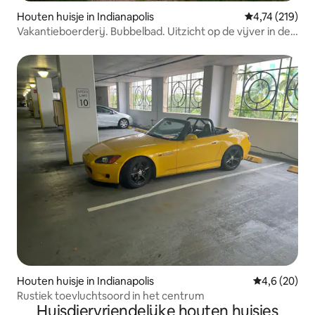
Houten huisje in Indianapolis
Gemiddelde beo
4,74 (219)
Vakantieboerderij. Bubbelbad. Uitzicht op de vijver in de
natuur in de buurt van dwntwn
Houten huisje in Indianapolis
Gemiddelde b
4,6 (20)
Rustiek toevluchtsoord in het centrum
Huisdiervriendelijke houten huisjes