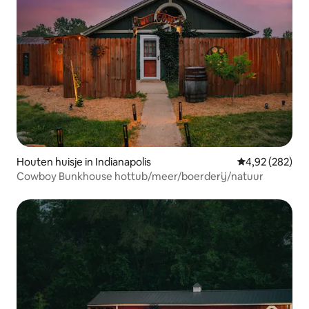
Houten huisje in Indianapolis
Gemiddelde beo
4,92 (282)
Cowboy Bunkhouse hottub/meer/boerderij/natuur