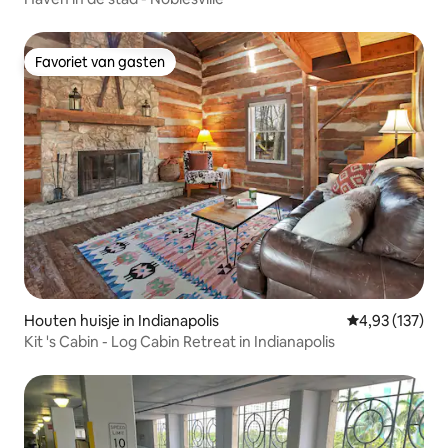
Favoriet van gasten
Favoriet van gasten
Houten huisje in Indianapolis
Gemiddelde beo
4,93 (137)
Kit 's Cabin - Log Cabin Retreat in Indianapolis