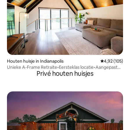
Houten huisje in Indianapolis
Gemiddelde beo
4,92 (105)
Unieke A-Frame Retraite•Eersteklas locatie•Aangepast
Privé houten huisjes
bad