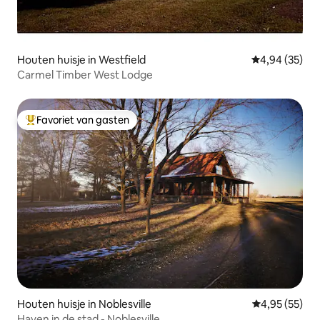
Houten huisje in Westfield
Gemiddelde be
4,94 (35)
Carmel Timber West Lodge
Favoriet van gasten
Topfavoriet van gasten
Houten huisje in Noblesville
Gemiddelde be
4,95 (55)
Haven in de stad - Noblesville