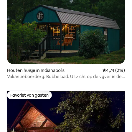
Houten huisje in Indianapolis
Gemiddelde beo
4,74 (219)
Vakantieboerderij. Bubbelbad. Uitzicht op de vijver in de
natuur in de buurt van dwntwn
Favoriet van gasten
Favoriet van gasten