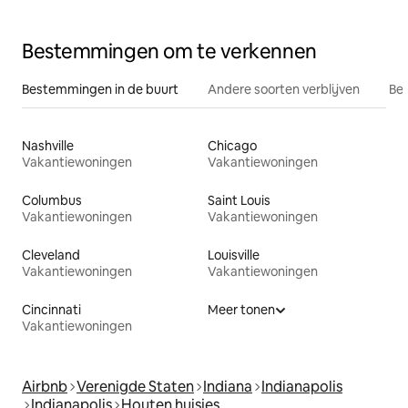
buurt
Bestemmingen om te verkennen
Bestemmingen in de buurt
Andere soorten verblijven
Bes
Nashville
Chicago
Vakantiewoningen
Vakantiewoningen
Columbus
Saint Louis
Vakantiewoningen
Vakantiewoningen
Cleveland
Louisville
Vakantiewoningen
Vakantiewoningen
Cincinnati
Meer tonen
Vakantiewoningen
Airbnb
Verenigde Staten
Indiana
Indianapolis
Indianapolis
Houten huisjes