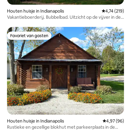
Houten huisje in Indianapolis
Gemiddelde beo
4,74 (219)
Vakantieboerderij. Bubbelbad. Uitzicht op de vijver in de
natuur in de buurt van dwntwn
Favoriet van gasten
Favoriet van gasten
Houten huisje in Indianapolis
Gemiddelde be
4,97 (96)
Rustieke en gezellige blokhut met parkeerplaats in de