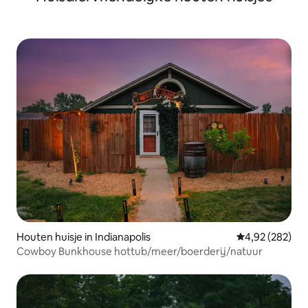
Houten huisje in Indianapolis
Gemiddelde beo
4,92 (282)
Cowboy Bunkhouse hottub/meer/boerderij/natuur