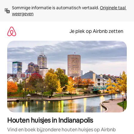
Ga
Sommige informatie is automatisch vertaald. 
Originele taal 
direct
weergeven
naar
inhoud
Je plek op Airbnb zetten
Houten huisjes in Indianapolis
Vind en boek bijzondere houten huisjes op Airbnb