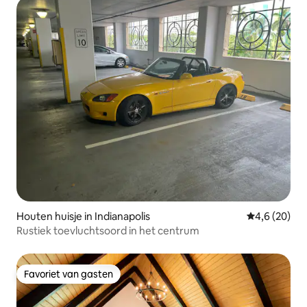
Houten huisje in Indianapolis
Gemiddelde b
4,6 (20)
Rustiek toevluchtsoord in het centrum
Favoriet van gasten
Favoriet van gasten