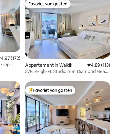
Favoriet van gasten
Favoriet van gasten
ecensies
emiddelde beoordeling van 4,97 op 5, 172 recensies
4,97 (172)
 • Op
Appartement in Waikiki
Gemiddelde beoordelin
4,89 (113)
37FL-High-FL Studio met Diamond Head
& Ocean Views
Favoriet van gasten
Topfavoriet van gasten