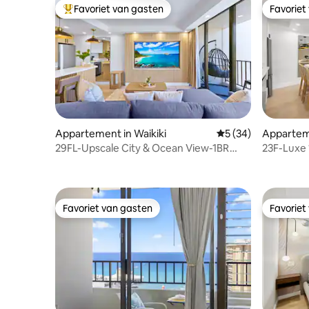
Favoriet van gasten
Favoriet
Topfavoriet van gasten
Favoriet
Appartement in Waikiki
Gemiddelde beoorde
5 (34)
Apparteme
29FL-Upscale City & Ocean View-1BR
23F-Luxe 
Condo met parkeerplaats
Gratis p
Favoriet van gasten
Favoriet
Favoriet van gasten
Favoriet