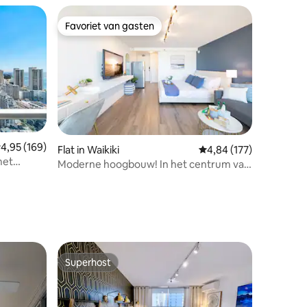
Favoriet van gasten
Favoriet van gasten
emiddelde beoordeling van 4,95 op 5, 169 recensies
4,95 (169)
Flat in Waikiki
Gemiddelde beoordeling
4,84 (177)
met
Moderne hoogbouw! In het centrum van
ecensies
ond Head
Waikiki Beach
Superhost
Superhost