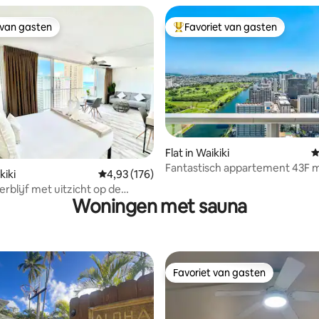
 van gasten
Favoriet van gasten
 van gasten
Topfavoriet van gasten
Flat in Waikiki
G
 van 4,93 op 5, 159 recensies
Fantastisch appartement 43F 
kiki
Gemiddelde beoordeling van 4,93 op 5, 176 r
4,93 (176)
uitzicht op de oceaan en Diam
erblijf met uitzicht op de
Woningen met sauna
p een steenworp afstand van
each
Favoriet van gasten
Favoriet van gasten