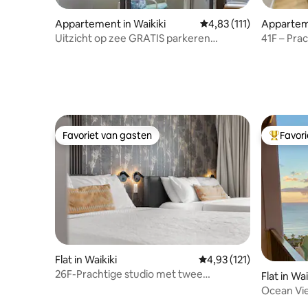
Appartement in Waikiki
Gemiddelde beoordeling
4,83 (111)
Apparteme
Uitzicht op zee GRATIS parkeren
41F – Pra
Kingsize bed Zwembad Gym PingPong
verdiepin
de stad
Favoriet van gasten
Favor
Favoriet van gasten
Topfavor
Flat in Waikiki
Gemiddelde beoordeling
4,93 (121)
26F-Prachtige studio met twee
Flat in Wai
queensize bedden-Waikiki Beach!
Ocean Vi
Gerenov