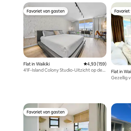
Favoriet van gasten
Favoriet
Favoriet van gasten
Favoriet
Flat in Waikiki
Gemiddelde beoordeling
4,93 (159)
41F-Island Colony Studio-Uitzicht op de
Flat in Wai
oceaan en de skyline van de stad
Gezellig v
oceaan o
Waikiki B
Favoriet van gasten
Favoriet van gasten