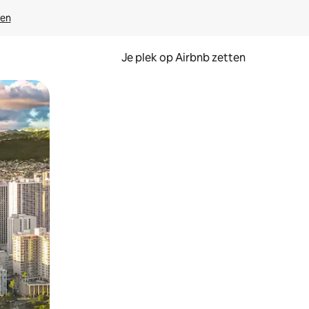
ven
Je plek op Airbnb zetten
en of swipen.