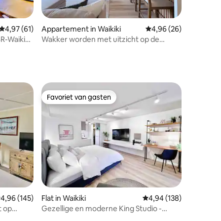
ecensies
Gemiddelde beoordeling van 4,97 op 5, 61 recensies
4,97 (61)
Appartement in Waikiki
Gemiddelde beoordelin
4,96 (26)
R-Waikiki
Wakker worden met uitzicht op de
oceaan! Appartement met 2 queensize
bedden en gratis parkeergelegenheid
Favoriet van gasten
Favoriet van gasten
ecensies
emiddelde beoordeling van 4,96 op 5, 145 recensies
4,96 (145)
Flat in Waikiki
Gemiddelde beoordeling
4,94 (138)
t op
Gezellige en moderne King Studio -
Nieuw gerenoveerd - Waikiki