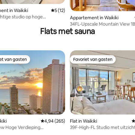
 van 4,83 op 5, 111 recensies
nt in Waikiki
Gemiddelde beoordeling van 5 op 5, 12 r
5 (12)
chtige studio op hoge
Appartement in Waikiki
g met uitzicht op de oceaan en
34FL-Upscale Mountain View 1B
Flats met sauna
met parkeerplaats
iet van gasten
Favoriet van gasten
iet van gasten
Favoriet van gasten
 van 4,93 op 5, 121 recensies
kiki
Gemiddelde beoordeling van 4,94 op 5, 265 r
4,94 (265)
Flat in Waikiki
G
ew Hoge Verdieping
39F-High-FL Studio met uitzich
eerd
Diamond Head en de oceaan!