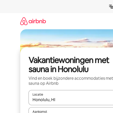
Ga
direct
naar
inhoud
Vakantiewoningen met
sauna in Honolulu
Vind en boek bijzondere accommodaties me
sauna op Airbnb
Locatie
Wanneer er resultaten beschikbaar zijn, maak je 
Aankomst