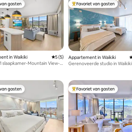
 van gasten
Favoriet van gasten
 van gasten
Topfavoriet van gasten
ling van 5 op 5, 34 recensies
nt in Waikiki
Gemiddelde beoordeling van 5 op 5, 5 r
5 (5)
Appartement in Waikiki
G
1 slaapkamer-Mountain View-
Gerenoveerde studio in Waikiki
arkeren met zwembad
loopafstand van het strand
 van gasten
Favoriet van gasten
 van gasten
Topfavoriet van gasten