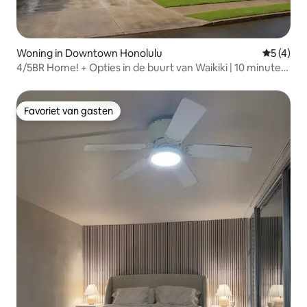
Woning in Downtown Honolulu
Gemiddeld
5 (4)
4/5BR Home! + Opties in de buurt van Waikiki | 10 minuten
rijden
Favoriet van gasten
Favoriet van gasten