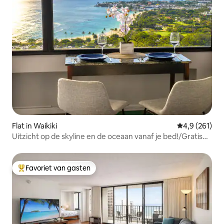
Flat in Waikiki
Gemiddelde be
4,9 (261)
Uitzicht op de skyline en de oceaan vanaf je bed!/Gratis
parkeren
Favoriet van gasten
Topfavoriet van gasten