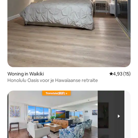
Woning in Waikiki
Gemiddelde be
4,93 (15)
Honolulu Oasis voor je Hawaïaanse retraite