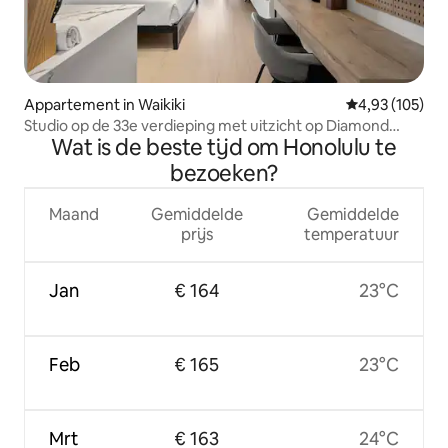
Appartement in Waikiki
Gemiddelde beo
4,93 (105)
Studio op de 33e verdieping met uitzicht op Diamond
Wat is de beste tijd om Honolulu te
Head en de oceaan
bezoeken?
Maand
Gemiddelde
Gemiddelde
prijs
temperatuur
Jan
€ 164
23°C
Feb
€ 165
23°C
Mrt
€ 163
24°C