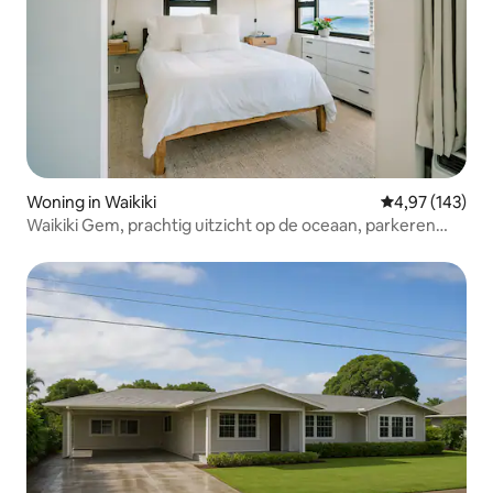
Woning in Waikiki
Gemiddelde beo
4,97 (143)
Waikiki Gem, prachtig uitzicht op de oceaan, parkeren
inbegrepen