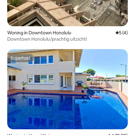
Woning in Downtown Honolulu
Gemiddeld
5 (4)
Downtown Honolulu/prachtig uitzicht!
Superhost
Superhost