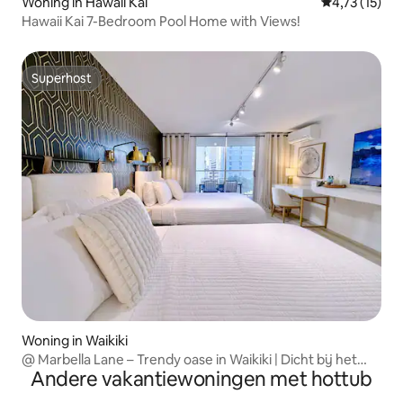
Woning in Hawaii Kai
Gemiddelde b
4,73 (15)
Hawaii Kai 7-Bedroom Pool Home with Views!
Superhost
Superhost
Woning in Waikiki
@ Marbella Lane – Trendy oase in Waikiki | Dicht bij het
Andere vakantiewoningen met hottub
strand