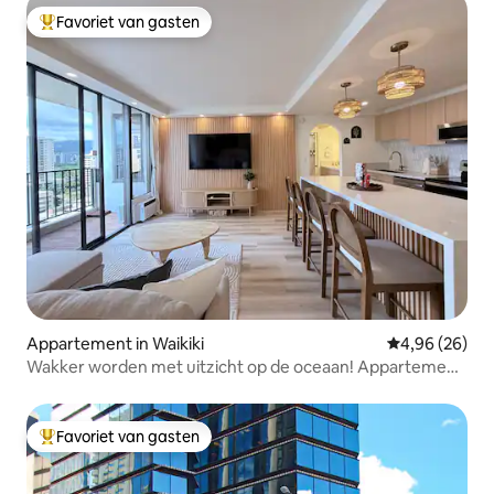
Favoriet van gasten
Topfavoriet van gasten
Appartement in Waikiki
Gemiddelde be
4,96 (26)
Wakker worden met uitzicht op de oceaan! Appartement
met 2 queensize bedden en gratis parkeergelegenheid
Favoriet van gasten
Topfavoriet van gasten