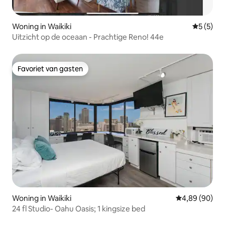
Woning in Waikiki
Gemiddeld
5 (5)
Uitzicht op de oceaan - Prachtige Reno! 44e
Favoriet van gasten
Favoriet van gasten
Woning in Waikiki
Gemiddelde be
4,89 (90)
24 fl Studio- Oahu Oasis; 1 kingsize bed