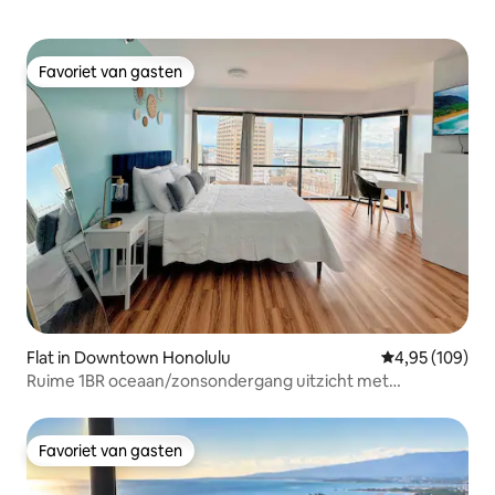
Favoriet van gasten
Favoriet van gasten
Flat in Downtown Honolulu
Gemiddelde beo
4,95 (109)
Ruime 1BR oceaan/zonsondergang uitzicht met
parkeerplaats
Favoriet van gasten
Favoriet van gasten