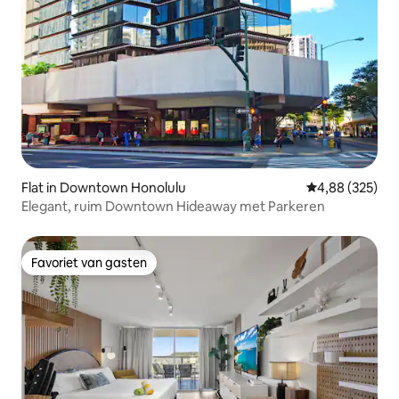
Flat in Downtown Honolulu
Gemiddelde beo
4,88 (325)
Elegant, ruim Downtown Hideaway met Parkeren
Favoriet van gasten
Favoriet van gasten