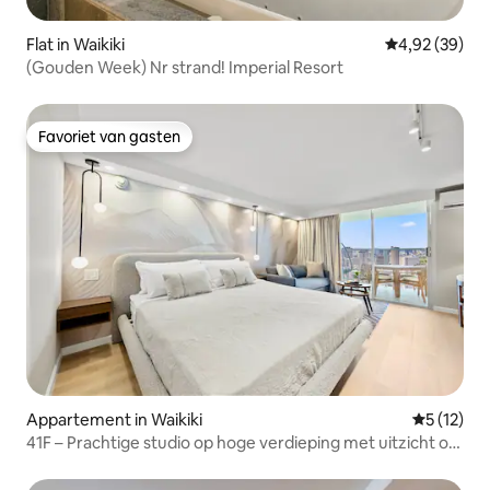
Flat in Waikiki
Gemiddelde be
4,92 (39)
(Gouden Week) Nr strand! Imperial Resort
Favoriet van gasten
Favoriet van gasten
Appartement in Waikiki
Gemiddeld
5 (12)
41F – Prachtige studio op hoge verdieping met uitzicht op
de oceaan en de stad