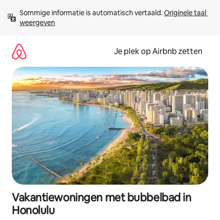
Ga
Sommige informatie is automatisch vertaald. 
Originele taal 
direct
weergeven
naar
inhoud
Je plek op Airbnb zetten
Vakantiewoningen met bubbelbad in
Honolulu