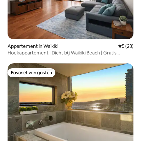
Appartement in Waikiki
Gemiddelde
5 (23)
Hoekappartement | Dicht bij Waikiki Beach | Gratis
parkeergelegenheid
Favoriet van gasten
Favoriet van gasten