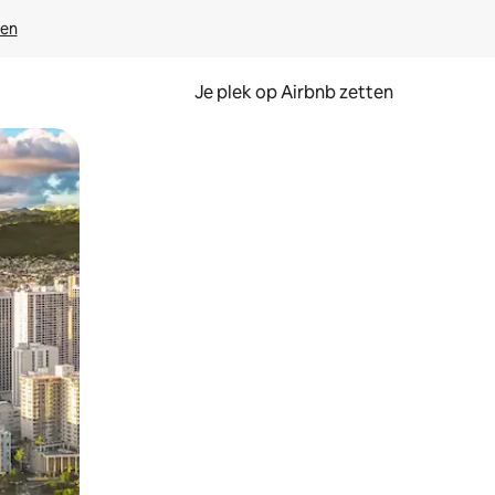
ven
Je plek op Airbnb zetten
en of swipen.