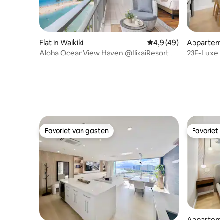
Flat in Waikiki
Gemiddelde beoordeli
4,9 (49)
Apparteme
Aloha OceanView Haven @IlikaiResort
23F-Luxe 
met parkeergelegenheid
Gratis p
Favoriet van gasten
Favoriet
Favoriet van gasten
Favoriet
Apparteme