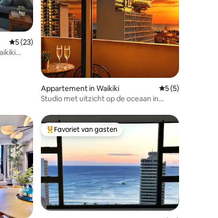
ecensies
Gemiddelde beoordeling van 5 op 5, 23 recensies
5 (23)
ikiki
heid
Appartement in Waikiki
Gemiddelde beoor
5 (5)
Studio met uitzicht op de oceaan in
Waikiki • GRATIS parkeren • Marine Surf
Favoriet van gasten
Topfavoriet van gasten
ecensies