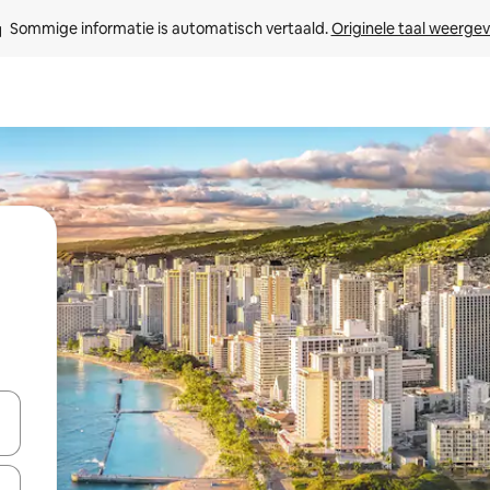
Sommige informatie is automatisch vertaald. 
Originele taal weerge
een keuze met je de pijltjestoetsen omhoog en omlaag, óf door te tikk