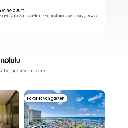
in de buurt
 Honolulu zijnHonolulu Zoo, Kailua Beach Park, en Ala
nolulu
tie, netheid en meer.
Appartem
Favoriet van gasten
Favor
Favoriet van gasten
Topfavo
Moderne u
Waikiki m
NIEUW! Wa
onlangs 
stijlvoll
ruime lan