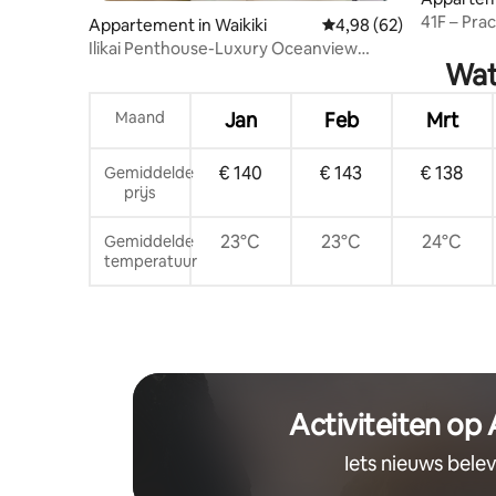
41F – Pra
Appartement in Waikiki
Gemiddelde beoordelin
4,98 (62)
verdiepin
Ilikai Penthouse-Luxury Oceanview
de stad
Wat
2BR/2BTH/Parking
Maand
Jan
Feb
Mrt
€ 140
€ 143
€ 138
Gemiddelde
prijs
23°C
23°C
24°C
Gemiddelde
temperatuur
Activiteiten op
Iets nieuws bele