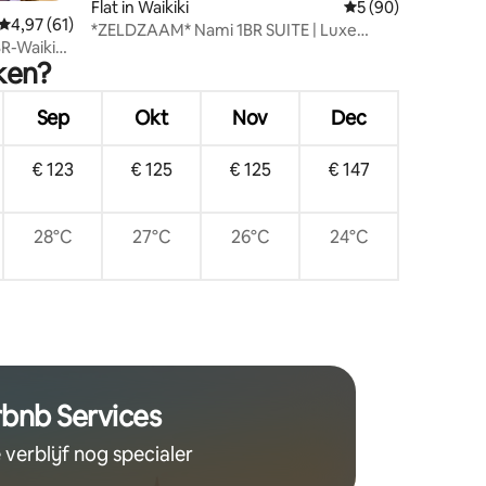
Flat in Waikiki
Gemiddelde beoorde
5 (90)
Gemiddelde beoordeling van 4,97 op 5, 61 recensies
4,97 (61)
*ZELDZAAM* Nami 1BR SUITE | Luxe
R-Waikiki
uitzicht op de oceaan
ken?
Sep
Okt
Nov
Dec
€ 123
€ 125
€ 125
€ 147
28°C
27°C
26°C
24°C
rbnb Services
 verblijf nog specialer