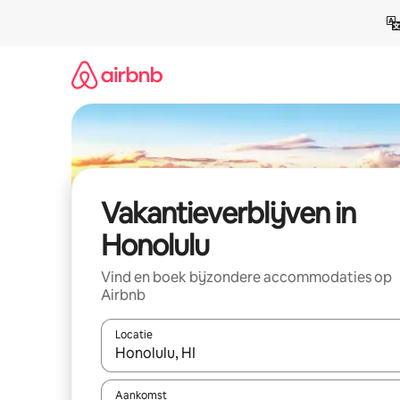
Ga
direct
naar
inhoud
Vakantieverblijven in
Honolulu
Vind en boek bijzondere accommodaties op
Airbnb
Locatie
Wanneer er resultaten beschikbaar zijn, maak je 
Aankomst