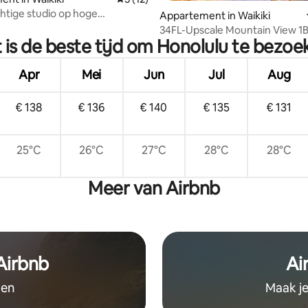
chtige studio op hoge
g van 4,98 op 5, 62 recensies
Appartement in Waikiki
g met uitzicht op de oceaan en
34FL-Upscale Mountain View 1B
 is de beste tijd om Honolulu te bezoe
met parkeerplaats
Apr
Mei
Jun
Jul
Aug
€ 138
€ 136
€ 140
€ 135
€ 131
25°C
26°C
27°C
28°C
28°C
Meer van Airbnb
 Airbnb
Ai
ven
Maak je