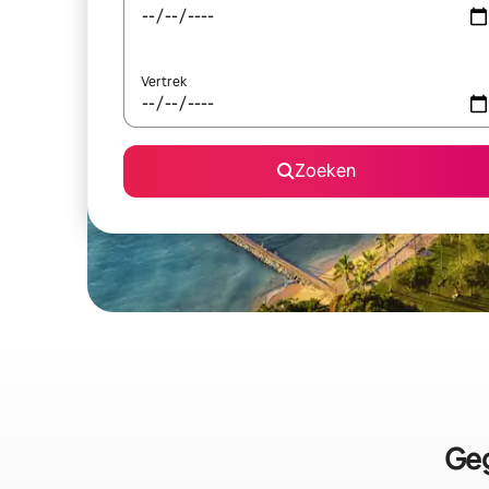
Vertrek
Zoeken
Geg