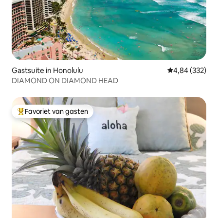
Gastsuite in Honolulu
Gemiddelde beo
4,84 (332)
DIAMOND ON DIAMOND HEAD
Favoriet van gasten
Topfavoriet van gasten