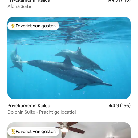
Aloha Suite
Favoriet van gasten
Topfavoriet van gasten
Privékamer in Kailua
Gemiddelde be
4,9 (166)
Dolphin Suite - Prachtige locatie!
Favoriet van gasten
Topfavoriet van gasten