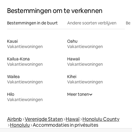
Bestemmingen om te verkennen
Bestemmingen in de buurt
Andere soorten verblijven
Bes
Kauai
Oahu
Vakantiewoningen
Vakantiewoningen
Kailua-Kona
Hawaii
Vakantiewoningen
Vakantiewoningen
Wailea
Kihei
Vakantiewoningen
Vakantiewoningen
Hilo
Meer tonen
Vakantiewoningen
Airbnb
Verenigde Staten
Hawaï
Honolulu County
Honolulu
Accommodaties in privésuites