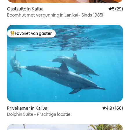
Gastsuite in Kailua
Gemiddelde
5 (29)
Boomhut met vergunning in Lanikai - Sinds 1985!
Favoriet van gasten
Topfavoriet van gasten
Privékamer in Kailua
Gemiddelde be
4,9 (166)
Dolphin Suite - Prachtige locatie!