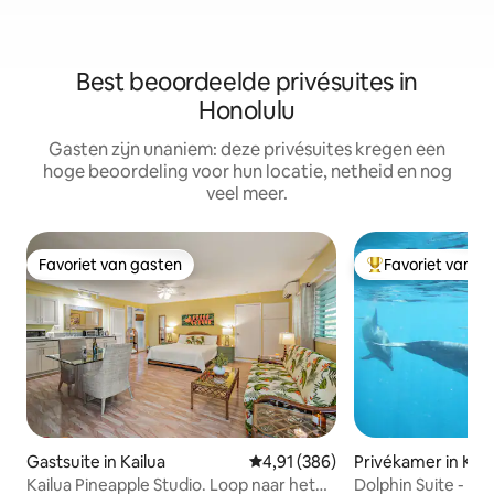
Best beoordeelde privésuites in
Honolulu
Gasten zijn unaniem: deze privésuites kregen een
hoge beoordeling voor hun locatie, netheid en nog
veel meer.
Favoriet van gasten
Favoriet van g
Favoriet van gasten
Topfavoriet van 
Gastsuite in Kailua
Gemiddelde beoordeling van 4,9
4,91 (386)
Privékamer in Kail
Kailua Pineapple Studio. Loop naar het
Dolphin Suite - Pra