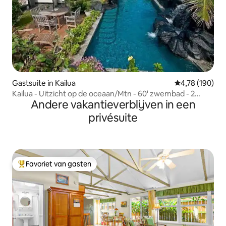
Gastsuite in Kailua
Gemiddelde beo
4,78 (190)
Kailua - Uitzicht op de oceaan/Mtn - 60' zwembad - 2
Andere vakantieverblijven in een
dekken
privésuite
Favoriet van gasten
Topfavoriet van gasten