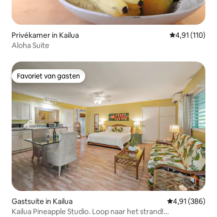
Privékamer in Kailua
Gemiddelde be
4,91 (110)
Aloha Suite
Favoriet van gasten
Favoriet van gasten
Gastsuite in Kailua
Gemiddelde beo
4,91 (386)
Kailua Pineapple Studio. Loop naar het strand!