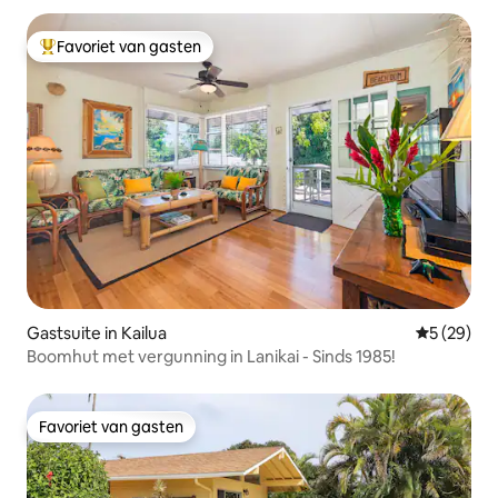
Favoriet van gasten
Topfavoriet van gasten
Gastsuite in Kailua
Gemiddelde
5 (29)
Boomhut met vergunning in Lanikai - Sinds 1985!
Favoriet van gasten
Favoriet van gasten