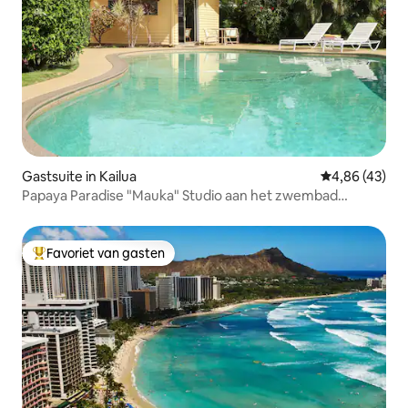
Gastsuite in Kailua
Gemiddelde be
4,86 (43)
Papaya Paradise "Mauka" Studio aan het zwembad
*Gelicentieerd*
Favoriet van gasten
Topfavoriet van gasten