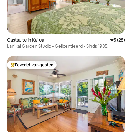
Gastsuite in Kailua
Gemiddelde
5 (28)
Lanikai Garden Studio - Gelicentieerd - Sinds 1985!
Favoriet van gasten
Topfavoriet van gasten