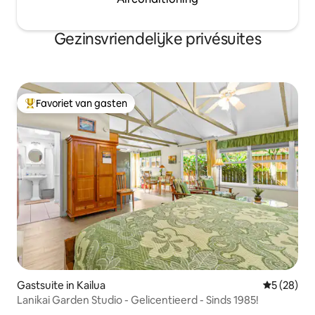
Gezinsvriendelijke privésuites
Favoriet van gasten
Topfavoriet van gasten
Gastsuite in Kailua
Gemiddelde
5 (28)
Lanikai Garden Studio - Gelicentieerd - Sinds 1985!