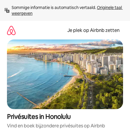
Ga
Sommige informatie is automatisch vertaald. 
Originele taal 
direct
weergeven
naar
inhoud
Je plek op Airbnb zetten
Privésuites in Honolulu
Vind en boek bijzondere privésuites op Airbnb