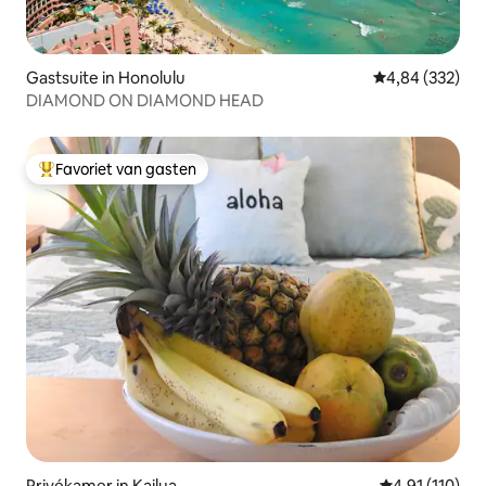
Gastsuite in Honolulu
Gemiddelde beo
4,84 (332)
DIAMOND ON DIAMOND HEAD
Favoriet van gasten
Topfavoriet van gasten
Privékamer in Kailua
Gemiddelde be
4,91 (110)