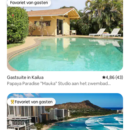
Favoriet van gasten
Favoriet van gasten
Gastsuite in Kailua
Gemiddelde be
4,86 (43)
Papaya Paradise "Mauka" Studio aan het zwembad
*Gelicentieerd*
Favoriet van gasten
Topfavoriet van gasten