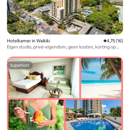
Hotelkamer in Waikiki
Gemiddelde b
4,75 (16)
Eigen studio, privé-eigendom, geen kosten, korting op
parkeerservice
Superhost
Superhost