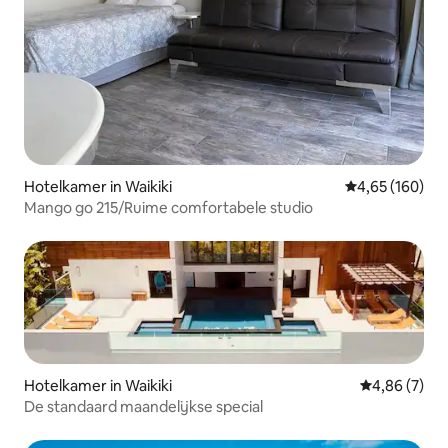
Hotelkamer in Waikiki
Gemiddelde beo
4,65 (160)
Mango go 215/Ruime comfortabele studio
Hotelkamer in Waikiki
Gemiddelde b
4,86 (7)
De standaard maandelijkse special