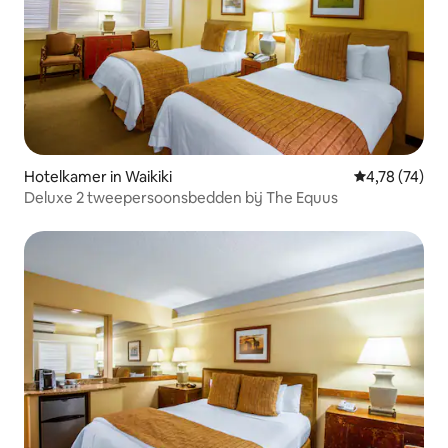
Hotelkamer in Waikiki
Gemiddelde be
4,78 (74)
Deluxe 2 tweepersoonsbedden bij The Equus