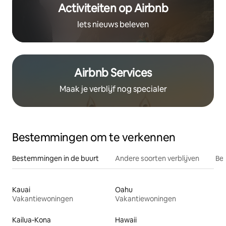
Activiteiten op Airbnb
Iets nieuws beleven
Airbnb Services
Maak je verblijf nog specialer
Bestemmingen om te verkennen
Bestemmingen in de buurt
Andere soorten verblijven
Bes
Kauai
Oahu
Vakantiewoningen
Vakantiewoningen
Kailua-Kona
Hawaii