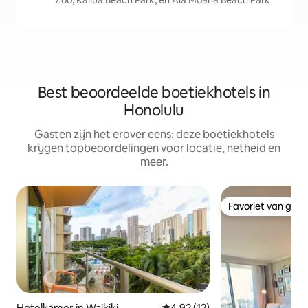
Zoo, Kailua Beach Park, en Ala Moana Beach Park
Best beoordeelde boetiekhotels in
Honolulu
Gasten zijn het erover eens: deze boetiekhotels
krijgen topbeoordelingen voor locatie, netheid en
meer.
Favoriet van gas
Favoriet van gas
Hotelkamer in Waikiki
Gemiddelde beoordeling van 4,
4,92 (12)