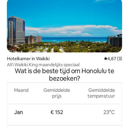
Hotelkamer in Waikiki
Gemiddelde b
4,67 (3)
Ali'i Waikiki King maandelijks speciaal
Wat is de beste tijd om Honolulu te
bezoeken?
Maand
Gemiddelde
Gemiddelde
prijs
temperatuur
Jan
€ 152
23°C