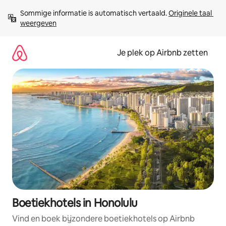
Ga
Sommige informatie is automatisch vertaald. 
Originele taal 
direct
weergeven
naar
inhoud
Je plek op Airbnb zetten
Boetiekhotels in Honolulu
Vind en boek bijzondere boetiekhotels op Airbnb