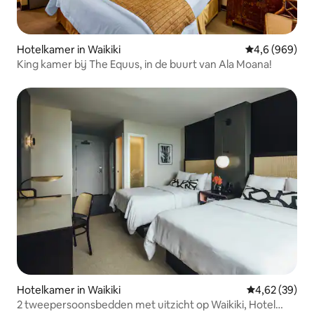
Hotelkamer in Waikiki
Gemiddelde be
4,6 (969)
King kamer bij The Equus, in de buurt van Ala Moana!
Hotelkamer in Waikiki
Gemiddelde be
4,62 (39)
2 tweepersoonsbedden met uitzicht op Waikiki, Hotel