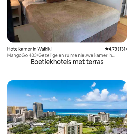
Hotelkamer in Waikiki
Gemiddelde be
4,73 (131)
MangoGo 403/Gezellige en ruime nieuwe kamer in
Boetiekhotels met terras
Waikiki