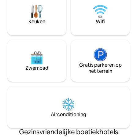
grills, wasserette
ramen zijn driedubb
stil. Bagage kan g
Vraag het aan de
Keuken
Wifi
receptie.
Gratis parkeren op
Zwembad
het terrein
Airconditioning
Gezinsvriendelijke boetiekhotels