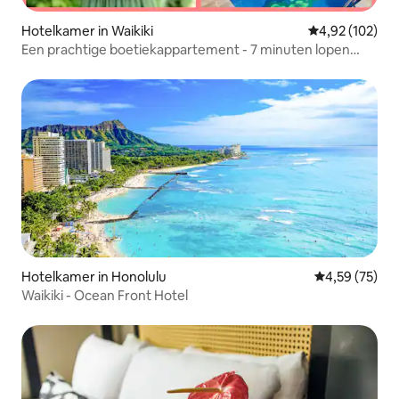
Hotelkamer in Waikiki
Gemiddelde beo
4,92 (102)
Een prachtige boetiekappartement - 7 minuten lopen
naar het strand!
Hotelkamer in Honolulu
Gemiddelde be
4,59 (75)
Waikiki - Ocean Front Hotel