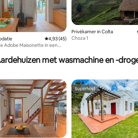
Privékamer in Colta
Choza 1
g van 4,83 op 5, 63 recensies
datie
Gemiddelde beoordeling van 4,93 op 5, 45 r
4,93 (45)
he Adobe Maisonette in een
e tuin
ardehuizen met wasmachine en -drog
st
Superhost
st
Superhost