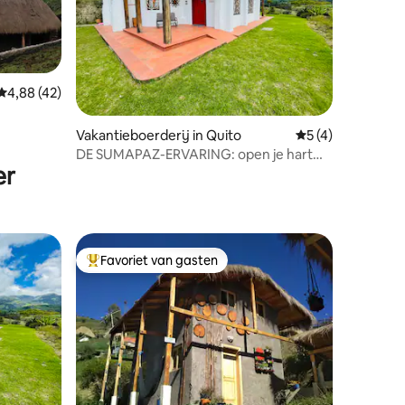
Gemiddelde beoordeling van 4,88 op 5, 42 recensies
4,88 (42)
ecensies
Vakantieboerderij in Quito
Gemiddelde beoor
5 (4)
DE SUMAPAZ-ERVARING: open je hart
er
voor de natuur!
Favoriet van gasten
Topfavoriet van gasten