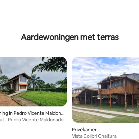
g van 4,93 op 5, 45 recensies
Aardewoningen met terras
ing in Pedro Vicente Maldona
t - Pedro Vicente Maldonado,
Privékamer
Vista Colibri Chaltura