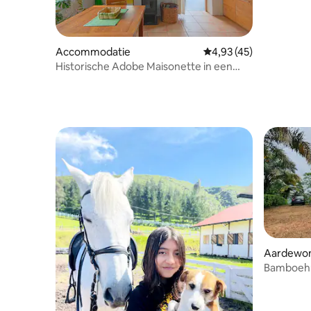
Accommodatie
Gemiddelde beoordelin
4,93 (45)
Historische Adobe Maisonette in een
weelderige tuin
Aardewon
do
Bamboehu
Ecuador