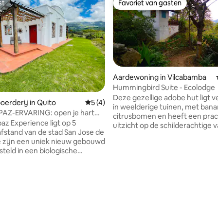
st
Favoriet van gasten
st
Favoriet van gasten
Aardewoning in Vilcabamba
Hummingbird Suite - Ecolodge
Deze gezellige adobe hut ligt 
ling van 5 op 5, 12 recensies
oerderij in Quito
Gemiddelde beoordeling van 5 op 5, 4 r
5 (4)
in weelderige tuinen, met ban
AZ-ERVARING: open je hart
citrusbomen en heeft een prac
atuur!
z Experience ligt op 5
uitzicht op de schilderachtige va
fstand van de stad San Jose de
waarin het zich bevindt, aan he
van de belangrijkste wandel- e
steld in een biologische
vogelpaden in Vilcabamba. De 
 17 hectare. Wil je de
een slaap-/woonkamer met ee
g verbreken, ontgiften en de
waar je kunt genieten van het
varen... niet verder zoeken!
panoramische uitzicht, de voge
is een mooie en ruime adobe-
geluiden van de natuur vanuit 
prachtig
comfort van je hangmat. De k
het hele jaar door biologisch
heeft een fornuis, oven, koelka
groenten en prachtige
blender, waterfilter en basisko