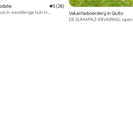
datie
Gemiddelde beoordeling van 5 op 5, 28 r
5 (28)
uis in weelderige tuin in
Vakantieboerderij in Quito
h Quito
DE SUMAPAZ-ERVARING: open j
voor de natuur!