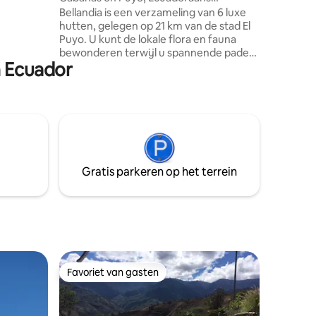
Amazone.
Bellandia is een verzameling van 6 luxe
hutten, gelegen op 21 km van de stad El
Puyo. U kunt de lokale flora en fauna
bewonderen terwijl u spannende paden
n Ecuador
bewandelt die door 30 hectare bewaard
gebleven gemengd tropisch regenwoud
lopen. Tijdens uw tour kunt u genieten
van overvloedige stromen van
natuurlijke bronnen, ontspannende
watervallen en een gezond natuurlijk
zwembad. De plek biedt
gemeenschappelijke ruimtes om
Gratis parkeren op het terrein
aangename ervaringen te delen, zoals:
keuken, eetkamer en barbecue.
Favoriet van gasten
Favoriet van gasten