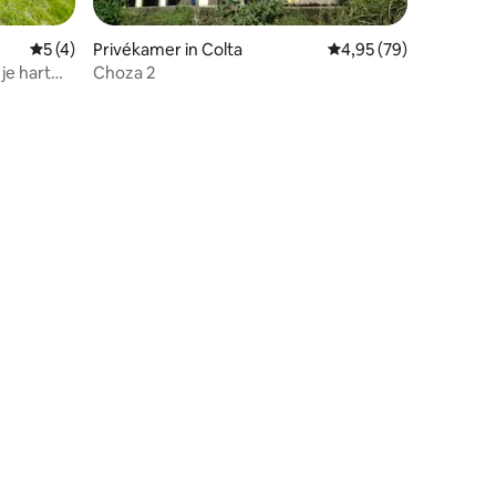
ecensies
Gemiddelde beoordeling van 5 op 5, 4 recensies
5 (4)
Privékamer in Colta
Gemiddelde beoordelin
4,95 (79)
e hart
Choza 2