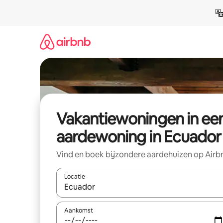
Ga
direct
naar
inhoud
Vakantiewoningen in ee
aardewoning in Ecuador
Vind en boek bijzondere aardehuizen op Airb
Locatie
Wanneer er resultaten beschikbaar zijn, maak je 
Aankomst