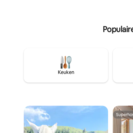
balans, de 7e Jhana pension is een
wandelin
comfortabele en mooie hut het meest
bevinden 
geschikt voor de eenzame reiziger die
internati
wenst om een rustige tijd door te
brengen in bezinning.
Populair
Keuken
Superho
Superho