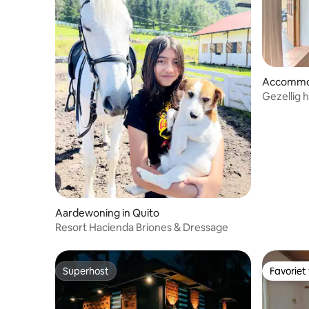
Accommo
Gezellig h
historisc
Aardewoning in Quito
Resort Hacienda Briones & Dressage
Superhost
Favoriet
Superhost
Favoriet