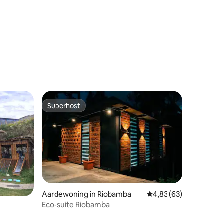
Superhost
Superhost
Aardewoning in Riobamba
Gemiddelde beoordelin
4,83 (63)
Eco-suite Riobamba