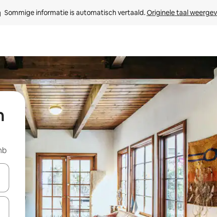
Sommige informatie is automatisch vertaald. 
Originele taal weerge
n
nb
een keuze met je de pijltjestoetsen omhoog en omlaag, óf door te tikk