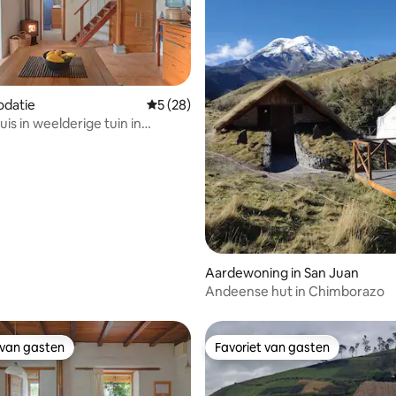
datie
Gemiddelde beoordeling van 5 op 5, 28 r
5 (28)
uis in weelderige tuin in
h Quito
Aardewoning in San Juan
Andeense hut in Chimborazo
 van gasten
Favoriet van gasten
 van gasten
Favoriet van gasten