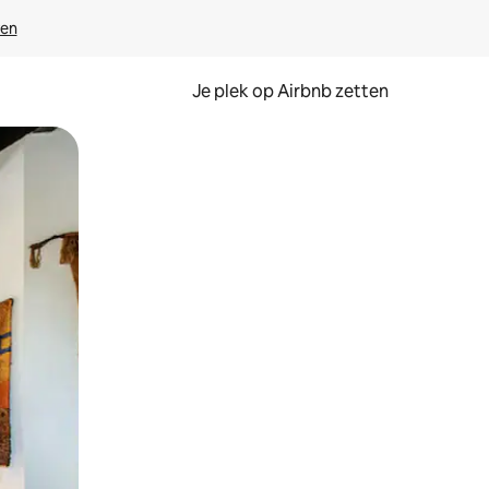
ven
Je plek op Airbnb zetten
en of swipen.