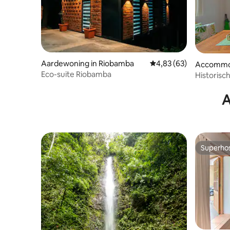
Aardewoning in Riobamba
Gemiddelde beoordelin
4,83 (63)
Accommo
Eco-suite Riobamba
Historisc
weelderig
A
Superho
Superho