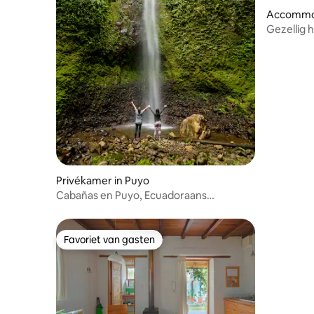
Accommo
Gezellig h
historisc
Privékamer in Puyo
Cabañas en Puyo, Ecuadoraans
Amazone.
Favoriet van gasten
Favoriet van gasten