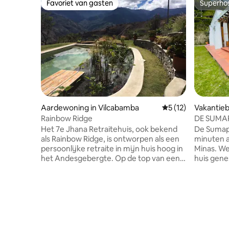
Favoriet van gasten
Superho
Favoriet van gasten
Superho
Aardewoning in Vilcabamba
Gemiddelde beoorde
5 (12)
Vakantieb
Rainbow Ridge
DE SUMAP
voor de n
Het 7e Jhana Retraitehuis, ook bekend
De Sumapa
als Rainbow Ridge, is ontworpen als een
minuten a
persoonlijke retraite in mijn huis hoog in
Minas. We zijn een uniek nieuw gebouwd
het Andesgebergte. Op de top van een
huis gene
bergkam met uitzicht op deze heilige
boerderij van
vallei, de thuisbasis van de pueblo van
verbindin
Vilcabamba , beschermd door de
natuur er
"Slapende Inca," bekend als Mandango,
Ons huis 
die de energieën van de heilige
constructie, gevuld met een 
mannelijke en vrouwelijke
uitzicht, 
vertegenwoordigt in harmonieuze
fruit en 