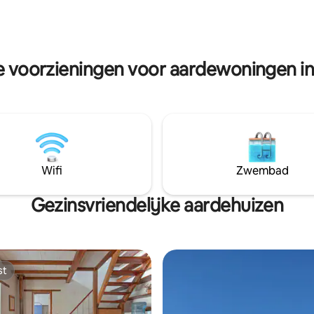
gen om van te genieten. We
ons op anderhalf uur van de
onale luchthaven van Quito.
e voorzieningen voor aardewoningen i
Wifi
Zwembad
Gezinsvriendelijke aardehuizen
st
st