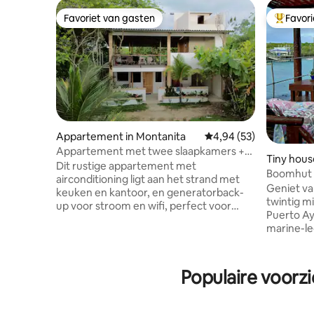
Favoriet van gasten
Favor
Favoriet van gasten
Topfavor
Appartement in Montanita
Gemiddelde beoordelin
4,94 (53)
Appartement met twee slaapkamers +
Tiny hous
privétoegang tot het strand
Dit rustige appartement met
Boomhut 
airconditioning ligt aan het strand met
Geniet van d
keuken en kantoor, en generatorback-
twintig m
up voor stroom en wifi, perfect voor
Puerto Ay
digitale nomaden. De eerste verdieping
marine-leg
is een openluchtruimte met bbq, tafels,
krabben, 
stoelen, hangmatten en een prachtig
reigers, 
uitzicht op de oceaan. Balkon op de
blauwvoet
Populaire voorz
derde verdieping om te zonnen.
ontspant 
Omheind pand met beveiligde
Een leven
parkeerplaats, een vuurplaats naast het
ontspanne
appartement en nog een op het strand.