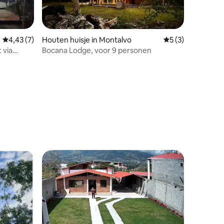
Gemiddelde beoordeling van 4,43 op 5, 7 recensies
4,43 (7)
Houten huisje in Montalvo
Gemiddelde beoor
5 (3)
 via
Bocana Lodge, voor 9 personen
ecensies