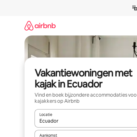
Ga
direct
naar
inhoud
Vakantiewoningen met
kajak in Ecuador
Vind en boek bijzondere accommodaties voo
kajakkers op Airbnb
Locatie
Wanneer er resultaten beschikbaar zijn, maak je 
Aankomst