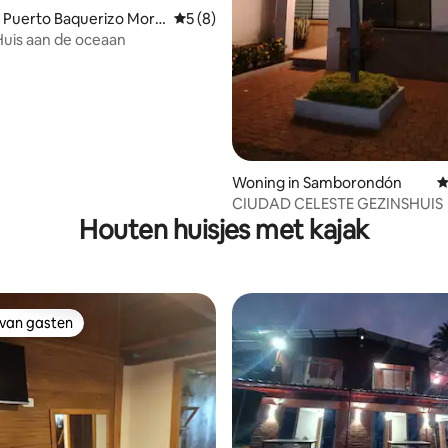
g van 4,88 op 5, 40 recensies
 Puerto Baquerizo More
Gemiddelde beoordeling van 5 op 5, 8 r
5 (8)
 Huis aan de oceaan
Woning in Samborondón
G
CIUDAD CELESTE GEZINSHUIS
Houten huisjes met kajak
 van gasten
 van gasten