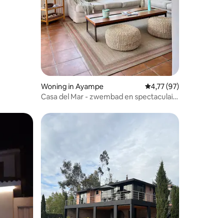
Woning in Ayampe
Gemiddelde beoordeli
4,77 (97)
Casa del Mar - zwembad en spectaculair
uitzicht op zee