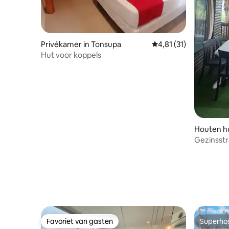
Privékamer in Tonsupa
Gemiddelde beoordelin
4,81 (31)
Hut voor koppels
Houten hu
Gezinsstr
Cojimies
Favoriet van gasten
Superho
Favoriet van gasten
Superho