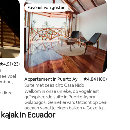
Rijhuis i
Favoriet van gasten
Favor
Favoriet van gasten
Topfavo
Gezinsva
eilanden,
This uni
oceaan
high-tec
comfort. 
features 
generous 
area with
a large desk. (Second Fl
stateroom
conditio
Gemiddelde beoordeling van 4,91 op 5, 23 recensies
4,91 (23)
ecensies
clean, ea
e
(Third Fl
zee voel
breathta
Appartement in Puerto Ayo
Gemiddelde beoordeling
4,84 (180)
bamboe,
ample se
ra
Suite met zeezicht: Casa Nido
perfect 
Welkom in onze unieke, op vogelnest
n direct
geïnspireerde suite in Puerto Ayora,
 van de
Galapagos. Geniet ervan: Uitzicht op de๏
re zand
oceaan vanaf je eigen balkon ๏ Gezellig
d met
kajak in Ecuador
hangbed voor ultieme ontspanning ๏
atuurlijk
Artistieke boomtrap ๏ Volledig
dden
uitgeruste keuken ๏ Snelle wifi (120
en.
Mbps) en werkruimte ๏ Geventileerde