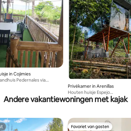
g van 4,81 op 5, 31 recensies
isje in Cojimies
andhuis Pedernales via
Privékamer in Arenillas
Houten huisje Espejo
Andere vakantiewoningen met kajak
Tahuin_sport_ecolodge
st
Favoriet van gasten
st
Favoriet van gasten