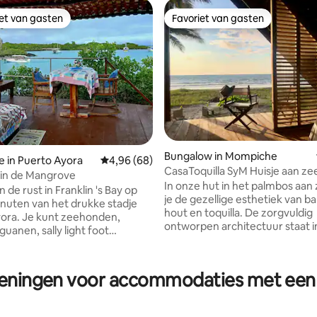
iet van gasten
Favoriet van gasten
iet van gasten
Favoriet van gasten
g van 4,94 op 5, 53 recensies
Bungalow in Mompiche
e in Puerto Ayora
Gemiddelde beoordeling van 4,96 op 5, 68 r
4,96 (68)
CasaToquilla SyM Huisje aan ze
in de Mangrove
In onze hut in het palmbos aan 
e rust in Franklin 's Bay op
je de gezellige esthetiek van 
inuten van het drukke stadje
hout en toquilla. De zorgvuldig
ora. Je kunt zeehonden,
ontworpen architectuur staat i
uanen, sally light foot
contact met de natuur. Geniet
lavagereons, grote blauwe
transparante zee en het helde
pelikanen, schildpadden,
van het brede strand omzoom
bedden zien terwijl je
ieningen voor accommodaties met een 
palmbomen. Het eiland is een n
op het terras van de boomhut.
toevluchtsoord waar schildpa
sversterkende plek om te
nestelen en walvissen aankom
n, schrijven, lezen ,