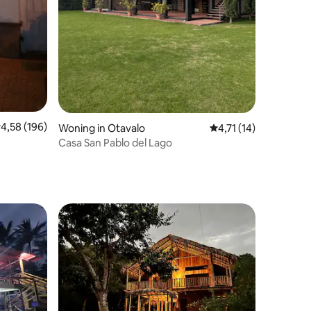
ecensies
emiddelde beoordeling van 4,58 op 5, 196 recensies
4,58 (196)
Woning in Otavalo
Gemiddelde beoordeli
4,71 (14)
Casa San Pablo del Lago