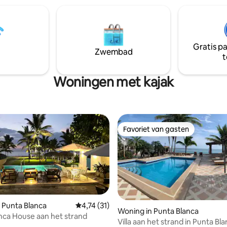
Ontkoppel je van de routine in 
en, opladen, zwemmen, yoga
van het eiland, peddel door de
ote terras, genieten van
mangroven, vis of maak boott
t. Luister naar de
naar de nabijgelegen eilanden 
de muziek van de zee terwijl
walvissen kijken.
t. Franklin , bouwde de
Gratis p
Zwembad
.
t
Woningen met kajak
Favoriet van gasten
Favoriet van gasten
 Punta Blanca
Gemiddelde beoordeling van 4,74 op 5, 31 r
4,74 (31)
Woning in Punta Blanca
nca House aan het strand
Villa aan het strand in Punta Bl