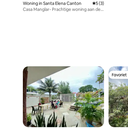
Woning in Santa Elena Canton
Gemiddelde beoord
5 (3)
Casa Manglar- Prachtige woning aan de
rivier/strand
Favoriet
Favoriet