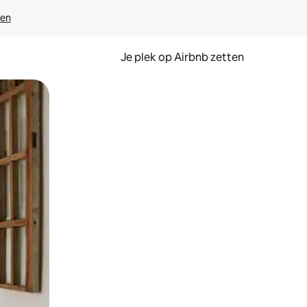
ven
Je plek op Airbnb zetten
en of swipen.