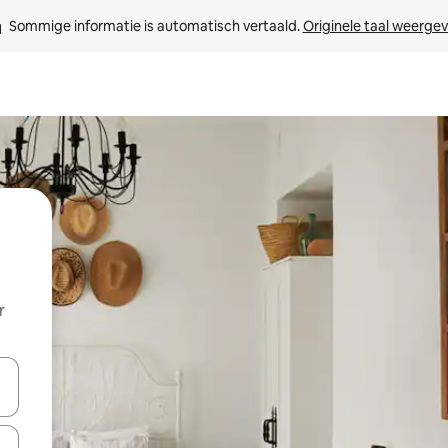
Sommige informatie is automatisch vertaald. 
Originele taal weerge
r
een keuze met je de pijltjestoetsen omhoog en omlaag, óf door te tikk