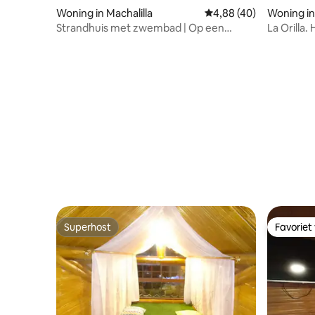
Woning in Machalilla
Gemiddelde beoordelin
4,88 (40)
Woning in
no
Strandhuis met zwembad | Op een
La Orilla.
steenworp afstand van Los Frailes
Superhost
Favoriet
Superhost
Favoriet