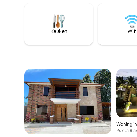
schilder
5 minuten lopen naar de restaurants van
doen op het gr
Manglaralto en 15 minuten lopen op het
elk momen
strand naar het nachtleven van
rustgeven
Montanita
je dommel
Keuken
Wifi
boomhut
Woning in
Punta Bla