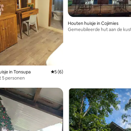
Houten huisje in Cojimies
Gemeubileerde hut aan de kust
Cojimies
isje in Tonsupa
Gemiddelde beoordeling van 5 op 5, 6 r
5 (6)
t 5 personen