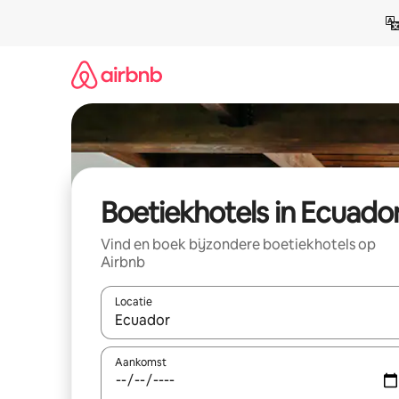
Ga
direct
naar
inhoud
Boetiekhotels in Ecuado
Vind en boek bijzondere boetiekhotels op
Airbnb
Locatie
Wanneer er resultaten beschikbaar zijn, maak je 
Aankomst