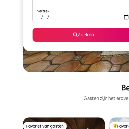
Vertrek
Zoeken
Be
Gasten zijn het erove
Favoriet van gasten
Favor
Favoriet van gasten
Topfavor