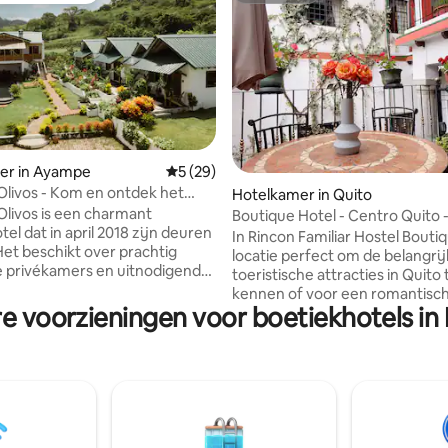
 van 4,92 op 5, 138 recensies
er in Ayampe
Gemiddelde beoordeling van 5 op 5, 29 r
5 (29)
s Olivos - Kom en ontdek het
Hotelkamer in Quito
 Olivos is een charmant
Boutique Hotel - Centro Quito 
el dat in april 2018 zijn deuren
Eenpersoonskamer
In Rincon Familiar Hostel Boutiq
et beschikt over prachtig
locatie perfect om de belangri
e privékamers en uitnodigende
toeristische attracties in Quito 
ruimtes, die modern comfort
kennen of voor een romantisc
n met rustieke elegantie en
re voorzieningen voor boetiekhotels in
Eenpersoonskamer met privé 
e architectonische flair. Op
en warm water en uitzicht. Am
rie minuten wandelen van het
ontbijt tegen extra kosten ($ 3
n je gemakkelijk de
stuk) Toegang tot terrassen me
en rivier en het Colibrí-pad
op de Panecillo. Het beschikt over led-tv
n, of gewoon ontspannen in de
met internationale zenders,
 tuin en ontspannen bij het
handdoeken, WIFI. Het zal zeer
mbad. Villas Los Olivos is echt
comfortabel en veilig voelen. We bieden