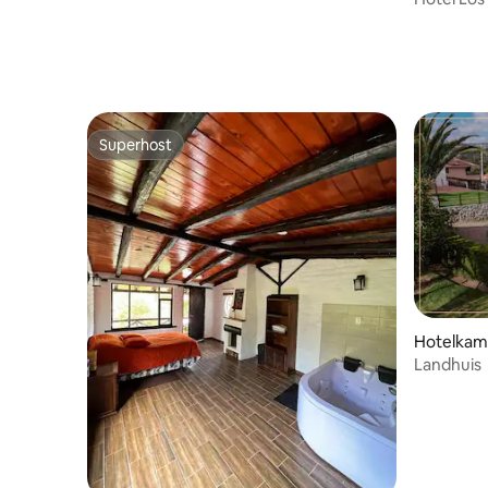
Pool
Superhost
Superhost
Hotelkam
Landhuis