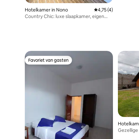
Hotelkamer in Nono
Gemiddelde beoordeli
4,75 (4)
Country Chic: luxe slaapkamer, eigen
hottub
Favoriet van gasten
Favoriet van gasten
Hotelkam
Gezellige