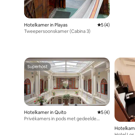
Hotelkamer in Playas
Gemiddelde beoord
5 (4)
Tweepersoonskamer (Cabina 3)
Superhost
Superhost
Hotelkamer in Quito
Gemiddelde beoord
5 (4)
Privékamers in pods met gedeelde
badkamer
Hotelkame
zo Moren
Hotel Los