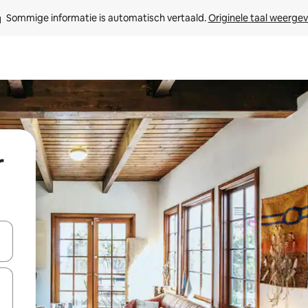
Sommige informatie is automatisch vertaald. 
Originele taal weerge
r
een keuze met je de pijltjestoetsen omhoog en omlaag, óf door te tikk