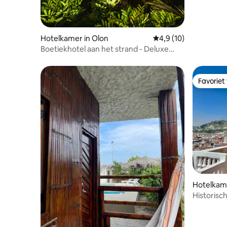
Hotelkamer in Olon
Gemiddelde beoordeli
4,9 (10)
Boetiekhotel aan het strand - Deluxe
kamer
Favoriet
Favoriet
Hotelkame
Historisc
del Ángel