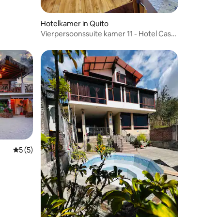
Hotelkamer in Quito
Vierpersoonssuite kamer 11 - Hotel Casa
San Marcos
Gemiddelde beoordeling van 5 op 5, 5 recensies
5 (5)
ecensies