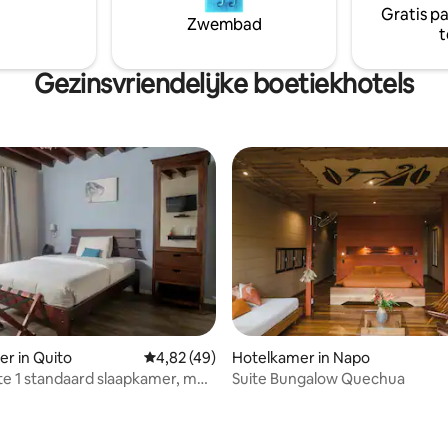
rgen parel aan de kust van
Gratis p
ook kaarten van de stad en
Zwembad
t
rondleidingen. Het beste hostel
Gezinsvriendelijke boetiekhotels
r in Quito
Gemiddelde beoordeling van 4,82 op 5, 49 r
4,82 (49)
Hotelkamer in Napo
e 1 standaard slaapkamer, met
Suite Bungalow Quechua
rsoonsbed