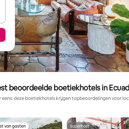
st beoordeelde boetiekhotels in Ecua
r eens: deze boetiekhotels krijgen topbeoordelingen voor loc
iet van gasten
Superhost
iet van gasten
Superhost