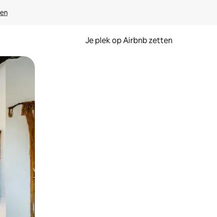
ven
Je plek op Airbnb zetten
en of swipen.