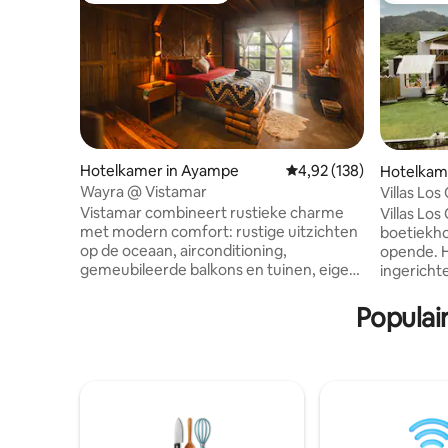
Hotelkamer in Ayampe
Gemiddelde beoordeling
4,92 (138)
Hotelkam
Wayra @ Vistamar
Villas Lo
paradijs!
Vistamar combineert rustieke charme
Villas Los
met modern comfort: rustige uitzichten
boetiekhot
op de oceaan, airconditioning,
opende. H
gemeubileerde balkons en tuinen, eigen
ingericht
badkamers met warm water, dagelijkse
gedeelde 
schoonmaak, Starlink WiFi (met back-
combinere
Populai
upstroom), bureaus in alle kamers en
een vleugj
gemeenschappelijke ruimtes, een goed
slechts d
uitgeruste keuken en attent personeel.
strand ku
Vistamar biedt meer dan een dozijn
nabijgeleg
touroperaties ter plaatse, evenals
verkenne
dagelijkse yoga met een episch uitzicht.
levendige
Gelegen in de stad Ayampe, recht voor
buitenzwe