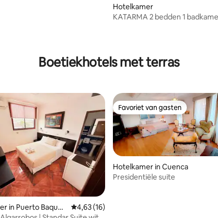
Hotelkamer
KATARMA 2 bedden 1 badkamer
met zwembad envlakbij het st
eling van 5 op 5, 4 recensies
Boetiekhotels met terras
Favoriet van gasten
Favoriet van gasten
Hotelkamer in Cuenca
Presidentiële suite
eling van 5 op 5, 4 recensies
r in Puerto Baqueri
Gemiddelde beoordeling van 4,63 op 5, 16 r
4,63 (16)
o
 Algarrobos | Standar Suite with