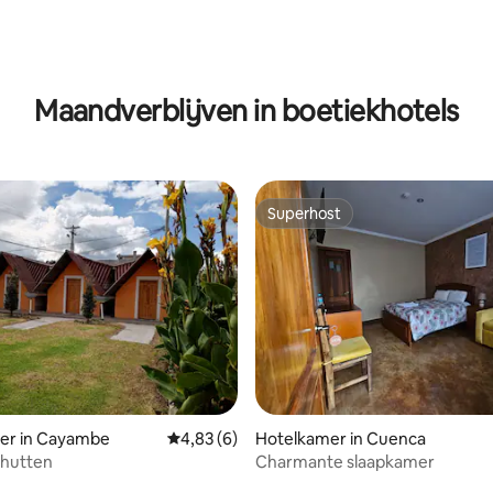
ng van 4,75 op 5, 4 recensies
Maandverblijven in boetiekhotels
Superhost
Superhost
er in Cayambe
Gemiddelde beoordeling van 4,83 op 5, 6 r
4,83 (6)
Hotelkamer in Cuenca
 hutten
Charmante slaapkamer