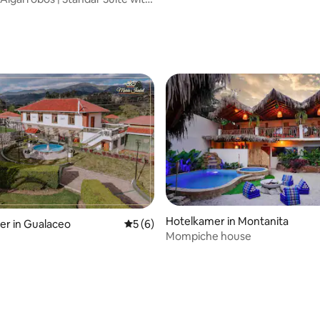
Hotelkamer in Montanita
er in Gualaceo
Gemiddelde beoordeling van 5 op 5, 6 r
5 (6)
Mompiche house