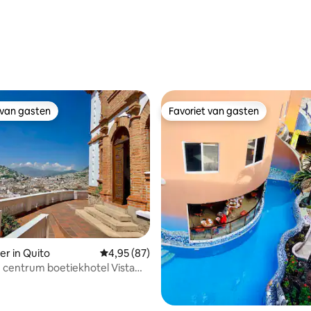
ng van 4,9 op 5, 10 recensies
 van gasten
Favoriet van gasten
 van gasten
Favoriet van gasten
r in Quito
Gemiddelde beoordeling van 4,95 op 5, 87 r
4,95 (87)
h centrum boetiekhotel Vista