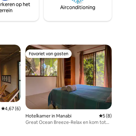
arkeren op het
Airconditioning
errein
 in Quito
Favoriet van gasten
Favoriet van gasten
ecensies
Gemiddelde beoordeling van 4,67 op 5, 6 recensies
4,67 (6)
Hotelkamer in Manabi
Gemiddelde beoord
5 (8)
Great Ocean Breeze-Relax en kom tot
rust aan de zee