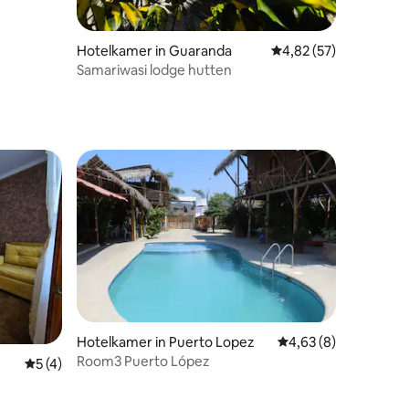
Hotelkamer in Guaranda
Gemiddelde beoordelin
4,82 (57)
Samariwasi lodge hutten
Hotelkamer in Puerto Lopez
Gemiddelde beoordeli
4,63 (8)
Room3 Puerto López
ecensies
Gemiddelde beoordeling van 5 op 5, 4 recensies
5 (4)