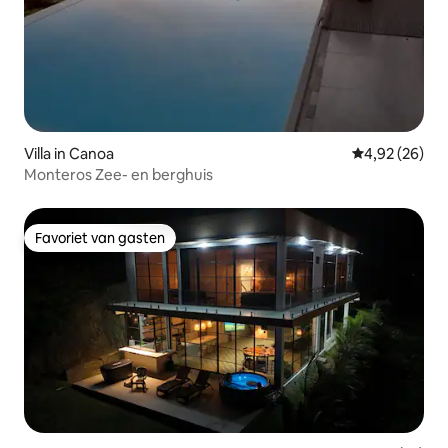
Villa in Canoa
Gemiddelde be
4,92 (26)
Monteros Zee- en berghuis
Favoriet van gasten
Favoriet van gasten