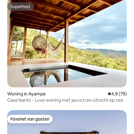
Superhost
Superhost
Woning in Ayampe
Gemiddelde b
4,9 (79)
Casa Nantú - Luxe woning met jacuzzi en uitzicht op zee
Favoriet van gasten
Favoriet van gasten