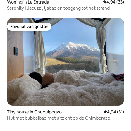
Woning in La Entrada
Gemiddelde be
4,94 (33)
Serenity | Jacuzzi, ijsbad en toegang tot het strand
Favoriet van gasten
Favoriet van gasten
Tiny house in Chuquipogyo
Gemiddelde be
4,94 (31)
Hut met bubbelbad met uitzicht op de Chimborazo