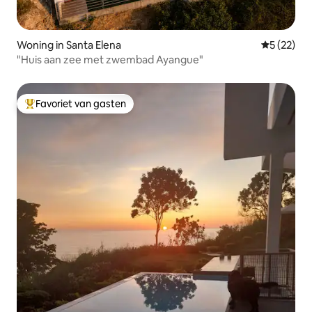
Woning in Santa Elena
Gemiddelde
5 (22)
"Huis aan zee met zwembad Ayangue"
Favoriet van gasten
Topfavoriet van gasten