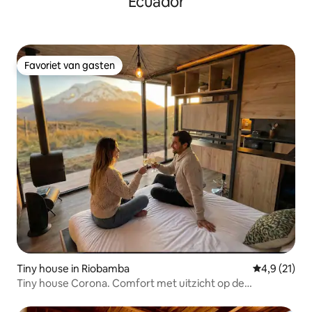
Ecuador
Favoriet van gasten
Favoriet van gasten
Tiny house in Riobamba
Gemiddelde 
4,9 (21)
Tiny house Corona. Comfort met uitzicht op de
Chimborazo