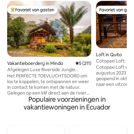
Favoriet van gasten
Favoriet van gas
Topfavoriet van gasten
Favoriet van gas
Loft in Quito
Cotopaxi Loft: ges
Vakantieboerderij in Mindo
Gemiddelde beoordeling van 
5 (211)
innovatie
Cotopaxi Loft wer
Afgelegen Luxe Riverside Jungle
augustus 2023 en 
Retreat/Farmstay
Het PERFECTE TOEVLUCHTSOORD om
geopend in oktobe
los te koppelen, te ontspannen en weer
naar een uitzonderl
in contact te komen met de natuur.
strategisch gelege
Gelegen op een klif direct aan de rivier
de 5 meest bezoch
Populaire voorzieningen in
met epische uitzichten op de vallei en de
plaatsen in de Ec
rivier, TOTAAL OFF THE GRID, op zonne-
vakantiewoningen in Ecuador
je bent op de jui
energie, veilig, comfortabel en luxueus.
Deze loft combin
Ontworpen en met de hand gebouwd
het historische c
door de eigenaren, is de River Cabin de
elegantie van kolo
ENIGE ACCOMMODATIE op de
innovatief industr
boerderij, uniek gelegen bij de