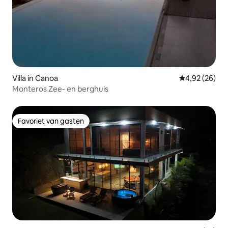
Villa in Canoa
Gemiddelde be
4,92 (26)
Monteros Zee- en berghuis
Favoriet van gasten
Favoriet van gasten