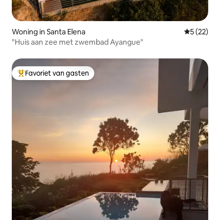
Woning in Santa Elena
Gemiddelde
5 (22)
"Huis aan zee met zwembad Ayangue"
Favoriet van gasten
Topfavoriet van gasten