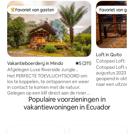
Favoriet van gasten
Favoriet van gas
Topfavoriet van gasten
Favoriet van gas
Loft in Quito
Cotopaxi Loft: ges
Vakantieboerderij in Mindo
Gemiddelde beoordeling van 
5 (211)
innovatie
Cotopaxi Loft wer
Afgelegen Luxe Riverside Jungle
augustus 2023 en 
Retreat/Farmstay
Het PERFECTE TOEVLUCHTSOORD om
geopend in oktobe
los te koppelen, te ontspannen en weer
naar een uitzonderl
in contact te komen met de natuur.
strategisch gelege
Gelegen op een klif direct aan de rivier
de 5 meest bezoch
Populaire voorzieningen in
met epische uitzichten op de vallei en de
plaatsen in de Ec
rivier, TOTAAL OFF THE GRID, op zonne-
vakantiewoningen in Ecuador
je bent op de jui
energie, veilig, comfortabel en luxueus.
Deze loft combin
Ontworpen en met de hand gebouwd
het historische c
door de eigenaren, is de River Cabin de
elegantie van kolo
ENIGE ACCOMMODATIE op de
innovatief industr
boerderij, uniek gelegen bij de