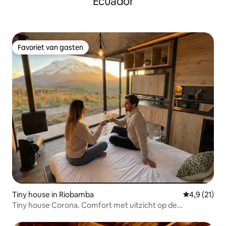
Ecuador
Favoriet van gasten
Favoriet van gasten
Tiny house in Riobamba
Gemiddelde 
4,9 (21)
Tiny house Corona. Comfort met uitzicht op de
Chimborazo