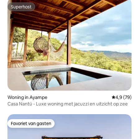
Superhost
Superhost
Woning in Ayampe
Gemiddelde b
4,9 (79)
Casa Nantú - Luxe woning met jacuzzi en uitzicht op zee
Favoriet van gasten
Favoriet van gasten