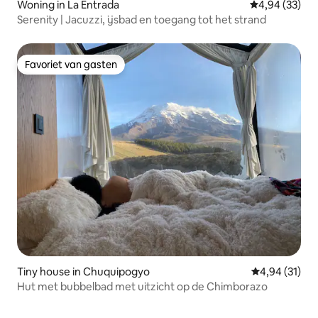
Woning in La Entrada
Gemiddelde be
4,94 (33)
Serenity | Jacuzzi, ijsbad en toegang tot het strand
Favoriet van gasten
Favoriet van gasten
Tiny house in Chuquipogyo
Gemiddelde be
4,94 (31)
Hut met bubbelbad met uitzicht op de Chimborazo