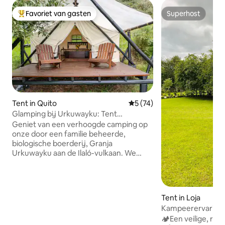
Favoriet van gasten
Superhost
Topfavoriet van gasten
Superhost
Tent in Quito
Gemiddelde beoordeling van
5 (74)
Glamping bij Urkuwayku: Tent
"Pasochoa"
Geniet van een verhoogde camping op
onze door een familie beheerde,
biologische boerderij, Granja
Urkuwayku aan de Ilaló-vulkaan. We
hebben twee tenten beschikbaar
(Cotopaxi en Pasachoa), elk met een
spectaculair uitzicht. Gelegen op 50
meter van je tent, wacht op een
Tent in Loja
ingerichte keuken en je eigen badkamer
Kampeerervaring 
met douche. Wij bieden ontbijt,
🏕️Een veilige, rus
inclusief boerderijverse yoghurt, muesli,