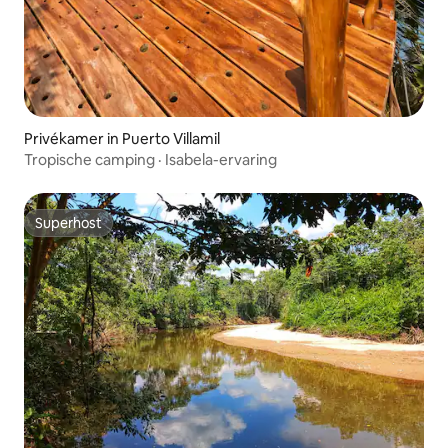
Privékamer in Puerto Villamil
Tropische camping · Isabela-ervaring
Superhost
Superhost