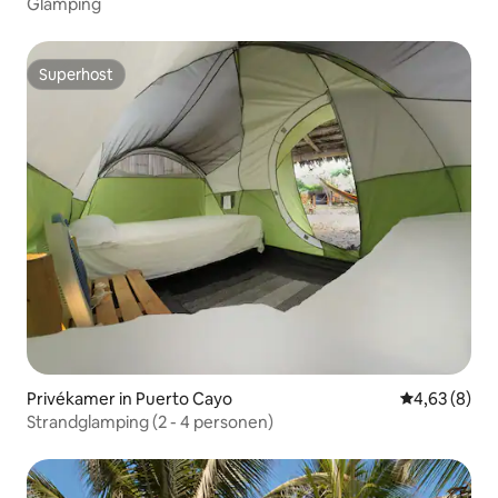
Glamping
Superhost
Superhost
Privékamer in Puerto Cayo
Gemiddelde b
4,63 (8)
Strandglamping (2 - 4 personen)