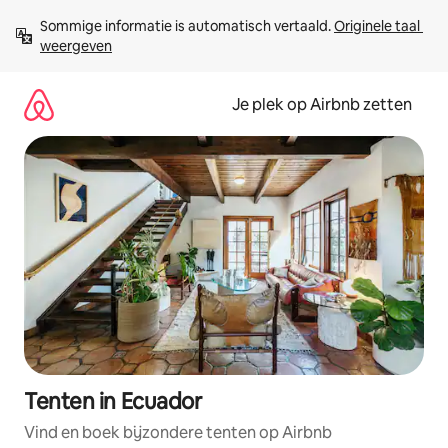
Ga
Sommige informatie is automatisch vertaald. 
Originele taal 
direct
weergeven
naar
inhoud
Je plek op Airbnb zetten
Tenten in Ecuador
Vind en boek bijzondere tenten op Airbnb