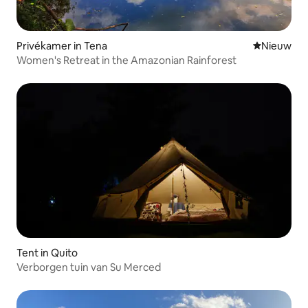
Privékamer in Tena
Nieuwe ac
Nieuw
Women's Retreat in the Amazonian Rainforest
Tent in Quito
Verborgen tuin van Su Merced