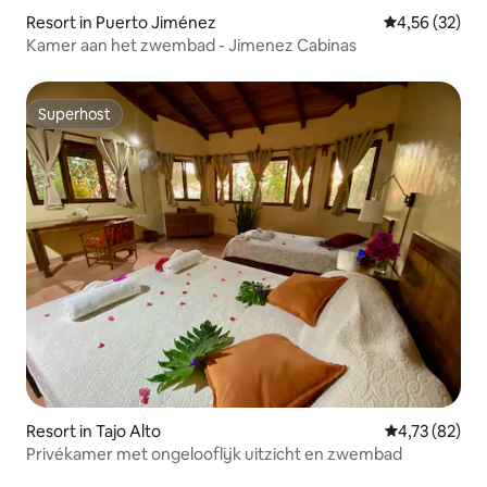
Resort in Puerto Jiménez
Gemiddelde be
4,56 (32)
Kamer aan het zwembad - Jimenez Cabinas
Superhost
Superhost
Resort in Tajo Alto
Gemiddelde be
4,73 (82)
Privékamer met ongelooflijk uitzicht en zwembad