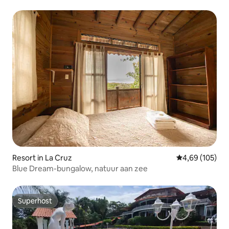
Casino
Resort in La Cruz
Gemiddelde beo
4,69 (105)
Blue Dream-bungalow, natuur aan zee
Superhost
Superhost