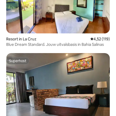
Resort in La Cruz
Gemiddelde be
4,52 (119)
Blue Dream Standard. Jouw uitvalsbasis in Bahia Salinas
Superhost
Superhost