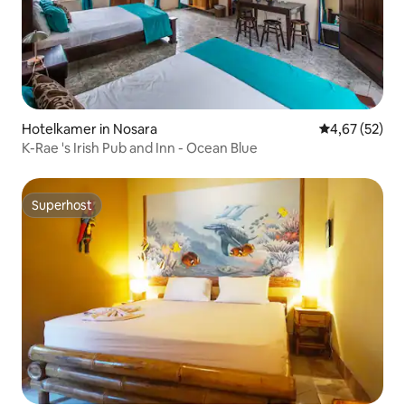
Hotelkamer in Nosara
Gemiddelde be
4,67 (52)
K-Rae 's Irish Pub and Inn - Ocean Blue
Superhost
Superhost