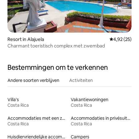
Resort in Alajuela
Gemiddelde be
4,92 (25)
Charmant toeristisch complex met zwembad
Bestemmingen om te verkennen
Andere soorten verblijven
Activiteiten
Villa's
Vakantiewoningen
Costa Rica
Costa Rica
Accommodaties met een zwembad
Accommodaties in privésuites
Costa Rica
Costa Rica
Huisdiervriendelijke accommodaties
Campers