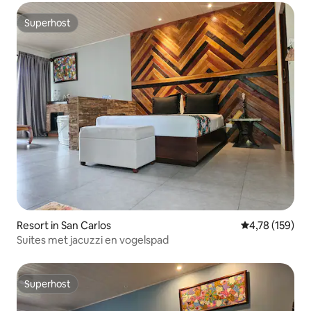
Superhost
Superhost
Resort in San Carlos
Gemiddelde beo
4,78 (159)
Suites met jacuzzi en vogelspad
Superhost
Superhost