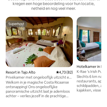
kregen een hoge beoordeling voor hun locatie,
netheid en nog veel meer.
Superhost
Superhost
Hotelkamer in No
K-Rae 's Irish Pub
Resort in Tajo Alto
Gemiddelde beoordeling van 4,
4,73 (82)
Slechts 6 km naar
Privékamer met ongelooflijk uitzicht en
restaurants, apen
zwembad
Welkom in je magische Costa Ricaanse
schildpadden, zip l
ontsnapping! Ons ongelooflijke
kajakken, vissen, ATV-tours, winkelen,
panoramische uitzicht laat je ademloos
Nosara Airport. 
achter – verlies jezelf in de prachtige
uitzicht, briesjes
kleur van onze zonsopgangen en
wilde dieren, schootzwe
zonsondergangen, bewonder de